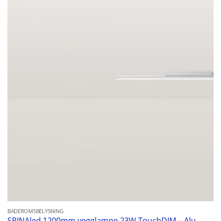
BADEROMSBELYSNING
SPINAled 1200mm vegglampe 23W TouchDIM – Alu