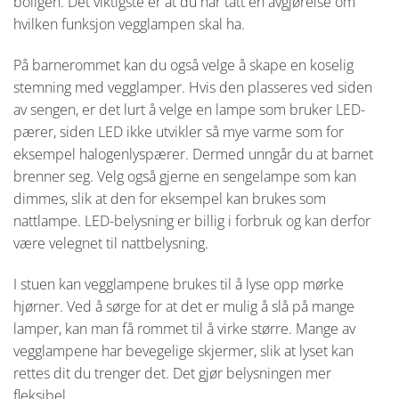
boligen. Det viktigste er at du har tatt en avgjørelse om
hvilken funksjon vegglampen skal ha.
På barnerommet kan du også velge å skape en koselig
stemning med vegglamper. Hvis den plasseres ved siden
av sengen, er det lurt å velge en lampe som bruker LED-
pærer, siden LED ikke utvikler så mye varme som for
eksempel halogenlyspærer. Dermed unngår du at barnet
brenner seg. Velg også gjerne en sengelampe som kan
dimmes, slik at den for eksempel kan brukes som
nattlampe. LED-belysning er billig i forbruk og kan derfor
være velegnet til nattbelysning.
I stuen kan vegglampene brukes til å lyse opp mørke
hjørner. Ved å sørge for at det er mulig å slå på mange
lamper, kan man få rommet til å virke større. Mange av
vegglampene har bevegelige skjermer, slik at lyset kan
rettes dit du trenger det. Det gjør belysningen mer
fleksibel.