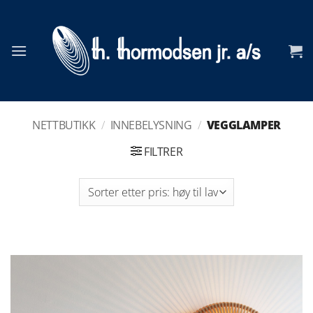
Skip
to
content
NETTBUTIKK
/
INNEBELYSNING
/
VEGGLAMPER
FILTRER