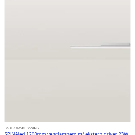
BADEROMSBELYSNING
SPINAled 1200mm vegglampem m/ ekstern driver 23W