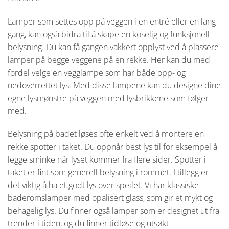
Lamper som settes opp på veggen i en entré eller en lang
gang, kan også bidra til å skape en koselig og funksjonell
belysning. Du kan få gangen vakkert opplyst ved å plassere
lamper på begge veggene på en rekke. Her kan du med
fordel velge en vegglampe som har både opp- og
nedoverrettet lys. Med disse lampene kan du designe dine
egne lysmønstre på veggen med lysbrikkene som følger
med.
Belysning på badet løses ofte enkelt ved å montere en
rekke spotter i taket. Du oppnår best lys til for eksempel å
legge sminke når lyset kommer fra flere sider. Spotter i
taket er fint som generell belysning i rommet. I tillegg er
det viktig å ha et godt lys over speilet. Vi har klassiske
baderomslamper med opalisert glass, som gir et mykt og
behagelig lys. Du finner også lamper som er designet ut fra
trender i tiden, og du finner tidløse og utsøkt