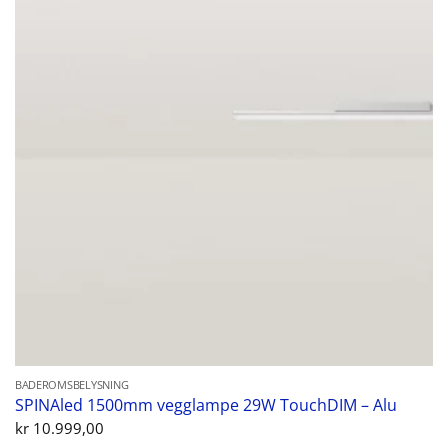
BADEROMSBELYSNING
SPINAled 1500mm vegglampe 29W TouchDIM – Alu
kr
10.999,00