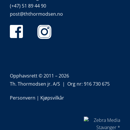
(+47) 51 89 44 90
post@ththormodsen.no
Opphavsrett © 2011 – 2026
Th. Thormodsen jr. A/S | Org nr: 916 730 675
Personvern
|
Kjøpsvilkår