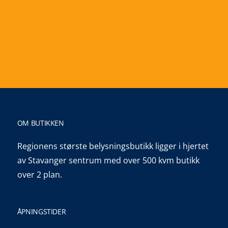
måte å handle på.
KLIKK OG HENT
OM BUTIKKEN
Regionens største belysningsbutikk ligger i hjertet
av Stavanger sentrum med over 500 kvm butikk
over 2 plan.
ÅPNINGSTIDER