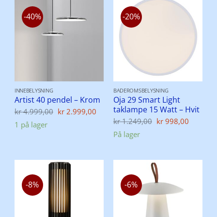
-40%
-20%
INNEBELYSNING
BADEROMSBELYSNING
Oja 29 Smart Light
Artist 40 pendel – Krom
taklampe 15 Watt – Hvit
Opprinnelig
Nåværende
kr
4.999,00
kr
2.999,00
pris
pris
Opprinnelig
Nåvær
kr
1.249,00
kr
998,00
1 på lager
var:
er:
pris
pris
På lager
kr 4.999,00.
kr 2.999,00.
var:
er:
kr 1.249,00.
kr 998,
-8%
-6%