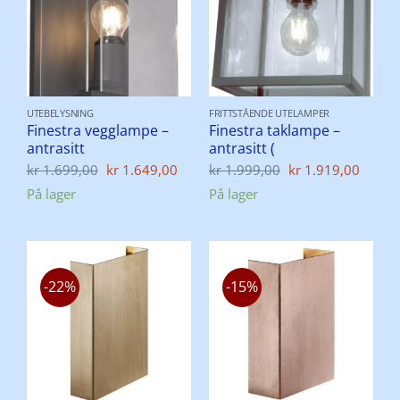
UTEBELYSNING
FRITTSTÅENDE UTELAMPER
Finestra vegglampe –
Finestra taklampe –
antrasitt
antrasitt (
Opprinnelig
Nåværende
Opprinnelig
Nåvæ
kr
1.699,00
kr
1.649,00
kr
1.999,00
kr
1.919,00
pris
pris
pris
pris
På lager
På lager
var:
er:
var:
er:
kr 1.699,00.
kr 1.649,00.
kr 1.999,00.
kr 1.
-22%
-15%