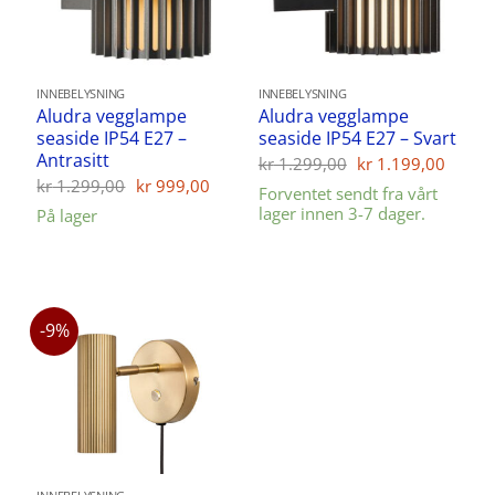
INNEBELYSNING
INNEBELYSNING
Aludra vegglampe
Aludra vegglampe
seaside IP54 E27 –
seaside IP54 E27 – Svart
Antrasitt
Opprinnelig
Nåvæ
kr
1.299,00
kr
1.199,00
pris
pris
Opprinnelig
Nåværende
kr
1.299,00
kr
999,00
Forventet sendt fra vårt
var:
er:
pris
pris
lager innen 3-7 dager.
På lager
kr 1.299,00.
kr 1.
var:
er:
kr 1.299,00.
kr 999,00.
-9%