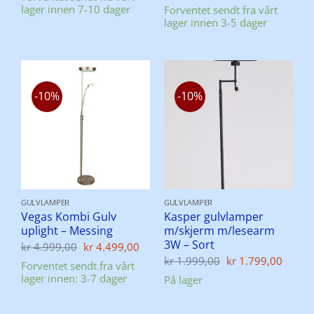
pris
pris
lager innen 7-10 dager
Forventet sendt fra vårt
kr 3.999,00.
kr 3.499,00.
var:
er:
lager innen 3-5 dager
kr 1.549,00.
kr 1.
-10%
-10%
GULVLAMPER
GULVLAMPER
Vegas Kombi Gulv
Kasper gulvlamper
uplight – Messing
m/skjerm m/lesearm
3W – Sort
Opprinnelig
Nåværende
kr
4.999,00
kr
4.499,00
pris
pris
Opprinnelig
Nåvæ
kr
1.999,00
kr
1.799,00
Forventet sendt fra vårt
var:
er:
pris
pris
lager innen: 3-7 dager
kr 4.999,00.
kr 4.499,00.
På lager
var:
er:
kr 1.999,00.
kr 1.