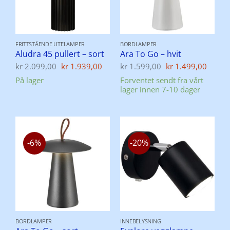
FRITTSTÅENDE UTELAMPER
BORDLAMPER
Aludra 45 pullert – sort
Ara To Go – hvit
Opprinnelig
Nåværende
Opprinnelig
Nåvæ
kr
2.099,00
kr
1.939,00
kr
1.599,00
kr
1.499,00
pris
pris
pris
pris
På lager
Forventet sendt fra vårt
var:
er:
var:
er:
lager innen 7-10 dager
kr 2.099,00.
kr 1.939,00.
kr 1.599,00.
kr 1.
-6%
-20%
BORDLAMPER
INNEBELYSNING