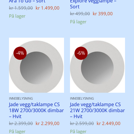
Explore vegglampe –
Ara To Go – sort
Sort
Opprinnelig
Nåværende
kr
1.599,00
kr
1.499,00
pris
pris
Opprinnelig
Nåvære
kr
499,00
kr
399,00
På lager
var:
er:
pris
pris
På lager
kr 1.599,00.
kr 1.499,00.
var:
er:
kr 499,00.
kr 399,00
-4%
-6%
INNEBELYSNING
INNEBELYSNING
Jade vegg/taklampe CS
Jade vegg/taklampe CS
18W 2700/3000K dimbar
21W 2700/3000K dimbar
– Hvit
– Hvit
Opprinnelig
Nåværende
Opprinnelig
Nåvæ
kr
2.399,00
kr
2.299,00
kr
2.599,00
kr
2.449,00
pris
pris
pris
pris
På lager
På lager
var:
er:
var:
er: