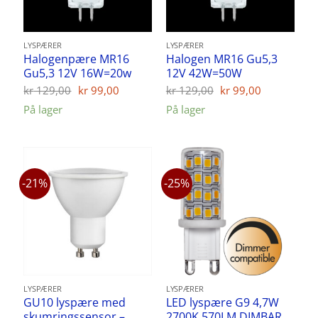
LYSPÆRER
LYSPÆRER
Halogenpære MR16
Halogen MR16 Gu5,3
Gu5,3 12V 16W=20w
12V 42W=50W
Opprinnelig
Nåværende
Opprinnelig
Nåværen
kr
129,00
kr
99,00
kr
129,00
kr
99,00
pris
pris
pris
pris
På lager
På lager
var:
er:
var:
er:
kr 129,00.
kr 99,00.
kr 129,00.
kr 99,00.
-21%
-25%
LYSPÆRER
LYSPÆRER
GU10 lyspære med
LED lyspære G9 4,7W
skumringssensor –
2700K 570LM DIMBAR