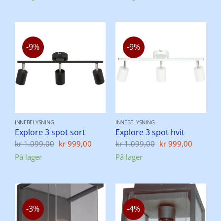
kr 2.399,00.
kr 2.299,00.
kr 2.599,00.
kr 2.
-9%
-9%
INNEBELYSNING
INNEBELYSNING
Explore 3 spot sort
Explore 3 spot hvit
Opprinnelig
Nåværende
Opprinnelig
Nåvær
kr
1.099,00
kr
999,00
kr
1.099,00
kr
999,00
pris
pris
pris
pris
På lager
På lager
var:
er:
var:
er:
kr 1.099,00.
kr 999,00.
kr 1.099,00.
kr 999,
-3%
-4%