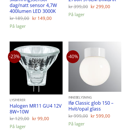
dag/natt sensor 4,7W
Opprinnelig
Nåvære
kr
399,00
kr
299,00
pris
pris
400lumen LED 3000K
På lager
var:
er:
Opprinnelig
Nåværende
kr
189,00
kr
149,00
kr 399,00.
kr 299,00
pris
pris
På lager
var:
er:
kr 189,00.
kr 149,00.
-23%
-40%
INNEBELYSNING
LYSPÆRER
Ifø Classic glob 150 –
Halogen MR11 GU4 12V
Hvit/opal glass
8W=10W
Opprinnelig
Nåvære
kr
999,00
kr
599,00
Opprinnelig
Nåværende
kr
129,00
kr
99,00
pris
pris
pris
pris
På lager
var:
er:
På lager
var:
er:
kr 999,00.
kr 599,00