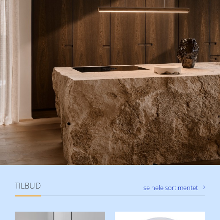
Gode tilbud på
belysning
SE TILBUDENE HER
TILBUD
se hele sortimentet