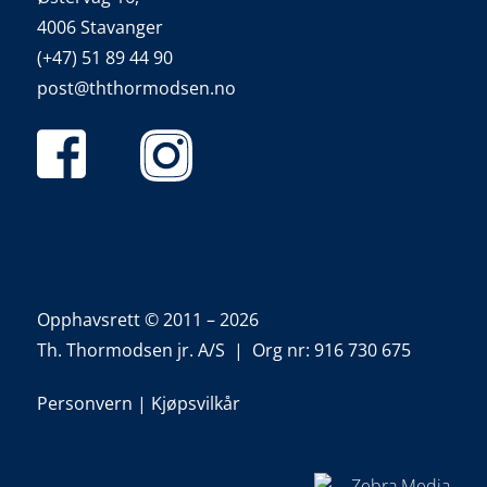
4006 Stavanger
(+47) 51 89 44 90
post@ththormodsen.no
Opphavsrett © 2011 – 2026
Th. Thormodsen jr. A/S | Org nr: 916 730 675
Personvern
|
Kjøpsvilkår