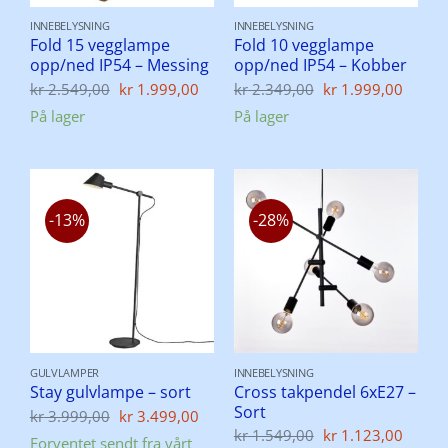
INNEBELYSNING
INNEBELYSNING
Fold 15 vegglampe
Fold 10 vegglampe
opp/ned IP54 – Messing
opp/ned IP54 – Kobber
Opprinnelig
Nåværende
Opprinnelig
Nåvæ
kr
2.549,00
kr
1.999,00
kr
2.349,00
kr
1.999,00
pris
pris
pris
pris
På lager
På lager
var:
er:
var:
er:
kr 2.549,00.
kr 1.999,00.
kr 2.349,00.
kr 1.
-13%
-28%
GULVLAMPER
INNEBELYSNING
Cross takpendel 6xE27 –
Stay gulvlampe – sort
Sort
Opprinnelig
Nåværende
kr
3.999,00
kr
3.499,00
pris
pris
Opprinnelig
Nåvæ
kr
1.549,00
kr
1.123,00
Forventet sendt fra vårt
var:
er: