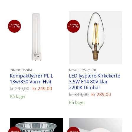
kr 129,00.
kr 99,00.
-17%
-17%
INNEBELYSNING
DEKOR-LYSPÆRER
Kompaktlysrør PL-L
LED lyspære Kirkekerte
18w/830 Varm Hvit
3,5W E14 80V klar
2200K Dimbar
Opprinnelig
Nåværende
kr
299,00
kr
249,00
pris
pris
Opprinnelig
Nåvære
kr
349,00
kr
289,00
På lager
var:
er:
pris
pris
kr 299,00.
kr 249,00.
På lager
var:
er:
kr 349,00.
kr 289,00