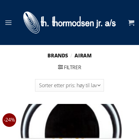
Skip
to
content
BRANDS
/
AIRAM
FILTRER
-24%