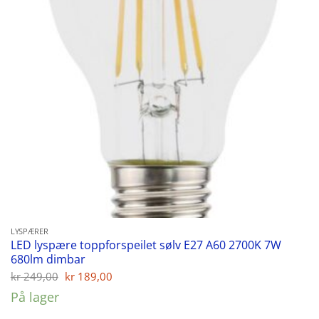
LYSPÆRER
LED lyspære toppforspeilet sølv E27 A60 2700K 7W
680lm dimbar
Opprinnelig
Nåværende
kr
249,00
kr
189,00
pris
pris
På lager
var:
er:
kr 249,00.
kr 189,00.