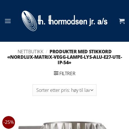
Skip
to
content
NETTBUTIKK
/
PRODUKTER MED STIKKORD
«NORDLUX-MATRIX-VEGG-LAMPE-LYS-ALU-E27-UTE-
IP-54»
FILTRER
-25%