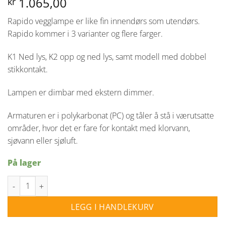
1.065,00
kr
Rapido vegglampe er like fin innendørs som utendørs.
Rapido kommer i 3 varianter og flere farger.
K1 Ned lys, K2 opp og ned lys, samt modell med dobbel
stikkontakt.
Lampen er dimbar med ekstern dimmer.
Armaturen er i polykarbonat (PC) og tåler å stå i værutsatte
områder, hvor det er fare for kontakt med klorvann,
sjøvann eller sjøluft.
På lager
Rapido K1 vegglampe Dim IP65 - Antrasitt antall
LEGG I HANDLEKURV