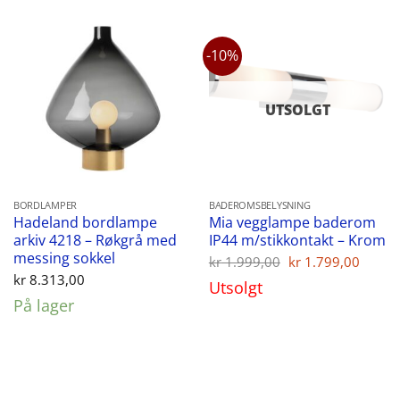
-10%
UTSOLGT
BORDLAMPER
BADEROMSBELYSNING
Hadeland bordlampe
Mia vegglampe baderom
arkiv 4218 – Røkgrå med
IP44 m/stikkontakt – Krom
messing sokkel
Opprinnelig
Nåvæ
kr
1.999,00
kr
1.799,00
pris
pris
kr
8.313,00
Utsolgt
var:
er:
På lager
kr 1.999,00.
kr 1.