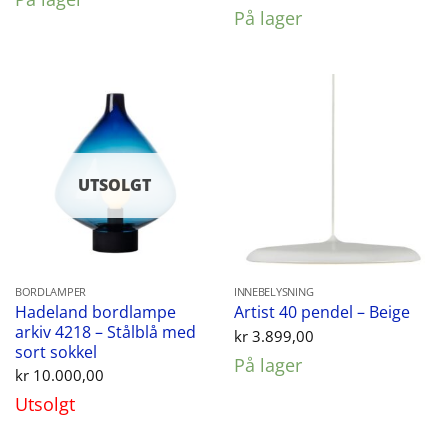
pris
pris
På lager
var:
er:
kr 1.249,00.
kr 998,
UTSOLGT
BORDLAMPER
INNEBELYSNING
Hadeland bordlampe
Artist 40 pendel – Beige
arkiv 4218 – Stålblå med
kr
3.899,00
sort sokkel
På lager
kr
10.000,00
Utsolgt