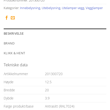
Produktnummer:
201300720
Kategorier:
Innebelysning
,
Utebelysning
,
Utelamper vegg
,
Vegglamper
BESKRIVELSE
BRAND
KLIKK & HENT
Tekniske data
Artikkelnummer
201300720
Høyde
12.5
Bredde
20
Dybde
3.9
Farge produkt/base
Antrasitt (RAL7024)