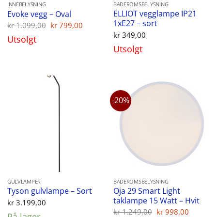
INNEBELYSNING
BADEROMSBELYSNING
ELLIOT vegglampe IP21
Evoke vegg – Oval
1xE27 – sort
Opprinnelig
Nåværende
kr
1.099,00
kr
799,00
pris
pris
kr
349,00
Utsolgt
var:
er:
Utsolgt
kr 1.099,00.
kr 799,00.
-20%
GULVLAMPER
BADEROMSBELYSNING
Oja 29 Smart Light
Tyson gulvlampe – Sort
taklampe 15 Watt – Hvit
kr
3.199,00
Opprinnelig
Nåvær
kr
1.249,00
kr
998,00
På lager