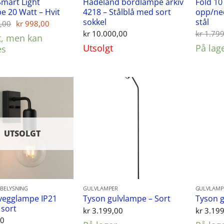
Smart Light
Hadeland bordlampe arkiv
Fold 1
e 20 Watt – Hvit
4218 – Stålblå med sort
opp/ned
sokkel
stål
Opprinnelig
Nåværende
,00
kr
998,00
pris
pris
kr
10.000,00
kr
1.799
t, men kan
var:
er:
kr 1.249,00.
kr 998,00.
Utsolgt
På lag
es
UTSOLGT
BELYSNING
GULVLAMPER
GULVLAMP
vegglampe IP21
Tyson gulvlampe – Sort
Tyson g
 sort
kr
3.199,00
kr
3.199
00