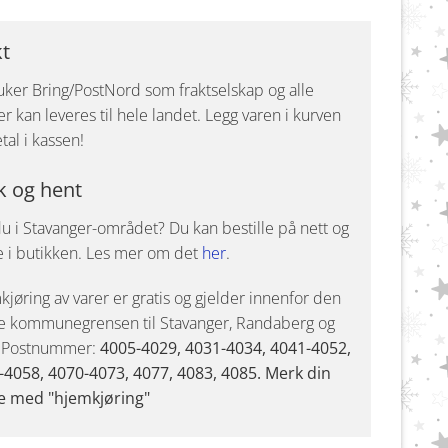
kt
uker Bring/PostNord som fraktselskap og alle
r kan leveres til hele landet. Legg varen i kurven
tal i kassen!
k og hent
u i Stavanger-området? Du kan bestille på nett og
e i butikken. Les mer om det
her
.
jøring av varer er gratis og gjelder innenfor den
e kommunegrensen til Stavanger, Randaberg og
. Postnummer:
4005-4029, 4031-4034, 4041-4052,
-4058, 4070-4073, 4077, 4083, 4085. Merk din
e med "hjemkjøring"