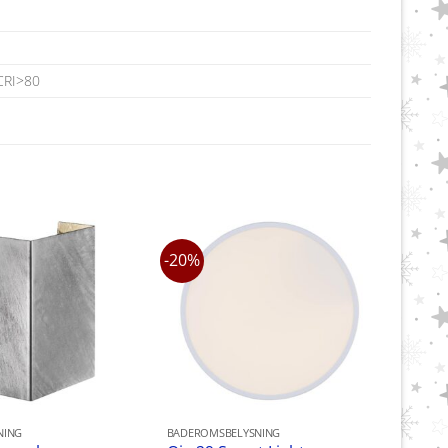
CRI>80
-20%
NING
BADEROMSBELYSNING