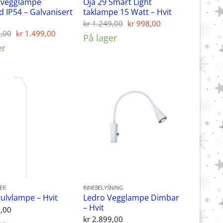
0 vegglampe
Oja 29 Smart Light
 IP54 – Galvanisert
taklampe 15 Watt – Hvit
Opprinnelig
Nåværende
kr
1.249,00
kr
998,00
pris
pris
Opprinnelig
Nåværende
,00
kr
1.499,00
På lager
var:
er:
pris
pris
er
kr 1.249,00.
kr 998,00.
var:
er:
kr 1.799,00.
kr 1.499,00.
ER
INNEBELYSNING
Ledro Vegglampe Dimbar
ulvlampe – Hvit
– Hvit
,00
kr
2.899,00