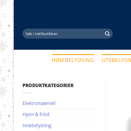
Skip
to
content
Søk
etter:
INNEBELYSNING
UTEBELYS
PRODUKTKATEGORIER
Elektromateriell
Hjem & fritid
Innebelysning