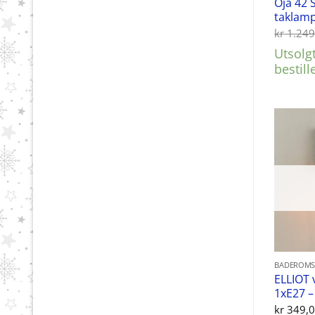
Oja 42 
taklamp
kr
1.249
Utsolg
bestill
BADEROMS
ELLIOT 
1xE27 –
kr
349,