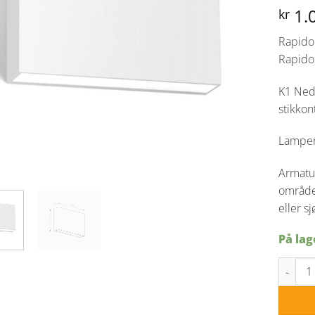
1.
kr
Rapido 
Rapido 
K1 Ned
stikkon
Lampen
Armatur
områder
eller sj
På lag
Rapido 