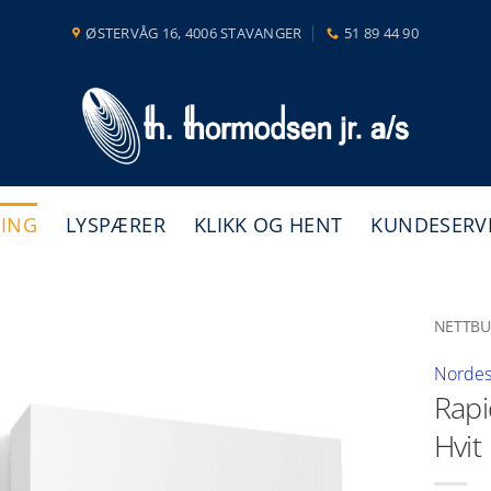
ØSTERVÅG 16, 4006 STAVANGER
51 89 44 90
NING
LYSPÆRER
KLIKK OG HENT
KUNDESERV
NETTBU
Nordes
Rapi
Hvit