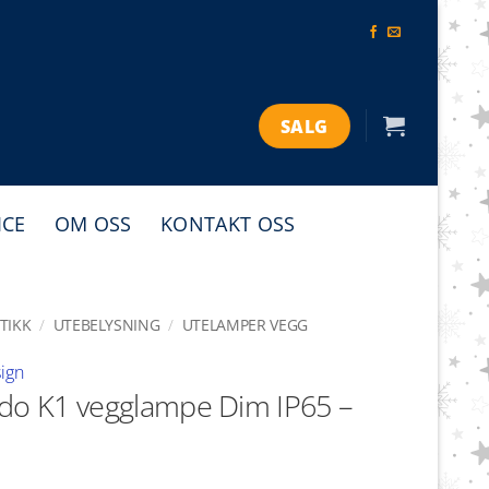
SALG
ICE
OM OSS
KONTAKT OSS
TIKK
/
UTEBELYSNING
/
UTELAMPER VEGG
ign
do K1 vegglampe Dim IP65 –