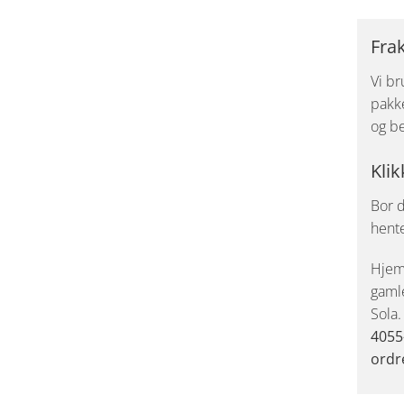
Fra
Vi br
pakke
og be
Klik
Bor d
hent
Hjemk
gaml
Sola
4055
ordr