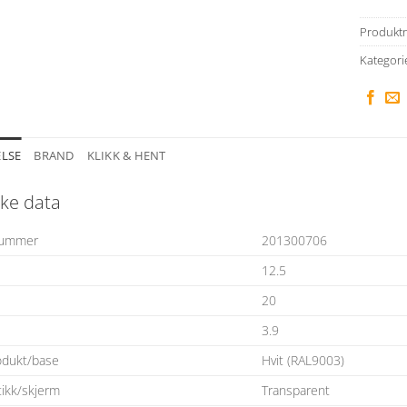
Produkt
Kategori
ELSE
BRAND
KLIKK & HENT
ke data
nummer
201300706
12.5
20
3.9
odukt/base
Hvit (RAL9003)
tikk/skjerm
Transparent