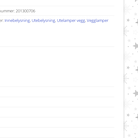
nummer:
201300706
er:
Innebelysning
,
Utebelysning
,
Utelamper vegg
,
Vegglamper