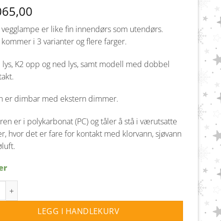
065,00
vegglampe er like fin innendørs som utendørs.
kommer i 3 varianter og flere farger.
 lys, K2 opp og ned lys, samt modell med dobbel
takt.
 er dimbar med ekstern dimmer.
en er i polykarbonat (PC) og tåler å stå i værutsatte
, hvor det er fare for kontakt med klorvann, sjøvann
øluft.
er
K1 vegglampe Dim IP65 - Hvit antall
LEGG I HANDLEKURV