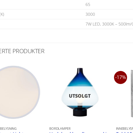
65
(K)
3000
7W LED, 3000K – 500lm/
ERTE PRODUKTER
-17%
UTSOLGT
BELYSNING
BORDLAMPER
INNEBELYS