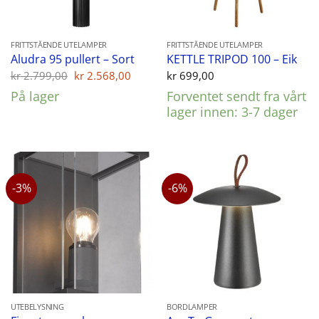
FRITTSTÅENDE UTELAMPER
FRITTSTÅENDE UTELAMPER
Aludra 95 pullert – Sort
KETTLE TRIPOD 100 – Eik
Opprinnelig
Nåværende
kr
2.799,00
kr
2.568,00
kr
699,00
pris
pris
På lager
Forventet sendt fra vårt
var:
er:
kr 2.799,00.
kr 2.568,00.
lager innen: 3-7 dager
-3%
-6%
UTEBELYSNING
BORDLAMPER