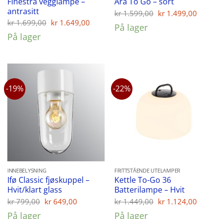
Finestra vegglampe –
Ara To Go – sort
antrasitt
Opprinnelig
Nåvæ
kr
1.599,00
kr
1.499,00
pris
pris
Opprinnelig
Nåværende
kr
1.699,00
kr
1.649,00
På lager
var:
er:
pris
pris
På lager
kr 1.599,00.
kr 1.
var:
er:
kr 1.699,00.
kr 1.649,00.
-19%
-22%
INNEBELYSNING
FRITTSTÅENDE UTELAMPER
Ifø Classic fjøskuppel –
Kettle To-Go 36
Hvit/klart glass
Batterilampe – Hvit
Opprinnelig
Nåværende
Opprinnelig
Nåvæ
kr
799,00
kr
649,00
kr
1.449,00
kr
1.124,00
pris
pris
pris
pris
På lager
På lager
var:
er:
var:
er: