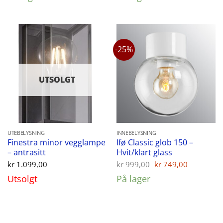
kr 799,00.
kr 649,00.
kr 1.449,00.
kr 1.
-25%
UTSOLGT
UTEBELYSNING
INNEBELYSNING
Finestra minor vegglampe
Ifø Classic glob 150 –
– antrasitt
Hvit/klart glass
Opprinnelig
Nåvære
kr
1.099,00
kr
999,00
kr
749,00
pris
pris
Utsolgt
På lager
var:
er:
kr 999,00.
kr 749,00