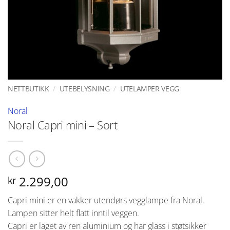
NETTBUTIKK
/
UTEBELYSNING
/
UTELAMPER VEGG
Noral
Noral Capri mini – Sort
2.299,00
kr
Capri mini er en vakker utendørs vegglampe fra Noral.
Lampen sitter helt flatt inntil veggen.
Capri er laget av ren aluminium og har glass i støtsikker