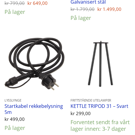
Galvanisert stål
Opprinnelig
Nåværende
kr
799,00
kr
649,00
pris
pris
Opprinnelig
Nåvæ
kr
1.799,00
kr
1.499,00
På lager
var:
er:
pris
pris
kr 799,00.
kr 649,00.
På lager
var:
er:
kr 1.799,00.
kr 1.
LYSSLYNGE
FRITTSTÅENDE UTELAMPER
Startkabel rekkebelysning
KETTLE TRIPOD 31 – Svart
5m
kr
299,00
kr
499,00
Forventet sendt fra vårt
På lager
lager innen: 3-7 dager