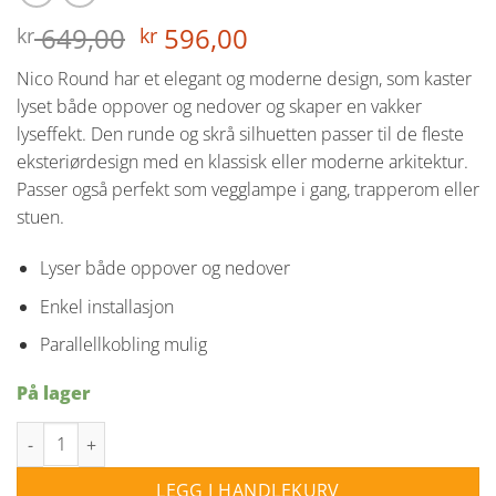
Opprinnelig
Nåværende
649,00
596,00
kr
kr
pris
pris
Nico Round har et elegant og moderne design, som kaster
var:
er:
lyset både oppover og nedover og skaper en vakker
kr 649,00.
kr 596,00.
lyseffekt. Den runde og skrå silhuetten passer til de fleste
eksteriørdesign med en klassisk eller moderne arkitektur.
Passer også perfekt som vegglampe i gang, trapperom eller
stuen.
Lyser både oppover og nedover
Enkel installasjon
Parallellkobling mulig
På lager
Nico Round 22 vegglampe utendørs opp/ned IP54 - Rustfarget an
LEGG I HANDLEKURV