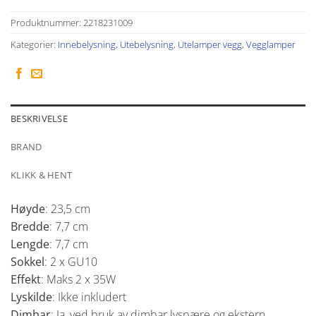
Produktnummer:
2218231009
Kategorier:
Innebelysning
,
Utebelysning
,
Utelamper vegg
,
Vegglamper
BESKRIVELSE
BRAND
KLIKK & HENT
Høyde
: 23,5 cm
Bredde
: 7,7 cm
Lengde
: 7,7 cm
Sokkel
: 2 x GU10
Effekt
: Maks 2 x 35W
Lyskilde
: Ikke inkludert
Dimbar
: Ja, ved bruk av dimbar lyspære og ekstern