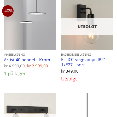
-40%
UTSOLGT
INNEBELYSNING
BADEROMSBELYSNING
ELLIOT vegglampe IP21
Artist 40 pendel – Krom
1xE27 – sort
Opprinnelig
Nåværende
kr
4.999,00
kr
2.999,00
pris
pris
kr
349,00
1 på lager
var:
er:
Utsolgt
kr 4.999,00.
kr 2.999,00.