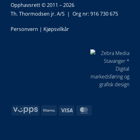
Opphavsrett © 2011 – 2026
Th. Thormodsen jr. A/S | Org nr: 916 730 675
Personvern
|
Kjøpsvilkår
Vipps
Klarna
Visa
MasterCard