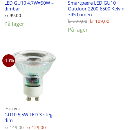
LED GU10 4,7W=50W –
Smartpære LED GU10
dimbar
Outdoor 2200-6500 Kelvin
345 Lumen
kr
99,00
Opprinnelig
Nåvære
kr
229,00
kr
109,00
På lager
pris
pris
På lager
var:
er:
kr 229,00.
kr 109,00
-13%
LYSPÆRER
GU10 5,5W LED 3-steg –
dim
Opprinnelig
Nåværende
kr
149,00
kr
129,00