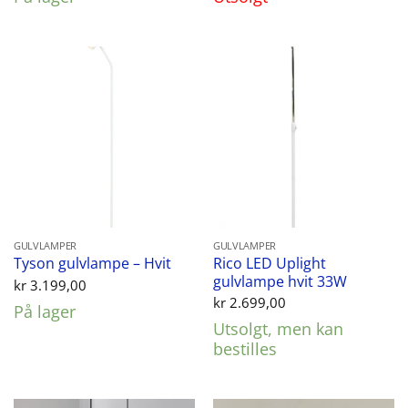
kr 2.199,00.
kr 1.699,00.
kr 1.999,00.
kr 1.
GULVLAMPER
GULVLAMPER
Rico LED Uplight
Tyson gulvlampe – Hvit
gulvlampe hvit 33W
kr
3.199,00
kr
2.699,00
På lager
Utsolgt, men kan
bestilles