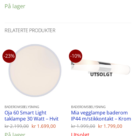
pris
pris
På lager
var:
er:
kr 149,00.
kr 129,00.
RELATERTE PRODUKTER
-23%
-10%
UTSOLGT
BADEROMSBELYSNING
BADEROMSBELYSNING
Oja 60 Smart Light
Mia vegglampe baderom
taklampe 30 Watt – Hvit
IP44 m/stikkontakt – Krom
Opprinnelig
Nåværende
Opprinnelig
Nåvæ
kr
2.199,00
kr
1.699,00
kr
1.999,00
kr
1.799,00
pris
pris
pris
pris
På lager
Utsolgt
var:
er:
var:
er: