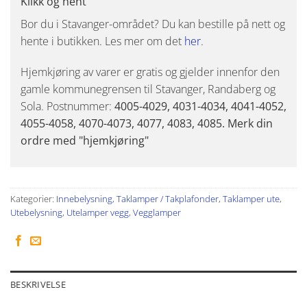
Klikk og hent
Bor du i Stavanger-området? Du kan bestille på nett og
hente i butikken. Les mer om det
her
.
Hjemkjøring av varer er gratis og gjelder innenfor den
gamle kommunegrensen til Stavanger, Randaberg og
Sola. Postnummer:
4005-4029, 4031-4034, 4041-4052,
4055-4058, 4070-4073, 4077, 4083, 4085. Merk din
ordre med "hjemkjøring"
Kategorier:
Innebelysning
,
Taklamper / Takplafonder
,
Taklamper ute
,
Utebelysning
,
Utelamper vegg
,
Vegglamper
BESKRIVELSE