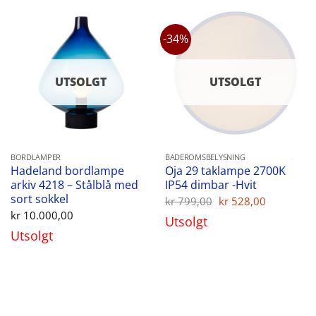
-34%
UTSOLGT
UTSOLGT
BORDLAMPER
BADEROMSBELYSNING
Hadeland bordlampe
Oja 29 taklampe 2700K
arkiv 4218 – Stålblå med
IP54 dimbar -Hvit
sort sokkel
Opprinnelig
Nåvære
kr
799,00
kr
528,00
pris
pris
kr
10.000,00
Utsolgt
var:
er:
Utsolgt
kr 799,00.
kr 528,00