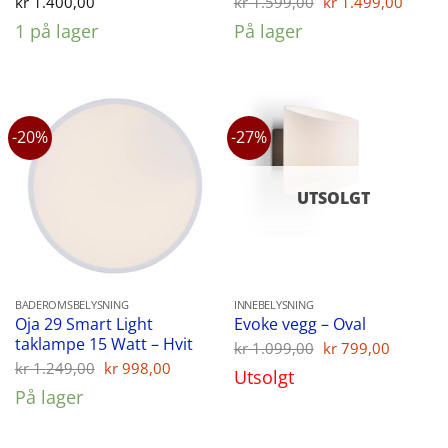
kr
1.400,00
kr
1.599,00
kr
1.499,00
pris
pris
1 på lager
På lager
var:
er:
kr 1.599,00.
kr 1.
-20%
-27%
UTSOLGT
BADEROMSBELYSNING
INNEBELYSNING
Oja 29 Smart Light
Evoke vegg – Oval
taklampe 15 Watt – Hvit
Opprinnelig
Nåvær
kr
1.099,00
kr
799,00
pris
pris
Opprinnelig
Nåværende
kr
1.249,00
kr
998,00
Utsolgt
var:
er:
pris
pris
På lager
kr 1.099,00.
kr 799,
var:
er:
kr 1.249,00.
kr 998,00.