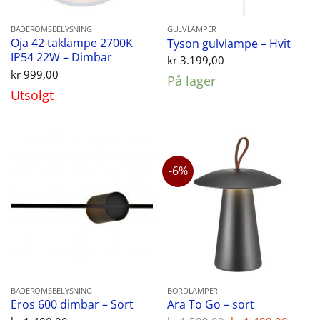
BADEROMSBELYSNING
GULVLAMPER
Oja 42 taklampe 2700K
Tyson gulvlampe – Hvit
IP54 22W – Dimbar
kr
3.199,00
kr
999,00
På lager
Utsolgt
-6%
BADEROMSBELYSNING
BORDLAMPER
Eros 600 dimbar – Sort
Ara To Go – sort
Opprinnelig
Nåvæ