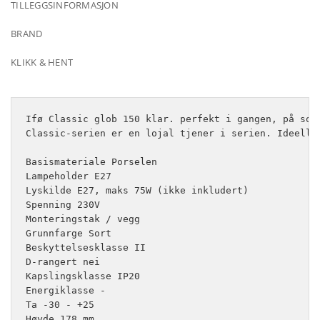
TILLEGGSINFORMASJON
BRAND
KLIKK & HENT
Ifø Classic glob 150 klar. perfekt i gangen, på sov
Classic-serien er en lojal tjener i serien. Ideell 
Basismateriale Porselen

Lampeholder E27

Lyskilde E27, maks 75W (ikke inkludert)

Spenning 230V

Monteringstak / vegg

Grunnfarge Sort

Beskyttelsesklasse II

D-rangert nei

Kapslingsklasse IP20

Energiklasse -

Ta -30 - +25

Høyde 178 mm
