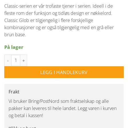
pris
pris
Classic-serien er vår trofaste tjener i serien. Ideell i de
var:
er:
fleste rom der funksjon og tidløs design er nøkkelord.
kr 999,00.
kr 799,00.
Classic Glob er tilgjengelig i flere forskjellige
kombinasjoner og er også tilgjengelig med en grå eller
brun base.
På lager
Ifø Classic glob 150 - Sort/klart glass antall
LEGG I HANDLEKURV
Frakt
Vi bruker Bring/PostNord som fraktselskap og alle
pakker kan leveres til hele landet. Legg varen i kurven
og betal i kassen!