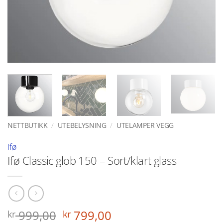
NETTBUTIKK
/
UTEBELYSNING
/
UTELAMPER VEGG
Ifø
Ifø Classic glob 150 – Sort/klart glass
Opprinnelig
Nåværende
999,00
799,00
kr
kr