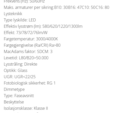
Frekvens (Hz): 50/60Hz
Maks. armaturer per sikring:
B10: 30
B16: 47
C10: 50
C16: 80
Lysteknikk
Type lyskilde: LED
Effektiv lysstrøm (lm): 580/620/1220/1300lm
Effekt: 73/78/72/76lm/W
Fargetemperatur: 3000/4000K
Fargegjengivelse (Ra/CRI) Ra>80
MacAdams faktor: SDCM: 3
Levetid: L80/B20>50.000
Lysstråling: Direkte
Optikk: Glass
UGR: UGR<22/25
Fotobiologisk sikkerhet: RG 1
Dimmetype
Type: Faseavsnitt
Beskyttelse
Isolasjonsklasse: Klasse II