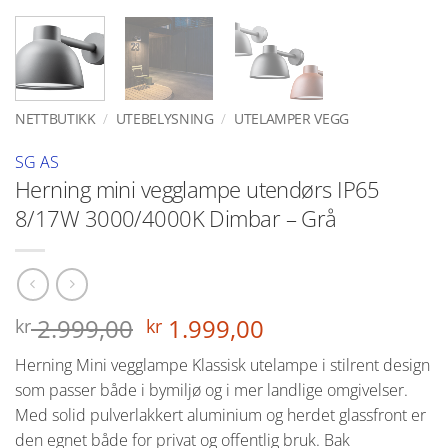
NETTBUTIKK
/
UTEBELYSNING
/
UTELAMPER VEGG
SG AS
Herning mini vegglampe utendørs IP65
8/17W 3000/4000K Dimbar – Grå
Opprinnelig
Nåværende
2.999,00
1.999,00
kr
kr
pris
pris
Herning Mini vegglampe Klassisk utelampe i stilrent design
var:
er:
som passer både i bymiljø og i mer landlige omgivelser.
kr 2.999,00.
kr 1.999,00.
Med solid pulverlakkert aluminium og herdet glassfront er
den egnet både for privat og offentlig bruk. Bak