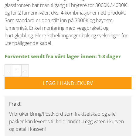
glassfronten har man tilgang til brytere for 3000K / 4000K
og for 2 lumennivåer, dvs. 4 kombinasjoner i ett produkt.
Som standard er den stilt inn på 3000K og høyeste
lumennivå. Enkel montering med veggbrakett og
hurtigkobling. Flere kabelinnganger bak og svekninger for
utenpåliggende kabel.
Forventet sendt fra vårt lager innen: 1-3 dager
Herning mini vegglampe utendørs IP65 8/17W 3000/4000K Dimbar
LEGG I HANDLEKURV
Frakt
Vi bruker Bring/PostNord som fraktselskap og alle
pakker kan leveres til hele landet. Legg varen i kurven
og betal i kassen!