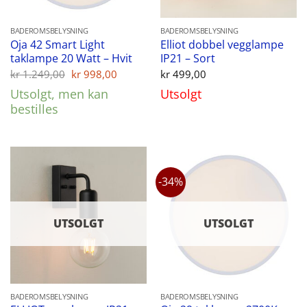
BADEROMSBELYSNING
BADEROMSBELYSNING
Oja 42 Smart Light
Elliot dobbel vegglampe
taklampe 20 Watt – Hvit
IP21 – Sort
Opprinnelig
Nåværende
kr
1.249,00
kr
998,00
kr
499,00
pris
pris
Utsolgt, men kan
Utsolgt
var:
er:
kr 1.249,00.
kr 998,00.
bestilles
-34%
UTSOLGT
UTSOLGT
BADEROMSBELYSNING
BADEROMSBELYSNING