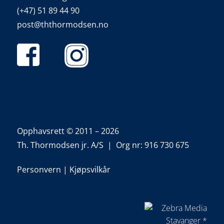
(+47) 51 89 44 90
post@ththormodsen.no
Opphavsrett © 2011 – 2026
Th. Thormodsen jr. A/S | Org nr: 916 730 675
Personvern
|
Kjøpsvilkår