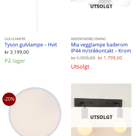
UTSOLGT
GULVLAMPER
BADEROMSBELYSNING
Mia vegglampe baderom
Tyson gulvlampe – Hvit
IP44 m/stikkontakt – Krom
kr
3.199,00
Opprinnelig
Nåvæ
kr
1.999,00
kr
1.799,00
På lager
pris
pris
Utsolgt
var:
er:
kr 1.999,00.
kr 1.
-20%
UTSOLGT