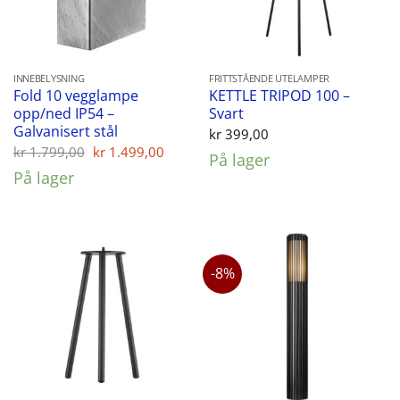
INNEBELYSNING
FRITTSTÅENDE UTELAMPER
Fold 10 vegglampe
KETTLE TRIPOD 100 –
opp/ned IP54 –
Svart
Galvanisert stål
kr
399,00
Opprinnelig
Nåværende
kr
1.799,00
kr
1.499,00
På lager
pris
pris
På lager
var:
er:
kr 1.799,00.
kr 1.499,00.
-8%