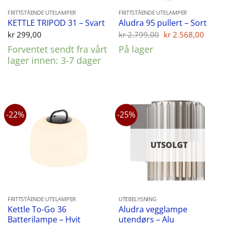
FRITTSTÅENDE UTELAMPER
FRITTSTÅENDE UTELAMPER
KETTLE TRIPOD 31 – Svart
Aludra 95 pullert – Sort
Opprinnelig
Nåvæ
kr
299,00
kr
2.799,00
kr
2.568,00
pris
pris
Forventet sendt fra vårt
På lager
var:
er:
kr 2.799,00.
kr 2.
lager innen: 3-7 dager
-22%
-25%
UTSOLGT
FRITTSTÅENDE UTELAMPER
UTEBELYSNING
Kettle To-Go 36
Aludra vegglampe
Batterilampe – Hvit
utendørs – Alu