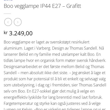
Boo vegglampe IP44 E27 – Grafitt
3.249,00
kr
Boo vegglampe er laget av svenskstøpt resirkulert
aluminium. Laget i Varberg. Design av Thomas Sandell. Nå
lanserer Belid en ny familie med utelamper kalt Boo. En
tidløs lampe hvor en organisk form møter svensk håndverk.
Designsamarbeidet er det første mellom Belid og Thomas
Sandell – men absolutt ikke det siste. – Jeg ønsket å lage et
produkt som har potensial til å bli et enkelt og selvsagt valg
som utebelysning, i dag og i fremtiden, sier Thomas Sandell
selv om Boo. En E27-sokkel gjør det mulig å velge en
energieffektiv lyskilde for lang brenntid med lavt forbruk.
Fargetemperatur og styrke kan også justeres ved å velge
Lumen og Kelvin. «Boo er virkelig en tidenes lampe og vi er