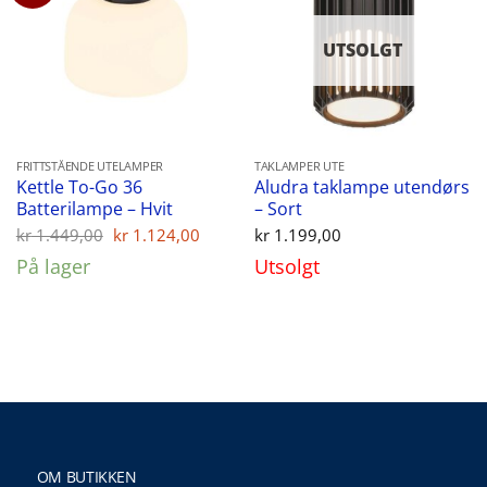
UTSOLGT
FRITTSTÅENDE UTELAMPER
TAKLAMPER UTE
Kettle To-Go 36
Aludra taklampe utendørs
Batterilampe – Hvit
– Sort
Opprinnelig
Nåværende
kr
1.449,00
kr
1.124,00
kr
1.199,00
pris
pris
På lager
Utsolgt
var:
er:
kr 1.449,00.
kr 1.124,00.
OM BUTIKKEN