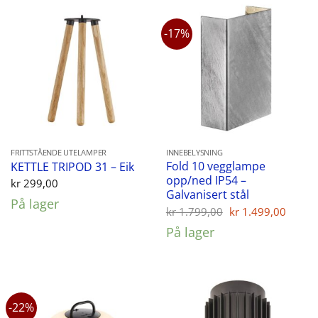
-17%
FRITTSTÅENDE UTELAMPER
INNEBELYSNING
Fold 10 vegglampe
KETTLE TRIPOD 31 – Eik
opp/ned IP54 –
kr
299,00
Galvanisert stål
På lager
Opprinnelig
Nåvæ
kr
1.799,00
kr
1.499,00
pris
pris
På lager
var:
er:
kr 1.799,00.
kr 1.
-22%