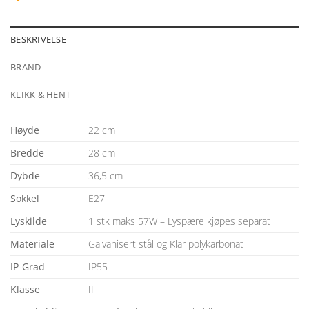
BESKRIVELSE
BRAND
KLIKK & HENT
Høyde
22 cm
Bredde
28 cm
Dybde
36,5 cm
Sokkel
E27
Lyskilde
1 stk maks 57W – Lyspære kjøpes separat
Materiale
Galvanisert stål og Klar polykarbonat
IP-Grad
IP55
Klasse
II