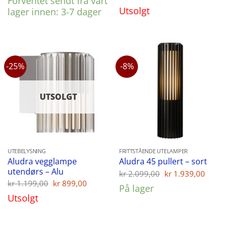
Forventet sendt fra vårt
Utsolgt
lager innen: 3-7 dager
-25%
-8%
UTSOLGT
UTEBELYSNING
FRITTSTÅENDE UTELAMPER
Aludra vegglampe
Aludra 45 pullert – sort
utendørs – Alu
Opprinnelig
Nåvæ
kr
2.099,00
kr
1.939,00
pris
pris
Opprinnelig
Nåværende
kr
1.199,00
kr
899,00
På lager
var:
er:
pris
pris
Utsolgt
kr 2.099,00.
kr 1.
var:
er:
kr 1.199,00.
kr 899,00.