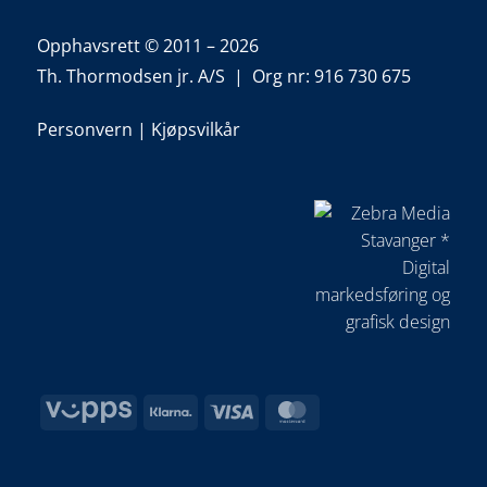
Opphavsrett © 2011 – 2026
Th. Thormodsen jr. A/S | Org nr: 916 730 675
Personvern
|
Kjøpsvilkår
Vipps
Klarna
Visa
MasterCard