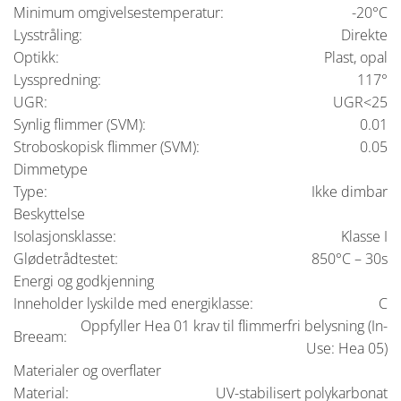
Minimum omgivelsestemperatur:
-20°C
Lysstråling:
Direkte
Optikk:
Plast, opal
Lysspredning:
117°
UGR:
UGR<25
Synlig flimmer (SVM):
0.01
Stroboskopisk flimmer (SVM):
0.05
Dimmetype
Type:
Ikke dimbar
Beskyttelse
Isolasjonsklasse:
Klasse I
Glødetrådtestet:
850°C – 30s
Energi og godkjenning
Inneholder lyskilde med energiklasse:
C
Oppfyller Hea 01 krav til flimmerfri belysning (In-
Breeam:
Use: Hea 05)
Materialer og overflater
Material:
UV-stabilisert polykarbonat