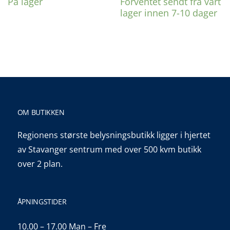
På lager
Forventet sendt fra vårt
var:
er:
kr 2.199,00.
kr 1.699,00.
lager innen 7-10 dager
OM BUTIKKEN
Regionens største belysningsbutikk ligger i hjertet
av Stavanger sentrum med over 500 kvm butikk
over 2 plan.
ÅPNINGSTIDER
10.00 – 17.00 Man – Fre