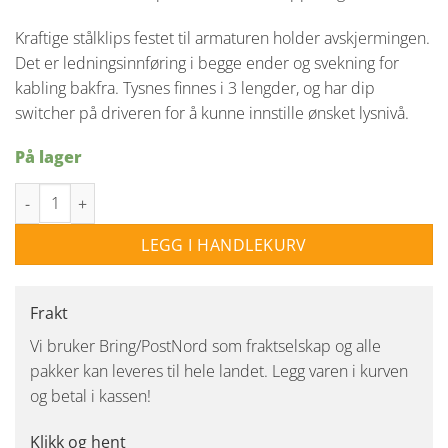
Kraftige stålklips festet til armaturen holder avskjermingen.
Det er ledningsinnføring i begge ender og svekning for
kabling bakfra. Tysnes finnes i 3 lengder, og har dip
switcher på driveren for å kunne innstille ønsket lysnivå.
På lager
Tysnes 66 LED armatur 120cm 34W 4000K IP66 - Grå antall
LEGG I HANDLEKURV
Frakt
Vi bruker Bring/PostNord som fraktselskap og alle
pakker kan leveres til hele landet. Legg varen i kurven
og betal i kassen!
Klikk og hent