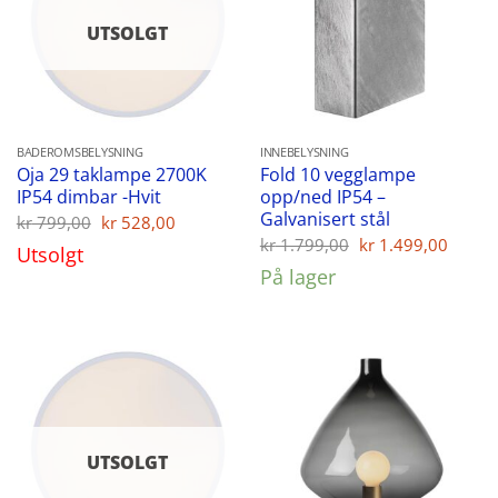
UTSOLGT
BADEROMSBELYSNING
INNEBELYSNING
Oja 29 taklampe 2700K
Fold 10 vegglampe
IP54 dimbar -Hvit
opp/ned IP54 –
Galvanisert stål
Opprinnelig
Nåværende
kr
799,00
kr
528,00
pris
pris
Opprinnelig
Nåvæ
kr
1.799,00
kr
1.499,00
Utsolgt
var:
er:
pris
pris
kr 799,00.
kr 528,00.
På lager
var:
er:
kr 1.799,00.
kr 1.
UTSOLGT