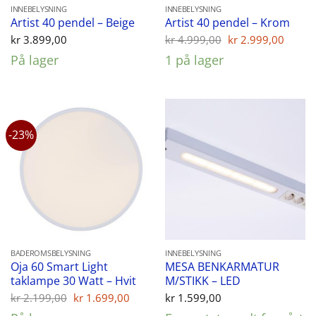
INNEBELYSNING
INNEBELYSNING
Artist 40 pendel – Beige
Artist 40 pendel – Krom
Opprinnelig
Nåvæ
kr
3.899,00
kr
4.999,00
kr
2.999,00
pris
pris
På lager
1 på lager
var:
er:
kr 4.999,00.
kr 2.
-23%
BADEROMSBELYSNING
INNEBELYSNING
Oja 60 Smart Light
MESA BENKARMATUR
taklampe 30 Watt – Hvit
M/STIKK – LED
Opprinnelig
Nåværende
kr
2.199,00
kr
1.699,00
kr
1.599,00
pris
pris