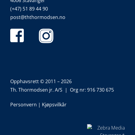
4006 Stavanger
(+47) 51 89 44 90
post@ththormodsen.no
Opphavsrett © 2011 – 2026
Th. Thormodsen jr. A/S | Org nr: 916 730 675
Personvern
|
Kjøpsvilkår