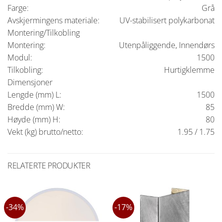
Farge:
Grå
Avskjermingens materiale:
UV-stabilisert polykarbonat
Montering/Tilkobling
Montering:
Utenpåliggende, Innendørs
Modul:
1500
Tilkobling:
Hurtigklemme
Dimensjoner
Lengde (mm) L:
1500
Bredde (mm) W:
85
Høyde (mm) H:
80
Vekt (kg) brutto/netto:
1.95 / 1.75
RELATERTE PRODUKTER
-34%
-17%