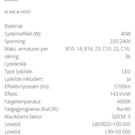
KLIKK & HENT
Elektrisk
Systemeffekt (W):
40W
Spenning:
220-240V
Maks. armaturer per
B10: 14, B16: 23, C10: 22, C16:
sikring:
36
Lysteknikk
Type lyskilde:
LED
Lyskilde inkludert:
Ja
Effektiv lysstrøm (lm):
5700lm
Effekt:
143 lm/W
Fargetemperatur:
4000K
Fargegjengivelse (Ra/CRI):
Ra>80
MacAdams faktor:
SDCM: 3
Levetid:
L80/B20>100.000
Levetid:
L90>50.000