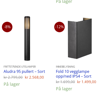
På lager
kr 2.099,00.
kr 1.939,00.
var:
er:
kr 1.199,00.
kr 929,
-8%
-12%
FRITTSTÅENDE UTELAMPER
INNEBELYSNING
Fold 10 vegglampe
Aludra 95 pullert – Sort
opp/ned IP54 – Sort
Opprinnelig
Nåværende
kr
2.799,00
kr
2.568,00
pris
pris
Opprinnelig
Nåvæ
kr
1.699,00
kr
1.499,00
På lager
var:
er:
pris
pris
På lager
kr 2.799,00.
kr 2.568,00.
var:
er:
kr 1.699,00.
kr 1.