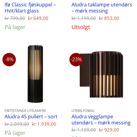
Ifø Classic fjøskuppel –
Aludra taklampe utendørs
Hvit/klart glass
– mørk messing
Opprinnelig
Nåværende
Opprinnelig
Nåvær
kr
799,00
kr
649,00
kr
1.199,00
kr
853,00
pris
pris
pris
pris
På lager
Utsolgt
var:
er:
var:
er:
kr 799,00.
kr 649,00.
kr 1.199,00.
kr 853,
-8%
-23%
FRITTSTÅENDE UTELAMPER
UTEBELYSNING
Aludra vegglampe
Aludra 45 pullert – sort
utendørs – mørk messing
Opprinnelig
Nåværende
kr
2.099,00
kr
1.939,00
pris
pris
Opprinnelig
Nåvær
kr
1.199,00
kr
929,00
På lager
var:
er:
pris
pris