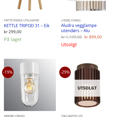
FRITTSTÅENDE UTELAMPER
UTEBELYSNING
Aludra vegglampe
KETTLE TRIPOD 31 – Eik
utendørs – Alu
kr
299,00
Opprinnelig
Nåvær
kr
1.199,00
kr
899,00
På lager
pris
pris
Utsolgt
var:
er:
kr 1.199,00.
kr 899,
-19%
-29%
UTSOLGT
INNEBELYSNING
TAKLAMPER UTE