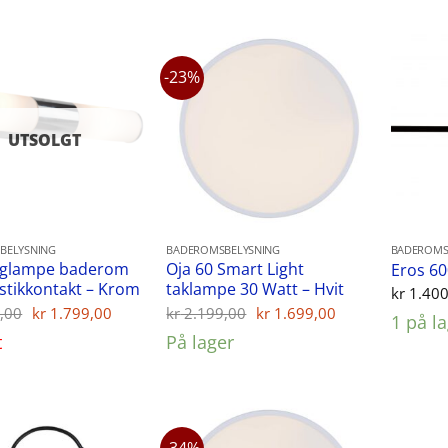
-23%
UTSOLGT
BELYSNING
BADEROMSBELYSNING
BADEROMS
gglampe baderom
Oja 60 Smart Light
Eros 60
stikkontakt – Krom
taklampe 30 Watt – Hvit
kr
1.400
Opprinnelig
Nåværende
Opprinnelig
Nåværende
,00
kr
1.799,00
kr
2.199,00
kr
1.699,00
1 på l
pris
pris
pris
pris
t
På lager
var:
er:
var:
er:
kr 1.999,00.
kr 1.799,00.
kr 2.199,00.
kr 1.699,00.