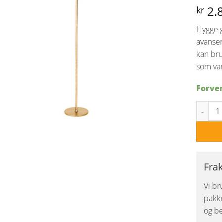
2.
kr
Hygge
avanser
kan bru
som var
Forven
Hygge o
Fra
Vi br
pakke
og be