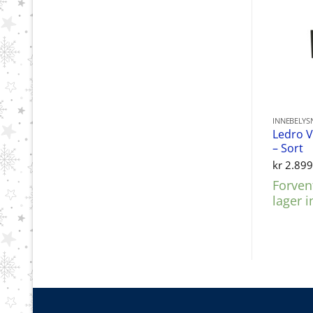
INNEBELYS
Ledro 
– Sort
kr
2.899
Forvent
lager 