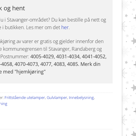
k og hent
u i Stavanger-området? Du kan bestille på nett og
e i butikken. Les mer om det
her
.
jøring av varer er gratis og gjelder innenfor den
e kommunegrensen til Stavanger, Randaberg og
. Postnummer:
4005-4029, 4031-4034, 4041-4052,
-4058, 4070-4073, 4077, 4083, 4085. Merk din
e med "hjemkjøring"
er:
Frittstående utelamper
,
Gulvlamper
,
Innebelysning
,
ning