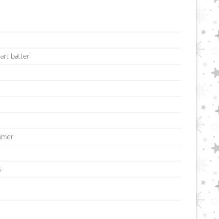
rt batteri
immer
s