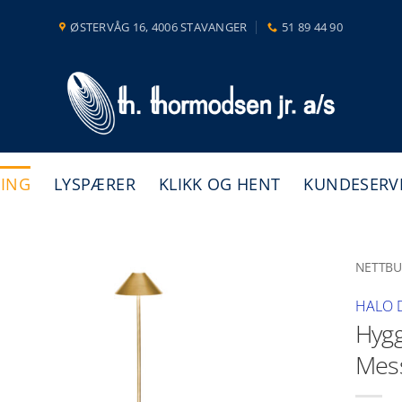
ØSTERVÅG 16, 4006 STAVANGER
51 89 44 90
NING
LYSPÆRER
KLIKK OG HENT
KUNDESERV
NETTBU
HALO 
Hygg
Mes