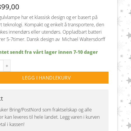
899,00
gulvlampe har et klassisk design og er basert på
t teknologi. Kompakt og enkelt å transportere, den
kes innendørs eller utendørs.
Oppladbart batteri
er 5-7timer. Dansk design av Michael Waltersdorff
tet sendt fra vårt lager innen 7-10 dager
ppladbar gulvlampe Ip54 - Messing antall
LEGG I HANDLEKURV
kt
uker Bring/PostNord som fraktselskap og alle
r kan leveres til hele landet. Legg varen i kurven
tal i kassen!