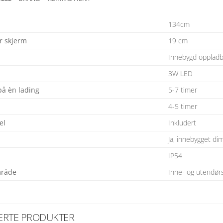
134cm
r skjerm
19 cm
Innebygd oppladba
3W LED
på èn lading
5-7 timer
4-5 timer
el
Inkludert
Ja, innebygget d
IP54
råde
Inne- og utendør
ERTE PRODUKTER