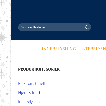
Skip
to
content
Søk
etter:
INNEBELYSNING
UTEBELYS
PRODUKTKATEGORIER
Elektromateriell
Hjem & fritid
Innebelysning