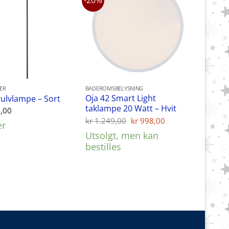
-20%
ER
BADEROMSBELYSNING
Oja 42 Smart Light
ulvlampe – Sort
taklampe 20 Watt – Hvit
,00
Opprinnelig
Nåværende
kr
1.249,00
kr
998,00
er
pris
pris
Utsolgt, men kan
var:
er:
kr 1.249,00.
kr 998,00.
bestilles