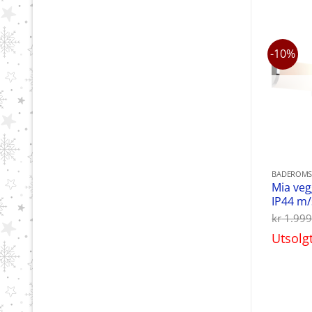
-10%
BADEROMS
Mia ve
IP44 m/
kr
1.999
Utsolg