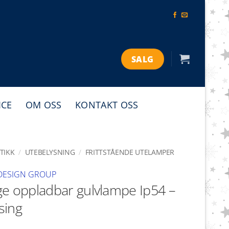
SALG
ICE
OM OSS
KONTAKT OSS
TIKK
/
UTEBELYSNING
/
FRITTSTÅENDE UTELAMPER
DESIGN GROUP
e oppladbar gulvlampe Ip54 –
sing