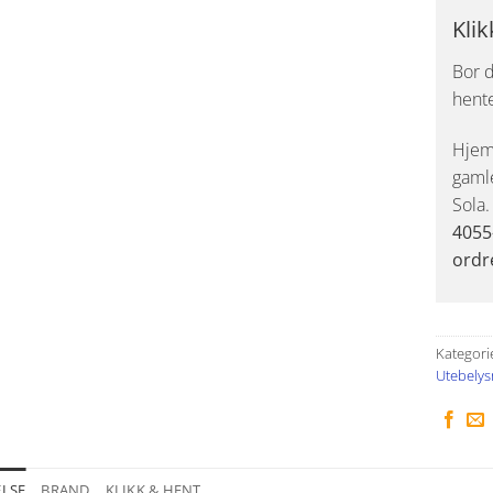
Klik
Bor d
hent
Hjemk
gaml
Sola
4055
ordr
Kategori
Utebelys
ELSE
BRAND
KLIKK & HENT