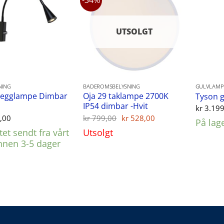
-34%
UTSOLGT
NING
BADEROMSBELYSNING
GULVLAMP
Vegglampe Dimbar
Oja 29 taklampe 2700K
Tyson g
IP54 dimbar -Hvit
kr
3.199
Opprinnelig
Nåværende
,00
kr
799,00
kr
528,00
På lag
pris
pris
et sendt fra vårt
Utsolgt
var:
er:
kr 799,00.
kr 528,00.
innen 3-5 dager