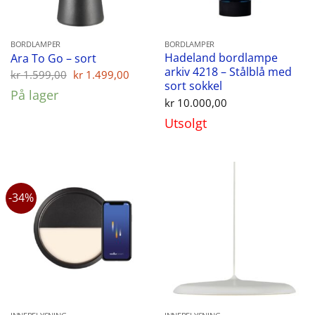
BORDLAMPER
BORDLAMPER
Hadeland bordlampe
Ara To Go – sort
arkiv 4218 – Stålblå med
Opprinnelig
Nåværende
kr
1.599,00
kr
1.499,00
pris
pris
sort sokkel
På lager
var:
er:
kr
10.000,00
kr 1.599,00.
kr 1.499,00.
Utsolgt
-34%