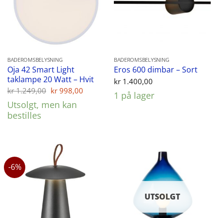
BADEROMSBELYSNING
BADEROMSBELYSNING
Oja 42 Smart Light
Eros 600 dimbar – Sort
taklampe 20 Watt – Hvit
kr
1.400,00
Opprinnelig
Nåværende
kr
1.249,00
kr
998,00
1 på lager
pris
pris
Utsolgt, men kan
var:
er:
kr 1.249,00.
kr 998,00.
bestilles
-6%
UTSOLGT