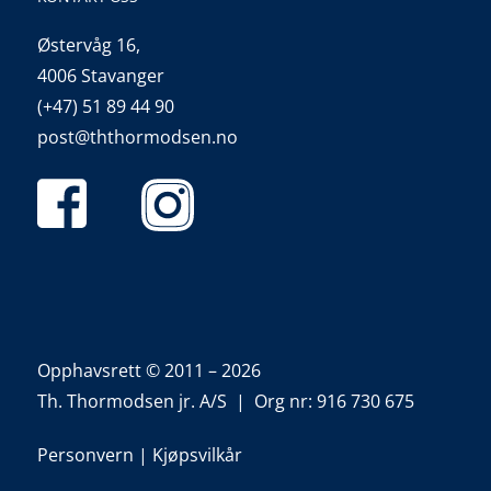
Østervåg 16,
4006 Stavanger
(+47) 51 89 44 90
post@ththormodsen.no
Opphavsrett © 2011 – 2026
Th. Thormodsen jr. A/S | Org nr: 916 730 675
Personvern
|
Kjøpsvilkår