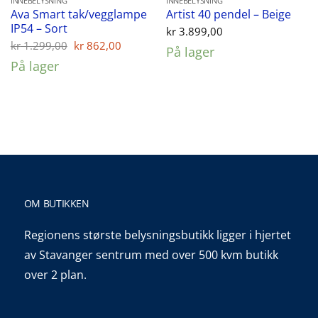
INNEBELYSNING
INNEBELYSNING
Ava Smart tak/vegglampe
Artist 40 pendel – Beige
IP54 – Sort
kr
3.899,00
Opprinnelig
Nåværende
kr
1.299,00
kr
862,00
På lager
pris
pris
På lager
var:
er:
kr 1.299,00.
kr 862,00.
OM BUTIKKEN
Regionens største belysningsbutikk ligger i hjertet
av Stavanger sentrum med over 500 kvm butikk
over 2 plan.