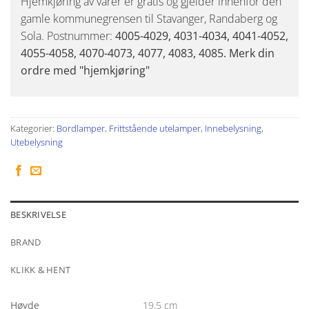
Hjemkjøring av varer er gratis og gjelder innenfor den
gamle kommunegrensen til Stavanger, Randaberg og
Sola. Postnummer:
4005-4029, 4031-4034, 4041-4052,
4055-4058, 4070-4073, 4077, 4083, 4085. Merk din
ordre med "hjemkjøring"
Kategorier:
Bordlamper
,
Frittstående utelamper
,
Innebelysning
,
Utebelysning
BESKRIVELSE
BRAND
KLIKK & HENT
Høyde
19,5 cm