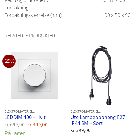
Forpakning
Forpakningsstørrelse (mm):
90 x 50 x 90
RELATERTE PRODUKTER
-29%
ELEKTROMATERIELL
ELEKTROMATERIELL
Ute Lampeoppheng E27
LEDDIM 400 – Hvit
IP44 5M – Sort
Opprinnelig
Nåværende
kr
699,00
kr
499,00
pris
pris
kr
399,00
På lager
var:
er: