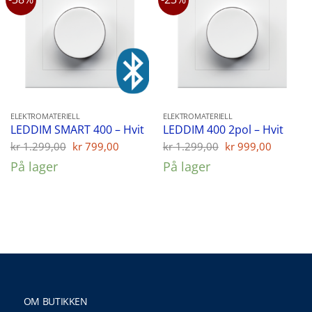
ELEKTROMATERIELL
ELEKTROMATERIELL
LEDDIM SMART 400 – Hvit
LEDDIM 400 2pol – Hvit
Opprinnelig
Nåværende
Opprinnelig
Nåvær
kr
1.299,00
kr
799,00
kr
1.299,00
kr
999,00
pris
pris
pris
pris
På lager
På lager
var:
er:
var:
er:
kr 1.299,00.
kr 799,00.
kr 1.299,00.
kr 999,
OM BUTIKKEN