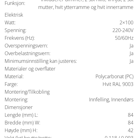
Funksjon:
mutter, hvit ytterramme og hvit innerramme
Elektrisk
Watt:
2×100
Spenning:
220-240V
Frekvens (Hz):
50/60Hz
Overspenningsvern:
Ja
Overbelastningsvern:
Ja
Minimumsinnstilling kan justeres:
Ja
Materialer og overflater
Material:
Polycarbonat (PC)
Farge:
Hvit RAL 9003
Montering/Tilkobling
Montering:
Innfelling, Innendørs
Dimensjoner
Lengde (mm) L:
84
Bredde (mm) W:
84
Høyde (mm) H:
42
Vekt (kg) brutto/netto:
0.118 / 0.093