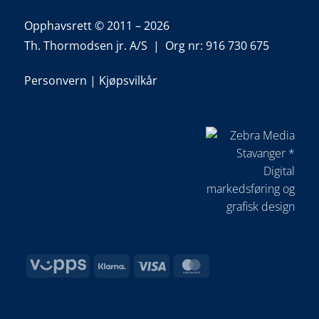
Opphavsrett © 2011 – 2026
Th. Thormodsen jr. A/S | Org nr: 916 730 675
Personvern
|
Kjøpsvilkår
Vipps
Klarna
Visa
MasterCard