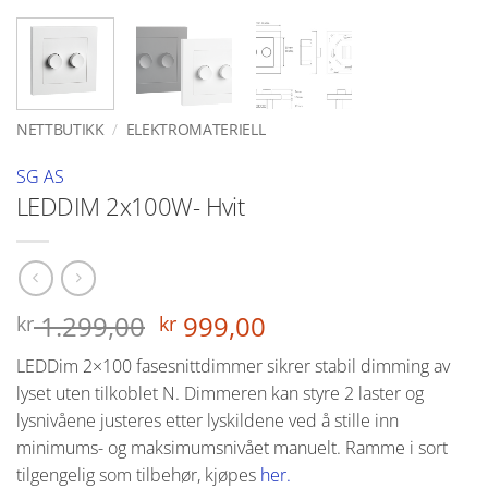
NETTBUTIKK
/
ELEKTROMATERIELL
SG AS
LEDDIM 2x100W- Hvit
Opprinnelig
Nåværende
1.299,00
999,00
kr
kr
pris
pris
LEDDim 2×100 fasesnittdimmer sikrer stabil dimming av
var:
er:
lyset uten tilkoblet N. Dimmeren kan styre 2 laster og
kr 1.299,00.
kr 999,00.
lysnivåene justeres etter lyskildene ved å stille inn
minimums- og maksimumsnivået manuelt. Ramme i sort
tilgengelig som tilbehør, kjøpes
her.