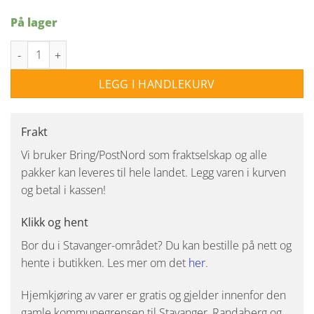
På lager
LEDDIM 2x100W- Hvit antall
LEGG I HANDLEKURV
Frakt
Vi bruker Bring/PostNord som fraktselskap og alle
pakker kan leveres til hele landet. Legg varen i kurven
og betal i kassen!
Klikk og hent
Bor du i Stavanger-området? Du kan bestille på nett og
hente i butikken. Les mer om det
her
.
Hjemkjøring av varer er gratis og gjelder innenfor den
gamle kommunegrensen til Stavanger, Randaberg og