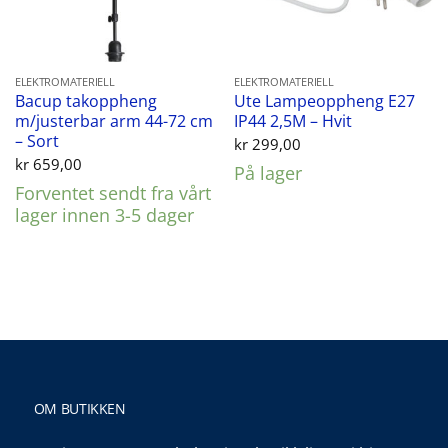
ELEKTROMATERIELL
ELEKTROMATERIELL
Bacup takoppheng
Ute Lampeoppheng E27
m/justerbar arm 44-72 cm
IP44 2,5M – Hvit
– Sort
kr
299,00
kr
659,00
På lager
Forventet sendt fra vårt
lager innen 3-5 dager
OM BUTIKKEN