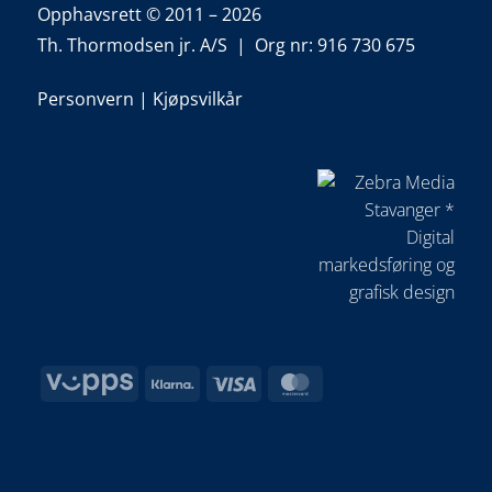
Opphavsrett © 2011 – 2026
Th. Thormodsen jr. A/S | Org nr: 916 730 675
Personvern
|
Kjøpsvilkår
Vipps
Klarna
Visa
MasterCard