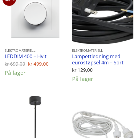
ELEKTROMATERIELL
ELEKTROMATERIELL
Lampettledning med
LEDDIM 400 – Hvit
eurostøpsel 4m – Sort
Opprinnelig
Nåværende
kr
699,00
kr
499,00
pris
pris
kr
129,00
På lager
var:
er:
På lager
kr 699,00.
kr 499,00.