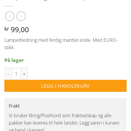
99,00
kr
Lampettledning med ferdig mantlet ende. Med EURO-
stikk.
På lager
Lampettledning med eurostøpsel 2m - Hvit antall
LEGG I HANDLEKURV
Frakt
Vi bruker Bring/PostNord som fraktselskap og alle
pakker kan leveres til hele landet. Legg varen i kurven
og betal i kassen!