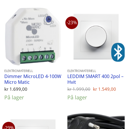
-23%
ELEKTROMATERIELL
ELEKTROMATERIELL
Dimmer MicroLED 4-100W
LEDDIM SMART 400 2pol –
Micro Matic
Hvit
Opprinnelig
Nåvæ
kr
1.699,00
kr
1.999,00
kr
1.549,00
pris
pris
På lager
På lager
var:
er:
kr 1.999,00.
kr 1.
-29%