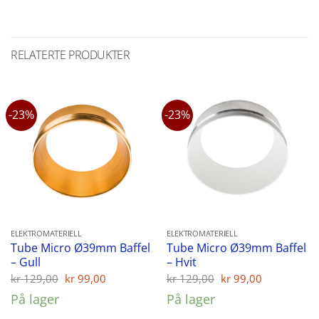
RELATERTE PRODUKTER
-23%
-23%
ELEKTROMATERIELL
ELEKTROMATERIELL
Tube Micro Ø39mm Baffel
Tube Micro Ø39mm Baffel
– Gull
– Hvit
Opprinnelig
Nåværende
Opprinnelig
Nåværen
kr
129,00
kr
99,00
kr
129,00
kr
99,00
pris
pris
pris
pris
På lager
På lager
var:
er:
var:
er:
kr 129,00.
kr 99,00.
kr 129,00.
kr 99,00.