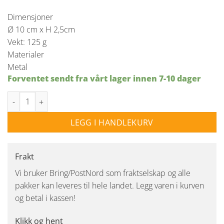
Dimensjoner
Ø 10 cm x H 2,5cm
Vekt: 125 g
Materialer
Metal
Forventet sendt fra vårt lager innen 7-10 dager
Nuura tilbehør baldakin flat - Satin svart antall
LEGG I HANDLEKURV
Frakt
Vi bruker Bring/PostNord som fraktselskap og alle
pakker kan leveres til hele landet. Legg varen i kurven
og betal i kassen!
Klikk og hent