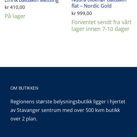
flat – Nordic Gold
kr
410,00
kr
999,00
På lager
Forventet sendt fra vårt
lager innen 7-10 dager
OM BUTIKKEN
Regionens største belysningsbutikk ligger i hjertet
av Stavanger sentrum med over 500 kvm butikk
over 2 plan.