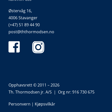
Østervåg 16,
4006 Stavanger
(+47) 51 89 44 90
post@ththormodsen.no
Opphavsrett © 2011 – 2026
Th. Thormodsen jr. A/S | Org nr: 916 730 675
Personvern
|
Kjøpsvilkår