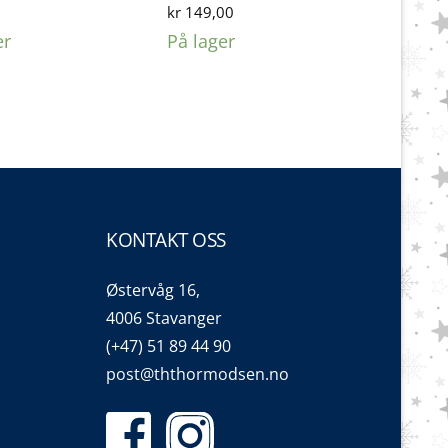
0
kr
149,00
er
På lager
KONTAKT OSS
Østervåg 16,
4006 Stavanger
(+47) 51 89 44 90
post@ththormodsen.no