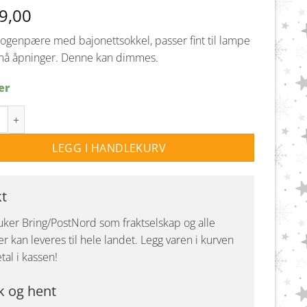
9,00
logenpære med bajonettsokkel, passer fint til lampe
å åpninger. Denne kan dimmes.
er
gen halolux eco klar Ba15d 150W antall
LEGG I HANDLEKURV
kt
uker Bring/PostNord som fraktselskap og alle
r kan leveres til hele landet. Legg varen i kurven
tal i kassen!
k og hent