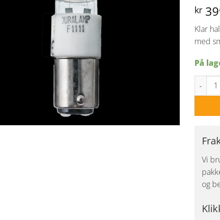
39
kr
Klar ha
med sm
På lag
JD halo
Fra
Vi br
pakke
og be
Klik