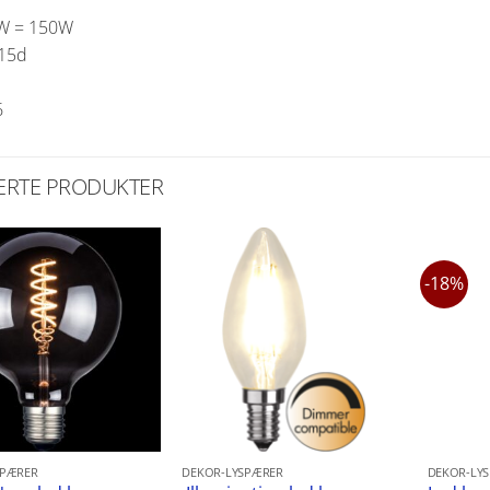
W = 150W
a15d
6
ERTE PRODUKTER
-18%
SPÆRER
DEKOR-LYSPÆRER
DEKOR-LY