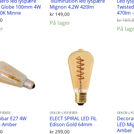
Nero led lyspære
Illumination led lyspære
Led ly
 Globe 100mm 4W
Mignon 4,2W 420lm
Twisted
00K Minne
470lm 
kr
149,00
00
kr
169,
På lager
er
På lag
SPÆRER
DEKOR-LYSPÆRER
DEKOR-LY
mbar E27 4W
ELECT SPIRAL LED FIL
Decorat
 Amber
Edison Gold 64mm
LED Mi
Amber
00
kr
299,00