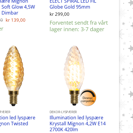
spære Mignon
ELECT SPIRAL LED FIL
 Soft Glow 4,5W
Globe Gold 95mm
– Dimbar
kr
299,00
Opprinnelig
Nåværende
00
kr
139,00
Forventet sendt fra vårt
pris
pris
er
lager innen: 3-7 dager
var:
er:
kr 169,00.
kr 139,00.
SPÆRER
DEKOR-LYSPÆRER
ion led lyspære
Illumination led lyspære
gnon Twisted
Krystall Mignon 4,2W E14
2700K 420lm