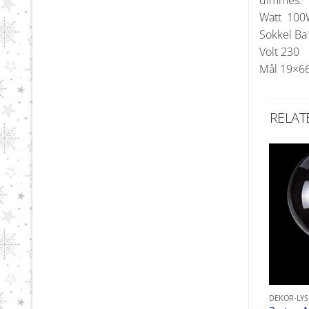
dimmes.
Watt 100
Sokkel B
Volt 230
Mål 19×6
RELAT
DEKOR-LY