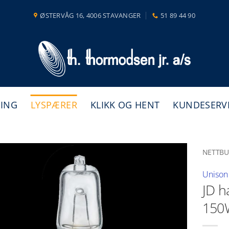
ØSTERVÅG 16, 4006 STAVANGER
51 89 44 90
NING
LYSPÆRER
KLIKK OG HENT
KUNDESERV
NETTBU
Unison
JD h
150