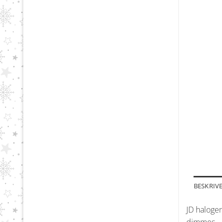
BESKRIV
JD haloge