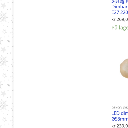
3-steg 
Dimbar
E27 22
kr
269,
På lag
DEKOR-LY
LED di
Ø58mm
kr
239,