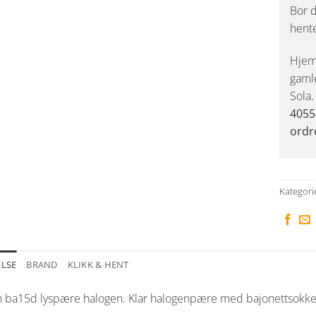
Bor d
hent
Hjemk
gaml
Sola
4055
ordr
Kategori
ELSE
BRAND
KLIKK & HENT
n ba15d lyspære halogen. Klar halogenpære med bajonettsokkel,