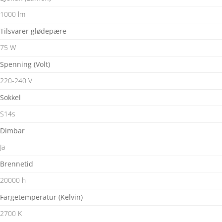
1000 lm
Tilsvarer glødepære
75 W
Spenning (Volt)
220-240 V
Sokkel
S14s
Dimbar
Ja
Brennetid
20000 h
Fargetemperatur (Kelvin)
2700 K