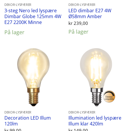
DEKOR-LYSPÆRER
DEKOR-LYSPÆRER
3-steg Nero led lyspære
LED dimbar E27 4W
Dimbar Globe 125mm 4W
Ø58mm Amber
E27 2200K Minne
kr
239,00
På lager
På lager
DEKOR-LYSPÆRER
DEKOR-LYSPÆRER
Decoration LED Illum
Illumination led lyspære
120lm
Illum klar 420lm
kr
99,00
kr
149,00