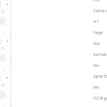
Faktisk
4.7
Farge
Klar
Kan kab
Nei
Egnet f
Nei
FSC®-g