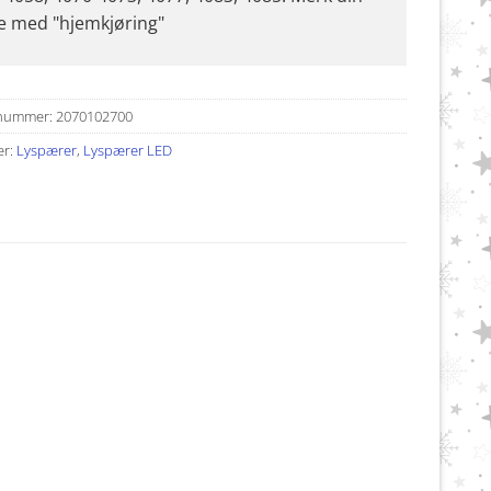
e med "hjemkjøring"
nummer:
2070102700
er:
Lyspærer
,
Lyspærer LED