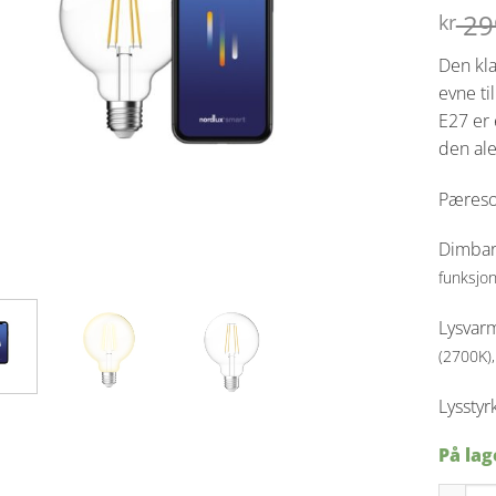
29
kr
Den kla
evne ti
E27 er 
den al
Pæreso
Dimba
funksjon
Lysvarm
(2700K)
Lyssty
På lag
Smartpæ