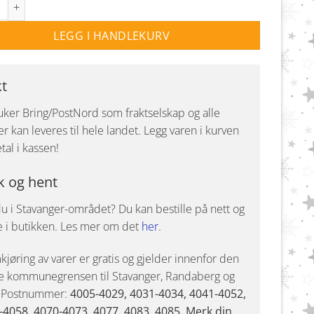
LEGG I HANDLEKURV
kt
uker Bring/PostNord som fraktselskap og alle
r kan leveres til hele landet. Legg varen i kurven
tal i kassen!
k og hent
u i Stavanger-området? Du kan bestille på nett og
e i butikken. Les mer om det
her
.
jøring av varer er gratis og gjelder innenfor den
e kommunegrensen til Stavanger, Randaberg og
. Postnummer:
4005-4029, 4031-4034, 4041-4052,
-4058, 4070-4073, 4077, 4083, 4085. Merk din