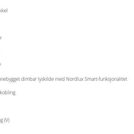
kkel
r
x
?
 innebygget dimbar lyskilde med Nordlux Smart-funksjonalitet
lkobling
g (V)