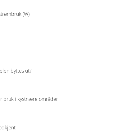
 strømbruk (W)
elen byttes ut?
or bruk i kystnære områder
odkjent