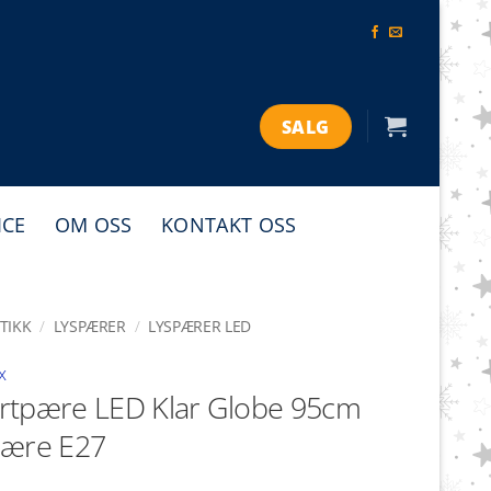
SALG
ICE
OM OSS
KONTAKT OSS
TIKK
/
LYSPÆRER
/
LYSPÆRER LED
x
rtpære LED Klar Globe 95cm
pære E27