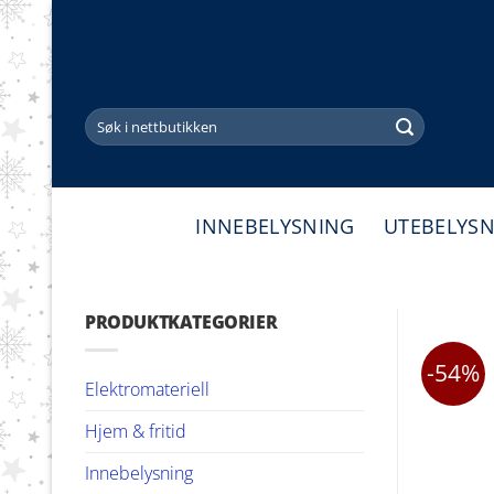
Skip
to
content
Søk
etter:
INNEBELYSNING
UTEBELYS
PRODUKTKATEGORIER
-54%
Elektromateriell
Hjem & fritid
Innebelysning