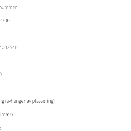
lnummer
2700
4002540
0
e
lig (avhenger av plassering)
rimær)
e