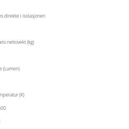
 direkte i isolasjonen
ts nettovekt (kg)
ke (Lumen)
mperatur (K)
500
i