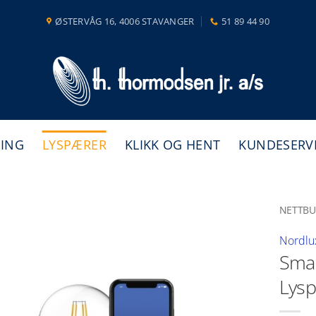
ØSTERVÅG 16, 4006 STAVANGER
51 89 44 90
NING
LYSPÆRER
KLIKK OG HENT
KUNDESERV
NETTBU
Nordlu
Sma
Lys