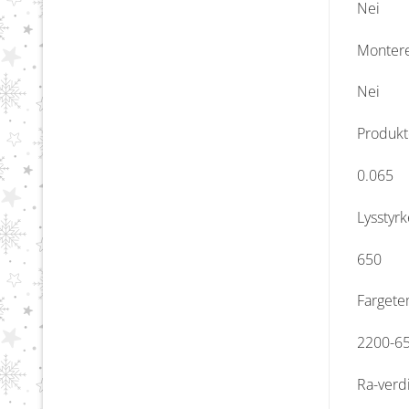
Nei
Monteres
Nei
Produkte
0.065
Lysstyr
650
Fargete
2200-6
Ra-verd