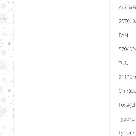
Artikke
207010
EAN
570492
TUN
211304
Områd
Forskjel
Type (p
Lyspær