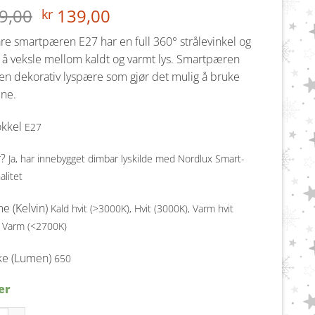
Opprinnelig
Nåværende
9,00
139,00
kr
pris
pris
re smartpæren E27 har en full 360° strålevinkel og
var:
er:
l å veksle mellom kaldt og varmt lys. Smartpæren
kr 299,00.
kr 139,00.
en dekorativ lyspære som gjør det mulig å bruke
ene.
kkel
E27
r?
Ja, har innebygget dimbar lyskilde med Nordlux Smart-
alitet
e (Kelvin)
Kald hvit (>3000K), Hvit (3000K), Varm hvit
, Varm (<2700K)
rke (Lumen)
650
er
re LED Klar Globe 95cm Lyspære E27 antall