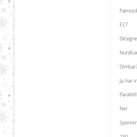
Pæreso
E27
Designe
Nordlu
Dimbar
Ja, har
Parallel
Nei
Spennin
230