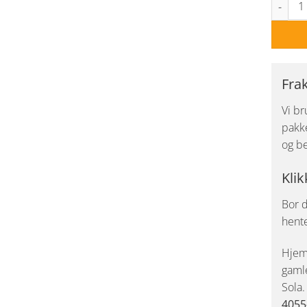
Fra
Vi br
pakke
og be
Klik
Bor d
hent
Hjemk
gaml
Sola
4055