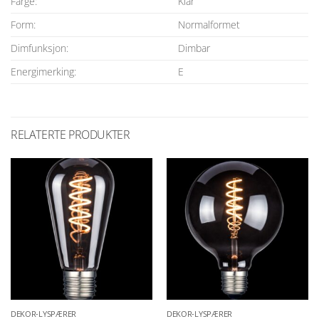
Farge:
Klar
Form:
Normalformet
Dimfunksjon:
Dimbar
Energimerking:
E
RELATERTE PRODUKTER
DEKOR-LYSPÆRER
DEKOR-LYSPÆRER