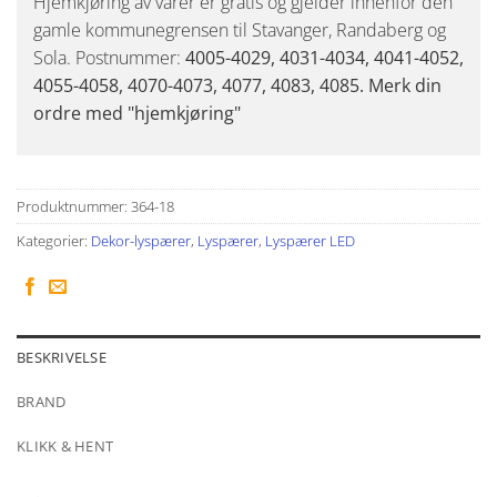
Hjemkjøring av varer er gratis og gjelder innenfor den
gamle kommunegrensen til Stavanger, Randaberg og
Sola. Postnummer:
4005-4029, 4031-4034, 4041-4052,
4055-4058, 4070-4073, 4077, 4083, 4085. Merk din
ordre med "hjemkjøring"
Produktnummer:
364-18
Kategorier:
Dekor-lyspærer
,
Lyspærer
,
Lyspærer LED
BESKRIVELSE
BRAND
KLIKK & HENT