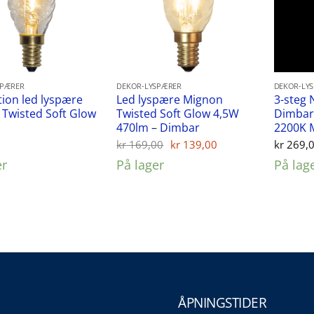
SPÆRER
DEKOR-LYSPÆRER
DEKOR-LY
ion led lyspære
Led lyspære Mignon
3-steg 
Twisted Soft Glow
Twisted Soft Glow 4,5W
Dimbar
470lm – Dimbar
2200K 
Opprinnelig
Nåværende
0
kr
169,00
kr
139,00
kr
269,
pris
pris
er
På lager
På lag
var:
er:
kr 169,00.
kr 139,00.
ÅPNINGSTIDER