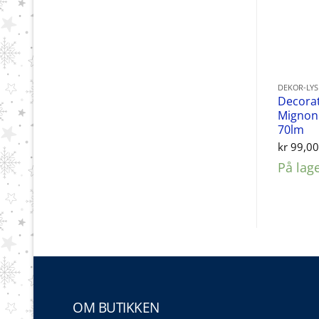
DEKOR-LY
Decorat
Mignon 
70lm
kr
99,0
På lag
OM BUTIKKEN