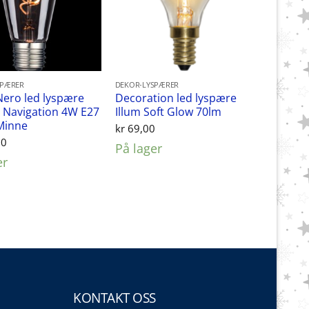
SPÆRER
DEKOR-LYSPÆRER
Nero led lyspære
Decoration led lyspære
 Navigation 4W E27
Illum Soft Glow 70lm
Minne
kr
69,00
00
På lager
er
KONTAKT OSS