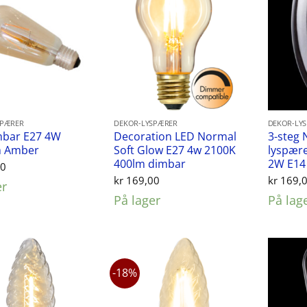
SPÆRER
DEKOR-LYSPÆRER
DEKOR-LY
mbar E27 4W
Decoration LED Normal
3-steg 
 Amber
Soft Glow E27 4w 2100K
lyspær
400lm dimbar
2W E14
00
kr
169,00
kr
169,
er
På lager
På lag
-18%