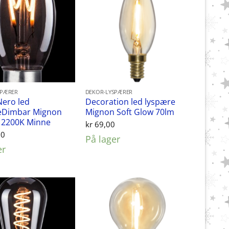
SPÆRER
DEKOR-LYSPÆRER
Nero led
Decoration led lyspære
eDimbar Mignon
Mignon Soft Glow 70lm
 2200K Minne
kr
69,00
00
På lager
er