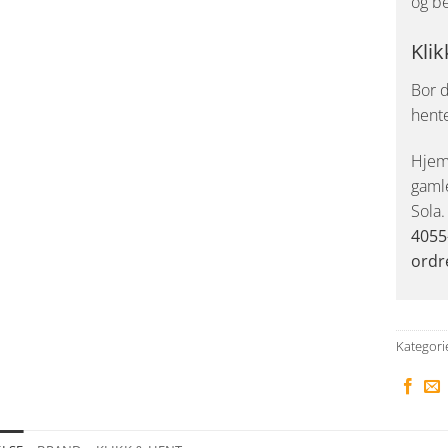
og be
Klik
Bor d
hent
Hjemk
gaml
Sola
4055
ordr
Kategori