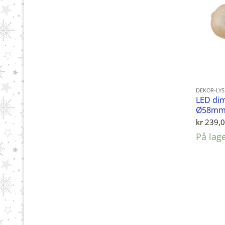
DEKOR-LY
LED di
Ø58mm
kr
239,
På lag