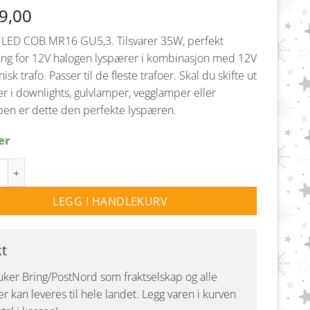
9,00
 LED COB MR16 GU5,3. Tilsvarer 35W, perfekt
ing for 12V halogen lyspærer i kombinasjon med 12V
isk trafo. Passer til de fleste trafoer. Skal du skifte ut
r i downlights, gulvlamper, vegglamper eller
pen er dette den perfekte lyspæren.
er
 MR16 GU5,3 Dimbar 5W 345lm 2700K antall
LEGG I HANDLEKURV
kt
uker Bring/PostNord som fraktselskap og alle
r kan leveres til hele landet. Legg varen i kurven