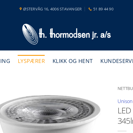
ØSTERVÅG 16, 4006 STAVANGER
51 89 44 90
NING
LYSPÆRER
KLIKK OG HENT
KUNDESERV
NETTBU
Unison
LED
345