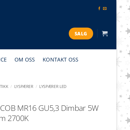
SALG
ICE
OM OSS
KONTAKT OSS
TIKK
/
LYSPÆRER
/
LYSPÆRER LED
 COB MR16 GU5,3 Dimbar 5W
lm 2700K