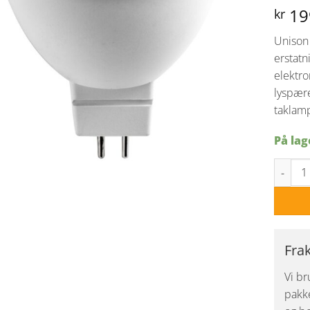
19
kr
Unison
erstatn
elektron
lyspære
taklam
På lag
LED COB
Fra
Vi br
pakke