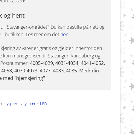
tal i kassen!
k og hent
u i Stavanger-området? Du kan bestille på nett og
e i butikken. Les mer om det
her
.
jøring av varer er gratis og gjelder innenfor den
e kommunegrensen til Stavanger, Randaberg og
. Postnummer:
4005-4029, 4031-4034, 4041-4052,
-4058, 4070-4073, 4077, 4083, 4085. Merk din
e med "hjemkjøring"
er:
Lyspærer
,
Lyspærer LED