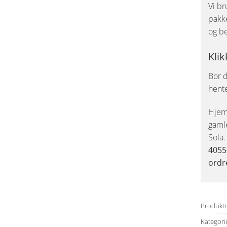
Vi br
pakke
og be
Klik
Bor d
hent
Hjemk
gaml
Sola
4055
ordr
Produkt
Kategori