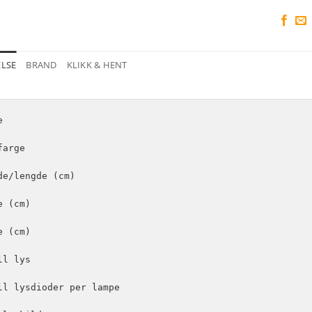
ELSE
BRAND
KLIKK & HENT


arge

de/lengde (cm)

 (cm)

 (cm)

l lys

ll lysdioder per lampe
