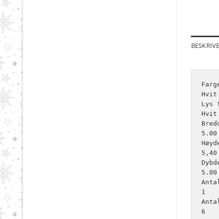
BESKRIV
Farge
Hvit

Lys f
Hvit

Bred
5.00

Høyde
5,40

Dybde
5.00

Antal
1

Anta
6
