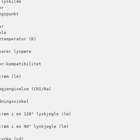
 lyskilde

r

ngspunkt

r

lé

etemperatur (K)

varer lyspære

er-kompatibilitet

trøm (lm)

egjengivelse (CRI/Ra)

dningsvinkel

trøm i en 120° lyskjegle (lm)

trøm i en 90° lyskjegle (lm)

tyrke (cd)
