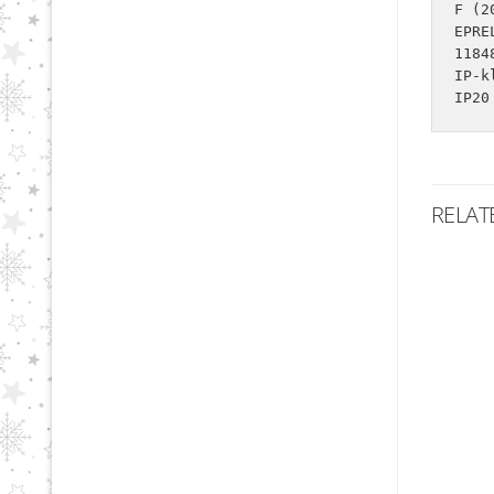
F (2
EPRE
11848
IP-kl
IP20
RELAT