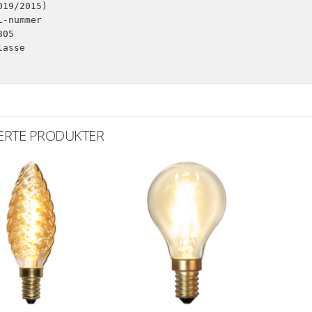
019/2015)

L-nummer

05

asse

ERTE PRODUKTER