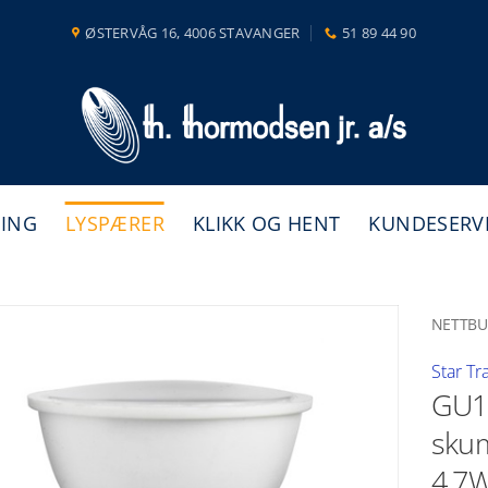
ØSTERVÅG 16, 4006 STAVANGER
51 89 44 90
NING
LYSPÆRER
KLIKK OG HENT
KUNDESERV
NETTBU
Star Tr
GU1
skum
4,7