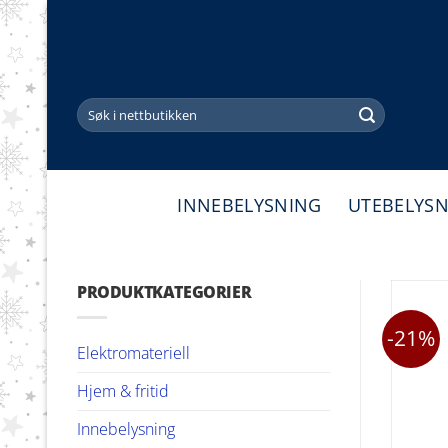
Skip
to
content
Søk
etter:
INNEBELYSNING
UTEBELYS
PRODUKTKATEGORIER
-21%
Elektromateriell
Hjem & fritid
Innebelysning