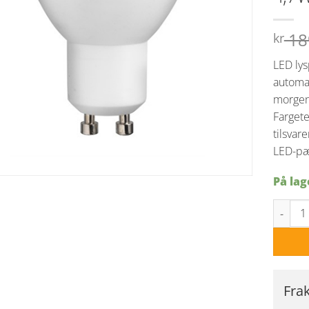
18
kr
LED ly
automa
morgen
Fargete
tilsvar
LED-pær
På lag
GU10 ly
Fra