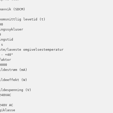
eavvik (SDCM)

nomsnittlig levetid (t)

0

ingssykluser



ingstid

s

ste/laveste omgivelsestemperatur

 - +40°

aktor

000

ildestrøm (mA)

ildeeffekt (W)

ildespenning (V)

40VAC

240V AC

giklasse
