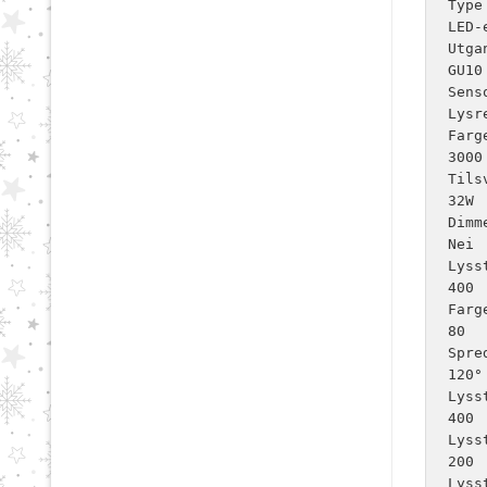
Type
LED-e
Utga
GU10

Senso
Lysre
Farg
3000

Tils
32W

Dimm
Nei

Lyss
400

Farg
80

Spre
120°

Lyss
400

Lyss
200

Lyss