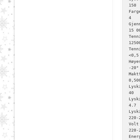
150

Farg
4

Gjen
15 00
Tenn
12500
Tenn
<0,5 
Høye
-20°
Maktf
0,500
Lysk
40

Lysk
4.7

Lysk
220-2
Volt

220-
Ener