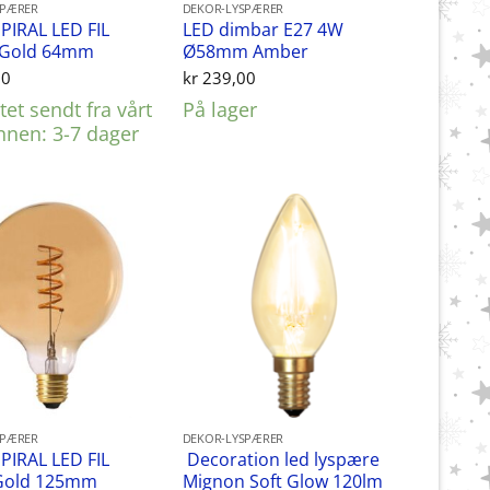
SPÆRER
DEKOR-LYSPÆRER
PIRAL LED FIL
LED dimbar E27 4W
 Gold 64mm
Ø58mm Amber
00
kr
239,00
et sendt fra vårt
På lager
innen: 3-7 dager
SPÆRER
DEKOR-LYSPÆRER
PIRAL LED FIL
Decoration led lyspære
Gold 125mm
Mignon Soft Glow 120lm