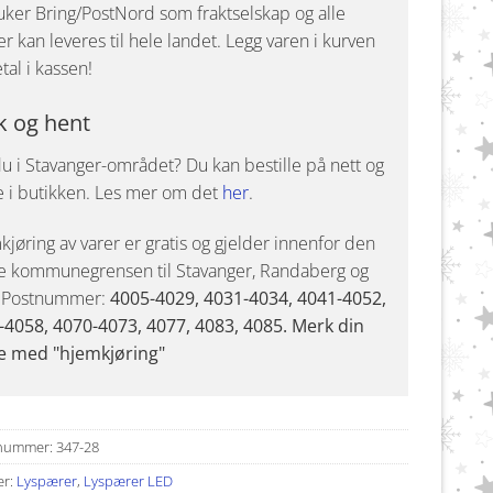
uker Bring/PostNord som fraktselskap og alle
r kan leveres til hele landet. Legg varen i kurven
tal i kassen!
k og hent
u i Stavanger-området? Du kan bestille på nett og
e i butikken. Les mer om det
her
.
jøring av varer er gratis og gjelder innenfor den
e kommunegrensen til Stavanger, Randaberg og
. Postnummer:
4005-4029, 4031-4034, 4041-4052,
-4058, 4070-4073, 4077, 4083, 4085. Merk din
e med "hjemkjøring"
nummer:
347-28
er:
Lyspærer
,
Lyspærer LED