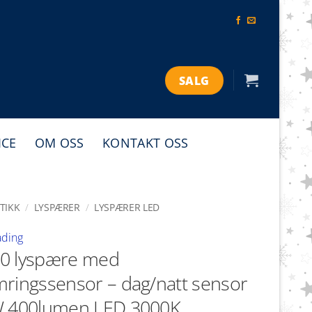
SALG
ICE
OM OSS
KONTAKT OSS
TIKK
/
LYSPÆRER
/
LYSPÆRER LED
ading
0 lyspære med
ringssensor – dag/natt sensor
W 400lumen LED 3000K