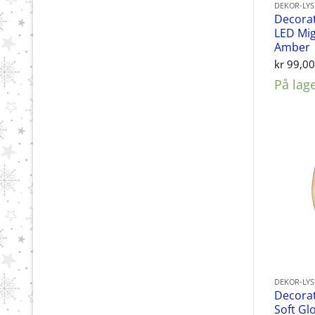
DEKOR-LY
Decorat
LED Mi
Amber
kr
99,0
På lag
DEKOR-LY
Decora
Soft G