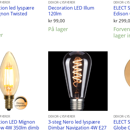
SPÆRER
DEKOR-LYSPÆRER
DEKOR-LY
ion led lyspære
Decoration LED Illum
ELECT S
gnon Twisted
120lm
Edison
kr
99,00
kr
299,
0
På lager
Forvent
er
lager 
SPÆRER
DEKOR-LYSPÆRER
DEKOR-LY
tion LED Mignon
3-steg Nero led lyspære
ELECT S
low 4W 350lm dimb
Dimbar Navigation 4W E27
Globe 