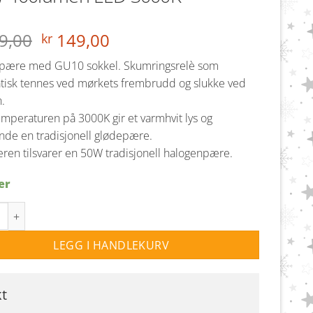
Opprinnelig
Nåværende
9,00
149,00
kr
pris
pris
spære med GU10 sokkel. Skumringsrelè som
var:
er:
tisk tennes ved mørkets frembrudd og slukke ved
kr 189,00.
kr 149,00.
.
mperaturen på 3000K gir et varmhvit lys og
ende en tradisjonell glødepære.
en tilsvarer en 50W tradisjonell halogenpære.
er
spære med skumringssensor - dag/natt sensor 4,7W 400lumen LED
LEGG I HANDLEKURV
kt