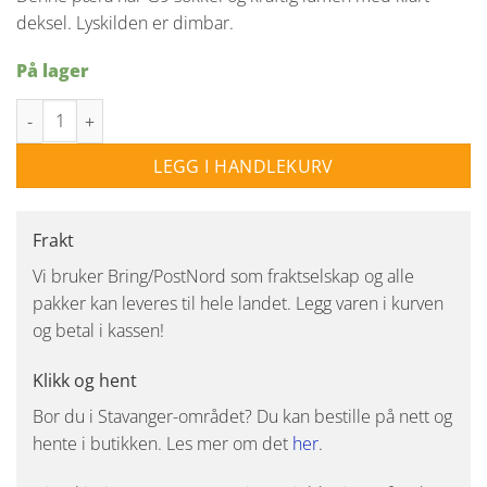
kr 399,00.
kr 299,00.
deksel. Lyskilden er dimbar.
På lager
LED lyspære G9 4,7W 2700K 570LM DIMBAR antall
LEGG I HANDLEKURV
Frakt
Vi bruker Bring/PostNord som fraktselskap og alle
pakker kan leveres til hele landet. Legg varen i kurven
og betal i kassen!
Klikk og hent
Bor du i Stavanger-området? Du kan bestille på nett og
hente i butikken. Les mer om det
her
.