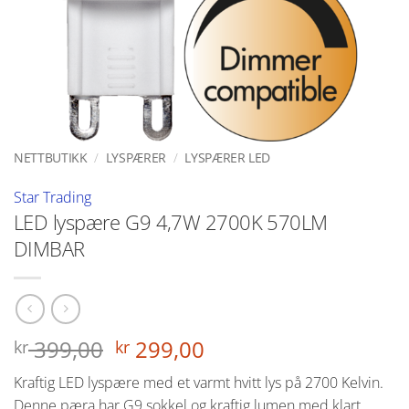
NETTBUTIKK
/
LYSPÆRER
/
LYSPÆRER LED
Star Trading
LED lyspære G9 4,7W 2700K 570LM
DIMBAR
Opprinnelig
Nåværende
399,00
299,00
kr
kr
pris
pris
Kraftig LED lyspære med et varmt hvitt lys på 2700 Kelvin.
var:
er:
Denne pæra har G9 sokkel og kraftig lumen med klart