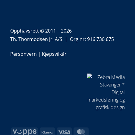
Opphavsrett © 2011 – 2026
Th. Thormodsen jr. A/S | Org nr: 916 730 675
Personvern
|
Kjøpsvilkår
Vipps
Klarna
Visa
MasterCard