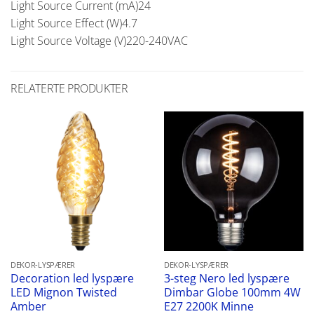
Light Source Current (mA)24
Light Source Effect (W)4.7
Light Source Voltage (V)220-240VAC
RELATERTE PRODUKTER
DEKOR-LYSPÆRER
DEKOR-LYSPÆRER
Decoration led lyspære
3-steg Nero led lyspære
LED Mignon Twisted
Dimbar Globe 100mm 4W
Amber
E27 2200K Minne