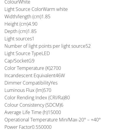
ColourWhite
Light Source ColorWarm white
Width/length (cm)1.85
Height (cm)4.90
Depth (cm)1.85
Light sources1
Number of light points per light source52
Light Source TypeLED
Cap/SocketG9
Color Temperature (K)2700
Incandescent Equivalent46W
Dimmer CompatibilityYes
Luminous Flux (lm)570
Color Rending Index (CRI/Ra)80
Colour Consistency (SDCM)6
Average Life Time (h)15000
Operational Temperature Min/Max-20° – +40°
Power Factor0.550000