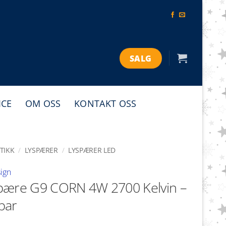
SALG
ICE
OM OSS
KONTAKT OSS
TIKK
/
LYSPÆRER
/
LYSPÆRER LED
ign
pære G9 CORN 4W 2700 Kelvin –
bar