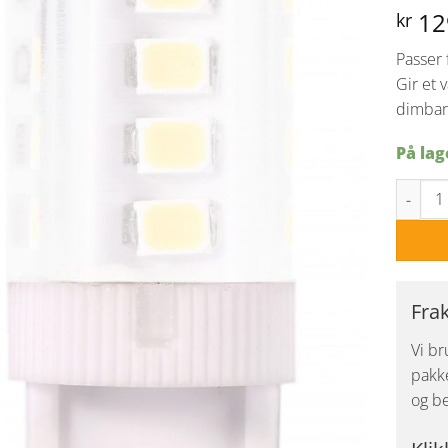
12
kr
Passer 
Gir et 
dimbar
På lag
Ledpære
Fra
Vi br
pakke
og be