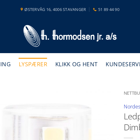
ØSTERVÅG 16, 4006 STAVANGER
51 89 44 90
NING
LYSPÆRER
KLIKK OG HENT
KUNDESERV
NETTBU
Nordes
Led
Dim