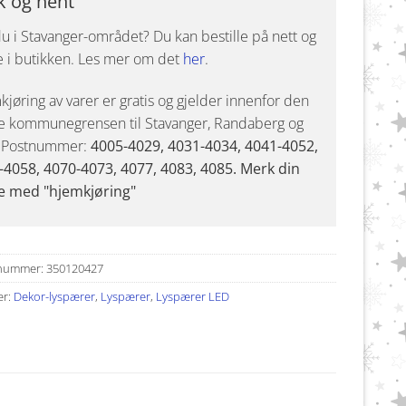
k og hent
u i Stavanger-området? Du kan bestille på nett og
e i butikken. Les mer om det
her
.
jøring av varer er gratis og gjelder innenfor den
e kommunegrensen til Stavanger, Randaberg og
. Postnummer:
4005-4029, 4031-4034, 4041-4052,
-4058, 4070-4073, 4077, 4083, 4085. Merk din
e med "hjemkjøring"
nummer:
350120427
er:
Dekor-lyspærer
,
Lyspærer
,
Lyspærer LED