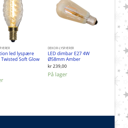
SPÆRER
DEKOR-LYSPÆRER
ion led lyspære
LED dimbar E27 4W
Twisted Soft Glow
Ø58mm Amber
kr
239,00
0
På lager
er