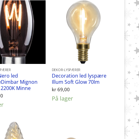
SPÆRER
DEKOR-LYSPÆRER
Nero led
Decoration led lyspære
eDimbar Mignon
Illum Soft Glow 70lm
 2200K Minne
kr
69,00
00
På lager
er