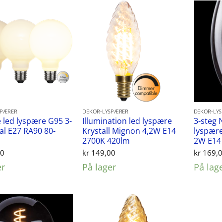
SPÆRER
DEKOR-LYSPÆRER
DEKOR-LY
led lyspære G95 3-
Illumination led lyspære
3-steg 
al E27 RA90 80-
Krystall Mignon 4,2W E14
lyspær
2700K 420lm
2W E14
00
kr
149,00
kr
169,
er
På lager
På lag