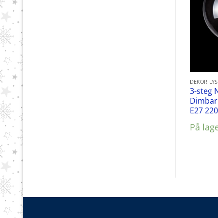
DEKOR-LY
3-steg 
Dimbar
E27 22
På lag