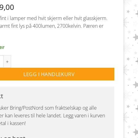
9,00
fint i lamper med hvit skjerm eller hvit glasskjerm.
varmt fint lys på 400lumen, 2700kelvin. Pæren er
er
 G9 CORN 4W 2700 Kelvin - Dimbar antall
LEGG I HANDLEKURV
kt
uker Bring/PostNord som fraktselskap og alle
r kan leveres til hele landet. Legg varen i kurven
tal i kassen!