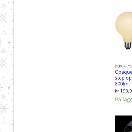
DEKOR-LY
Opaque 
step op
800lm
kr
199,
På lag