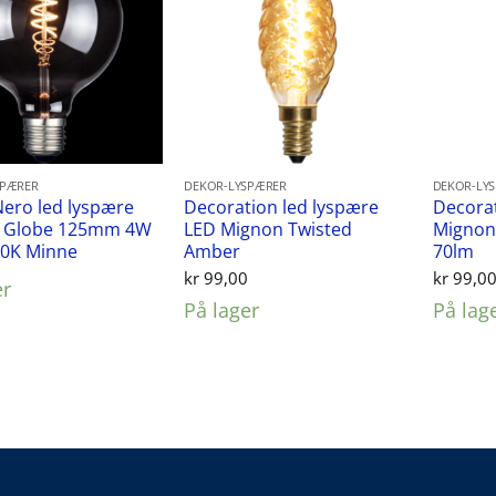
SPÆRER
DEKOR-LYSPÆRER
DEKOR-LY
Nero led lyspære
Decoration led lyspære
Decorat
 Globe 125mm 4W
LED Mignon Twisted
Mignon 
00K Minne
Amber
70lm
kr
99,00
kr
99,0
er
På lager
På lag