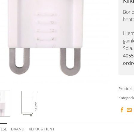
Klik
Bor d
hent
Hjemk
gaml
Sola
4055
ordr
Produkt
Kategori
ELSE
BRAND
KLIKK & HENT