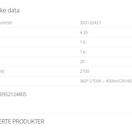
ke data
nummer
350120427
4.35
1.6
1.6
20
(K)
2700
360º 2700K – 400lm/CRI>80
70952124805
ERTE PRODUKTER