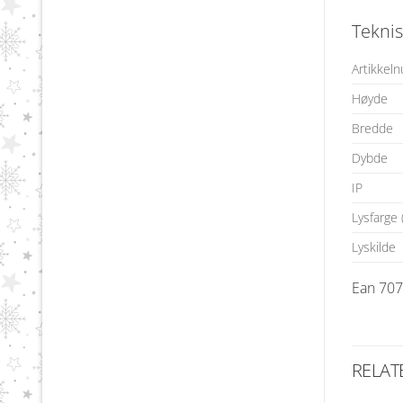
Teknis
Artikkel
Høyde
Bredde
Dybde
IP
Lysfarge 
Lyskilde
Ean 70
RELAT