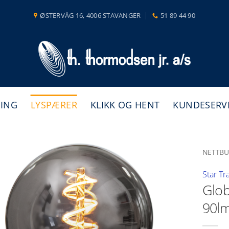
ØSTERVÅG 16, 4006 STAVANGER
51 89 44 90
NING
LYSPÆRER
KLIKK OG HENT
KUNDESERV
NETTBU
Star Tr
Glob
90l