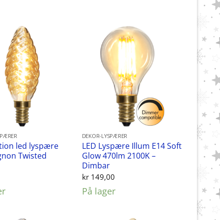
SPÆRER
DEKOR-LYSPÆRER
ion led lyspære
LED Lyspære Illum E14 Soft
gnon Twisted
Glow 470lm 2100K –
Dimbar
0
kr
149,00
er
På lager