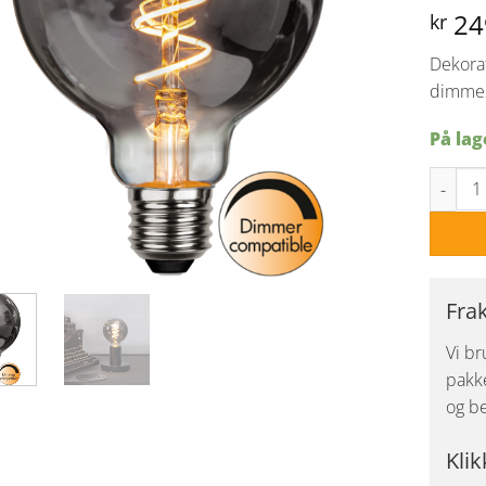
24
kr
Dekora
dimme
På lag
Globe L
Fra
Vi br
pakke
og be
Klik