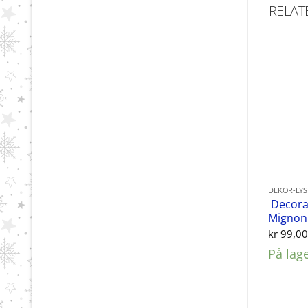
RELAT
DEKOR-LY
Decorat
Mignon
kr
99,0
På lag