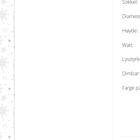
Sokkel
Diamet
Høyde
Watt
Lysstyr
Dimbar
Farge på