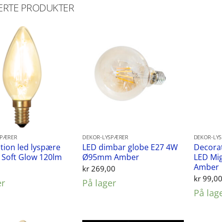
ERTE PRODUKTER
SPÆRER
DEKOR-LYSPÆRER
DEKOR-LY
ion led lyspære
LED dimbar globe E27 4W
Decorat
 Soft Glow 120lm
Ø95mm Amber
LED Mi
Amber
0
kr
269,00
kr
99,0
er
På lager
På lag