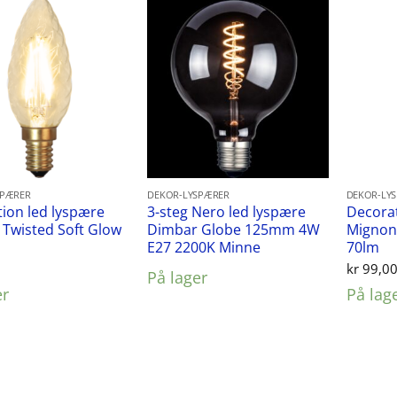
SPÆRER
DEKOR-LYSPÆRER
DEKOR-LY
ion led lyspære
3-steg Nero led lyspære
Decorat
Twisted Soft Glow
Dimbar Globe 125mm 4W
Mignon 
E27 2200K Minne
70lm
0
kr
99,0
På lager
er
På lag