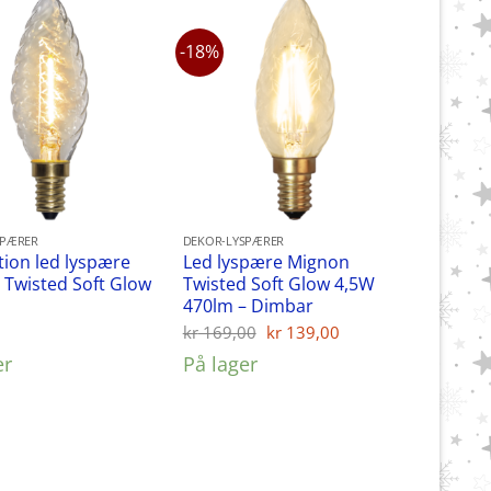
-18%
SPÆRER
DEKOR-LYSPÆRER
ion led lyspære
Led lyspære Mignon
Twisted Soft Glow
Twisted Soft Glow 4,5W
470lm – Dimbar
Opprinnelig
Nåværende
0
kr
169,00
kr
139,00
pris
pris
er
På lager
var:
er:
kr 169,00.
kr 139,00.