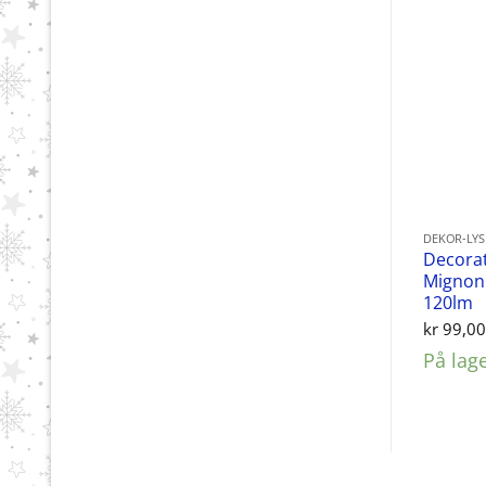
DEKOR-LY
Decorat
Mignon 
120lm
kr
99,0
På lag