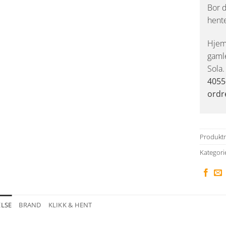
Bor d
hent
Hjemk
gaml
Sola
4055
ordr
Produkt
Kategori
ELSE
BRAND
KLIKK & HENT