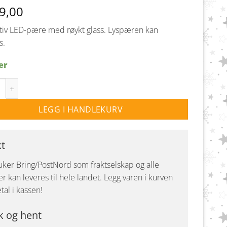
9,00
tiv LED-pære med røykt glass. Lyspæren kan
s.
er
ED spiral smoke E27 4W 90lm 95mm antall
LEGG I HANDLEKURV
kt
uker Bring/PostNord som fraktselskap og alle
r kan leveres til hele landet. Legg varen i kurven
tal i kassen!
k og hent