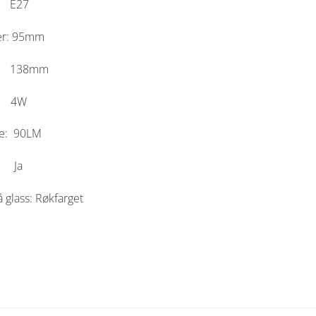
: E27
er: 95mm
: 138mm
: 4W
ke: 90LM
: Ja
 glass: Røkfarget