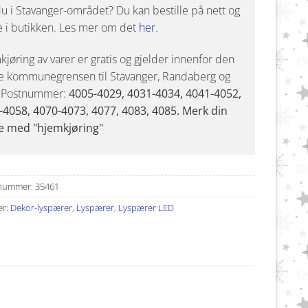
u i Stavanger-området? Du kan bestille på nett og
e i butikken. Les mer om det
her
.
jøring av varer er gratis og gjelder innenfor den
e kommunegrensen til Stavanger, Randaberg og
. Postnummer:
4005-4029, 4031-4034, 4041-4052,
-4058, 4070-4073, 4077, 4083, 4085. Merk din
e med "hjemkjøring"
nummer:
35461
er:
Dekor-lyspærer
,
Lyspærer
,
Lyspærer LED