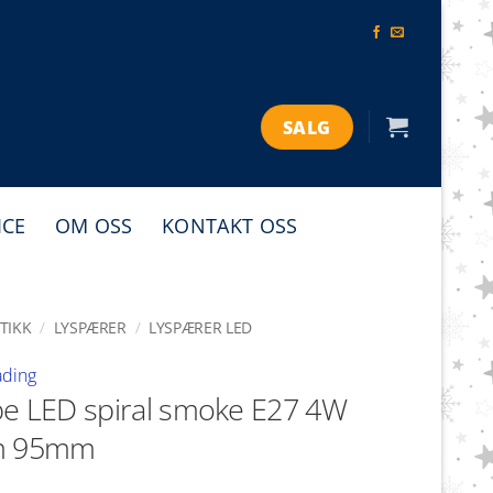
SALG
ICE
OM OSS
KONTAKT OSS
TIKK
/
LYSPÆRER
/
LYSPÆRER LED
ading
e LED spiral smoke E27 4W
m 95mm