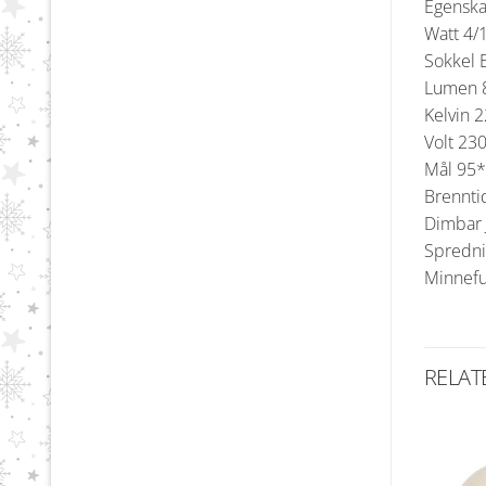
Egensk
Watt 4/1
Sokkel 
Lumen 
Kelvin 
Volt 23
Mål 95
Brennti
Dimbar 
Spredni
Minnefu
RELAT