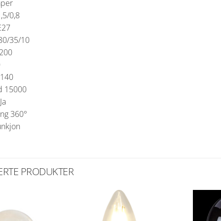
aper
,5/0,8
E27
80/35/10
2200
0
*140
d 15000
Ja
ng 360°
nkjon
ERTE PRODUKTER