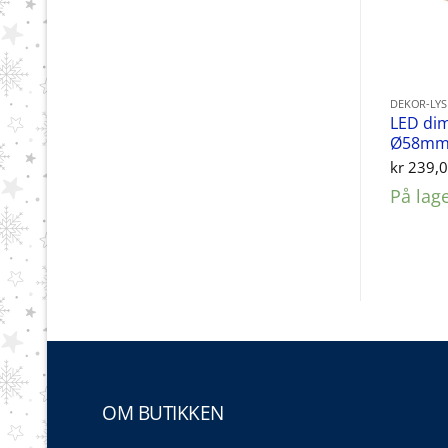
DEKOR-LY
LED di
Ø58mm
kr
239,
På lag
OM BUTIKKEN