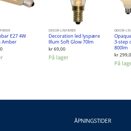
SPÆRER
DEKOR-LYSPÆRER
DEKOR-LY
mbar E27 4W
Decoration led lyspære
Opaque
 Amber
Illum Soft Glow 70lm
3-step 
800lm
00
kr
69,00
kr
299,
er
På lager
På lag
ÅPNINGSTIDER