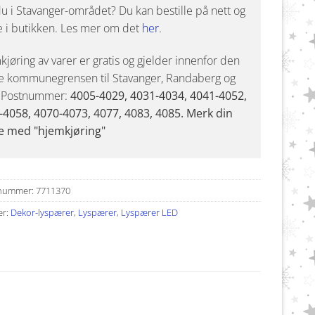
u i Stavanger-området? Du kan bestille på nett og
e i butikken. Les mer om det
her
.
jøring av varer er gratis og gjelder innenfor den
e kommunegrensen til Stavanger, Randaberg og
. Postnummer:
4005-4029, 4031-4034, 4041-4052,
-4058, 4070-4073, 4077, 4083, 4085. Merk din
e med "hjemkjøring"
nummer:
7711370
er:
Dekor-lyspærer
,
Lyspærer
,
Lyspærer LED