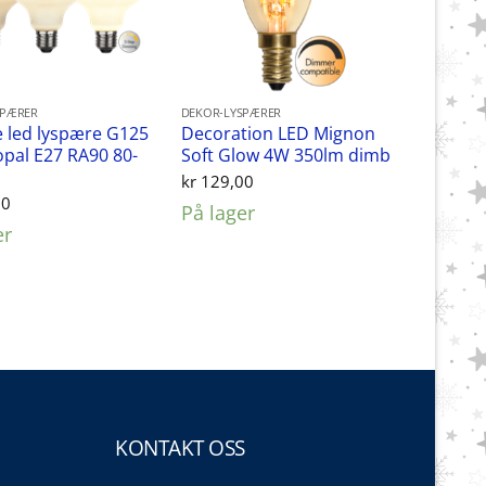
SPÆRER
DEKOR-LYSPÆRER
 led lyspære G125
Decoration LED Mignon
opal E27 RA90 80-
Soft Glow 4W 350lm dimb
kr
129,00
00
På lager
er
KONTAKT OSS