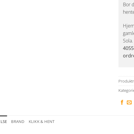
Bor d
hent
Hjemk
gaml
Sola
4055
ordr
Produkt
Kategori
ELSE
BRAND
KLIKK & HENT