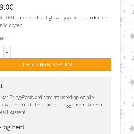
9,00
tiv LED-pære med sort glass. Lyspæren kan dimmes
lig bryter.
er
Nero led lyspære Dimbar Globe 100mm 4W E27 2200K Minne antall
LEGG I HANDLEKURV
kt
uker Bring/PostNord som fraktselskap og alle
r kan leveres til hele landet. Legg varen i kurven
tal i kassen!
k og hent