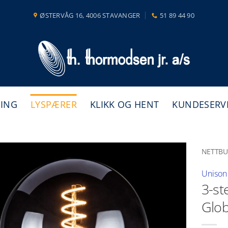
ØSTERVÅG 16, 4006 STAVANGER
51 89 44 90
NING
LYSPÆRER
KLIKK OG HENT
KUNDESERV
NETTBU
Unison
3-st
Glo