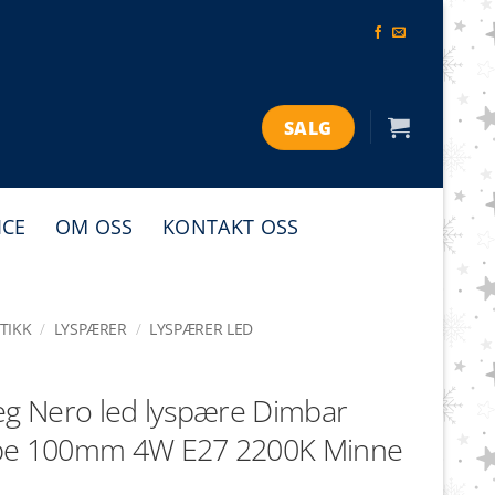
SALG
ICE
OM OSS
KONTAKT OSS
TIKK
/
LYSPÆRER
/
LYSPÆRER LED
eg Nero led lyspære Dimbar
be 100mm 4W E27 2200K Minne