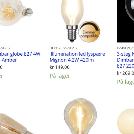
SPÆRER
DEKOR-LYSPÆRER
LYSPÆRER
mbar globe E27 4W
Illumination led lyspære
3-steg 
 Amber
Mignon 4,2W 420lm
Dimbar
E27 22
00
kr
149,00
kr
269,
er
På lager
På lag