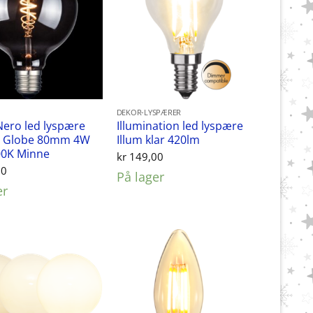
DEKOR-LYSPÆRER
Nero led lyspære
Illumination led lyspære
 Globe 80mm 4W
Illum klar 420lm
00K Minne
kr
149,00
00
På lager
er