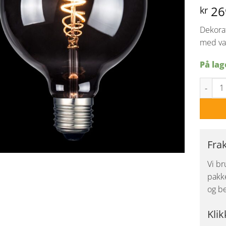
26
kr
Dekora
med van
På lag
3-steg 
Fra
Vi br
pakke
og be
Klik