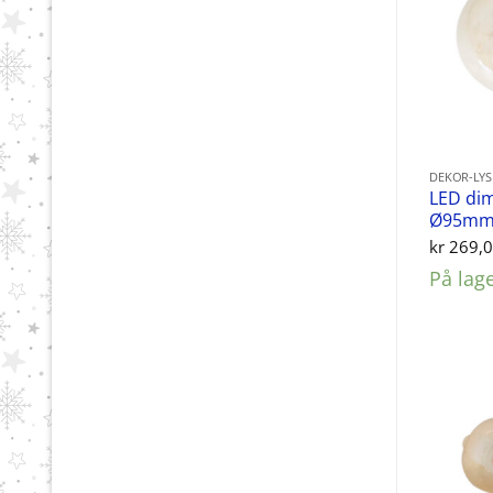
DEKOR-LY
LED di
Ø95mm
kr
269,
På lag