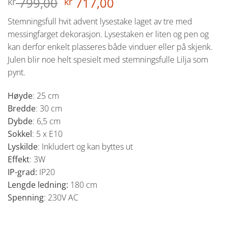
Opprinnelig
Nåværende
799,00
717,00
kr
kr
pris
pris
Stemningsfull hvit advent lysestake laget av tre med
var:
er:
messingfarget dekorasjon. Lysestaken er liten og pen og
kr 799,00.
kr 717,00.
kan derfor enkelt plasseres både vinduer eller på skjenk.
Julen blir noe helt spesielt med stemningsfulle Lilja som
pynt.
Høyde
: 25 cm
Bredde
: 30 cm
Dybde
: 6,5 cm
Sokkel
: 5 x E10
Lyskilde
: Inkludert og kan byttes ut
Effekt
: 3W
IP-grad:
IP20
Lengde ledning:
180 cm
Spenning
: 230V AC