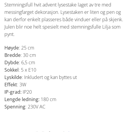
Stemningsfull hvit advent lysestake laget av tre med
messingfarget dekorasjon. Lysestaken er liten og pen og
kan derfor enkelt plasseres både vinduer eller på skjenk.
Julen blir noe helt spesielt med stemningsfulle Lilja som
pynt.
Høyde
: 25 cm
Bredde
: 30 cm
Dybde
: 6,5 cm
Sokkel
: 5 x E10
Lyskilde
: Inkludert og kan byttes ut
Effekt
: 3W
IP-grad:
IP20
Lengde ledning:
180 cm
Spenning
: 230V AC