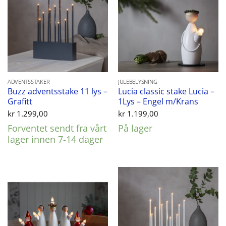
ADVENTSSTAKER
JULEBELYSNING
Buzz adventsstake 11 lys –
Lucia classic stake Lucia –
Grafitt
1Lys – Engel m/Krans
kr
1.299,00
kr
1.199,00
Forventet sendt fra vårt
På lager
lager innen 7-14 dager