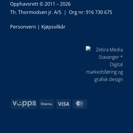
Opphavsrett © 2011 – 2026
Th. Thormodsen jr. A/S | Org nr: 916 730 675
Personvern
|
Kjøpsvilkår
Vipps
Klarna
Visa
MasterCard