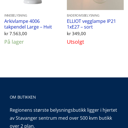
INNEBELYSNING
BADEROMSBELYSNING
Arkivlampe 4006
ELLIOT vegglampe IP21
takpendel Large – Hvit
1xE27 – sort
kr
7.563,00
kr
349,00
På lager
Utsolgt
OM BUTIKKEN
Regionens største belysningsbutikk ligger i hjertet
av Stavanger sentrum med over 500 kvm butikk
over 2 plan.