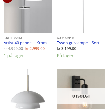
INNEBELYSNING
GULVLAMPER
Artist 40 pendel – Krom
Tyson gulvlampe – Sort
Opprinnelig
Nåværende
kr
4.999,00
kr
2.999,00
kr
3.199,00
pris
pris
1 på lager
På lager
var:
er:
kr 4.999,00.
kr 2.999,00.
UTSOLGT