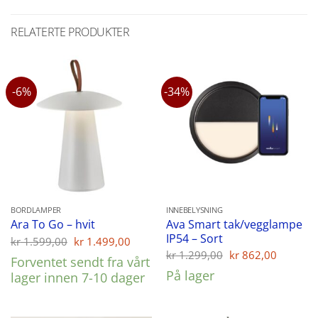
RELATERTE PRODUKTER
-6%
-34%
BORDLAMPER
INNEBELYSNING
Ava Smart tak/vegglampe
Ara To Go – hvit
IP54 – Sort
Opprinnelig
Nåværende
kr
1.599,00
kr
1.499,00
pris
pris
Opprinnelig
Nåvær
kr
1.299,00
kr
862,00
Forventet sendt fra vårt
var:
er:
pris
pris
På lager
kr 1.599,00.
kr 1.499,00.
lager innen 7-10 dager
var:
er:
kr 1.299,00.
kr 862,