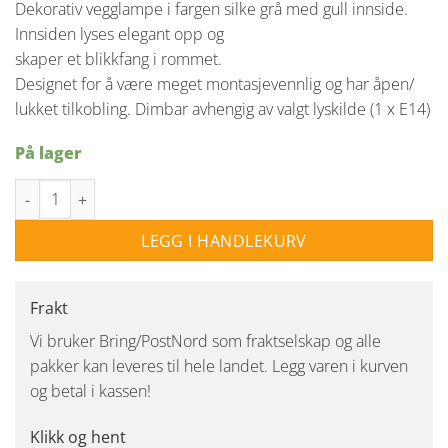
Dekorativ vegglampe i fargen silke grå med gull innside.
var:
er:
Innsiden lyses elegant opp og
kr 799,00.
kr 749,00.
skaper et blikkfang i rommet.
Designet for å være meget montasjevennlig og har åpen/
lukket tilkobling. Dimbar avhengig av valgt lyskilde (1 x E14)
På lager
Shade X vegglampe E14 - Silke Grå/Gull antall
LEGG I HANDLEKURV
Frakt
Vi bruker Bring/PostNord som fraktselskap og alle
pakker kan leveres til hele landet. Legg varen i kurven
og betal i kassen!
Klikk og hent