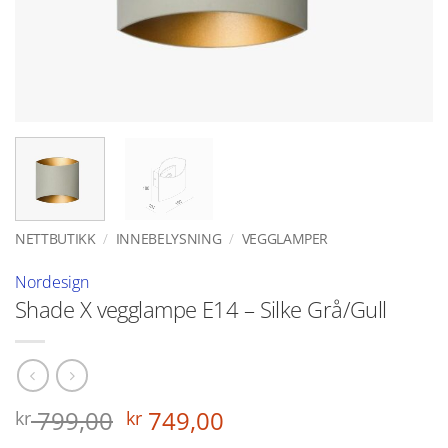
NETTBUTIKK
/
INNEBELYSNING
/
VEGGLAMPER
Nordesign
Shade X vegglampe E14 – Silke Grå/Gull
Opprinnelig
Nåværende
799,00
749,00
kr
kr
pris
pris