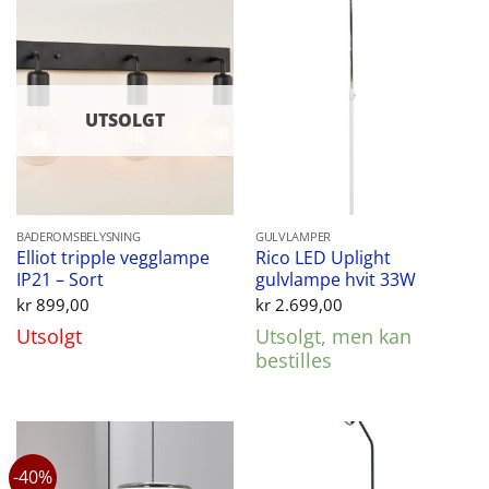
UTSOLGT
BADEROMSBELYSNING
GULVLAMPER
Elliot tripple vegglampe
Rico LED Uplight
IP21 – Sort
gulvlampe hvit 33W
kr
899,00
kr
2.699,00
Utsolgt
Utsolgt, men kan
bestilles
-40%