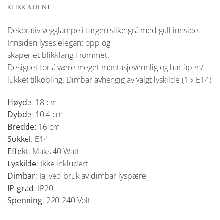
KLIKK & HENT
Dekorativ vegglampe i fargen silke grå med gull innside.
Innsiden lyses elegant opp og
skaper et blikkfang i rommet.
Designet for å være meget montasjevennlig og har åpen/
lukket tilkobling. Dimbar avhengig av valgt lyskilde (1 x E14)
Høyde
: 18 cm
Dybde
: 10,4 cm
Bredde:
16 cm
Sokkel
: E14
Effekt
: Maks 40 Watt
Lyskilde
: Ikke inkludert
Dimbar
: Ja, ved bruk av dimbar lyspære
IP-grad
: IP20
Spenning
: 220-240 Volt