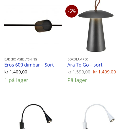
-6%
BADEROMSBELYSNING
BORDLAMPER
Eros 600 dimbar – Sort
Ara To Go – sort
Opprinnelig
Nåvæ
kr
1.400,00
kr
1.599,00
kr
1.499,00
pris
pris
1 på lager
På lager
var:
er:
kr 1.599,00.
kr 1.