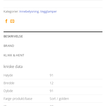
Kategorier:
Innebelysning
,
Vegglamper
BESKRIVELSE
BRAND
KLIKK & HENT
kniske data
Høyde
91
Bredde
12
Dybde
91
Farge produkt/base
Sort / golden