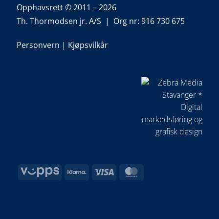
Opphavsrett © 2011 – 2026
Th. Thormodsen jr. A/S | Org nr: 916 730 675
Personvern
|
Kjøpsvilkår
Vipps
Klarna
Visa
MasterCard