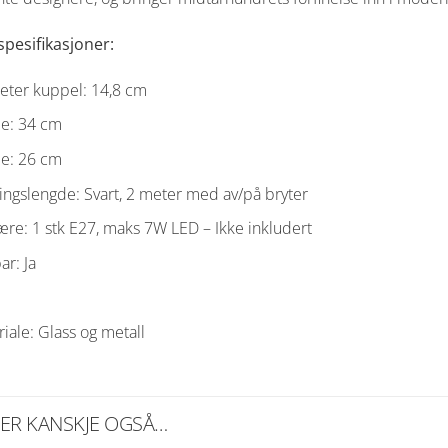
spesifikasjoner:
eter kuppel: 14,8 cm
e: 34 cm
e: 26 cm
ngslengde: Svart, 2 meter med av/på bryter
re: 1 stk E27, maks 7W LED – Ikke inkludert
r: Ja
iale: Glass og metall
KER KANSKJE OGSÅ…