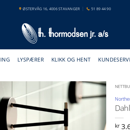
ØSTERVÅG 16, 4006 STAVANGER
51 89 44 90
NING
LYSPÆRER
KLIKK OG HENT
KUNDESERV
NETTBU
Northe
Dahl
3.
kr