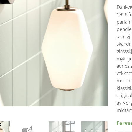
Dahl-ve
1956 f
parlame
pendle
som gj
skandin
glasssk
mykt, j
atmosfæ
vakkert 
med mes
klassis
origina
av Norg
midtårh
Forven