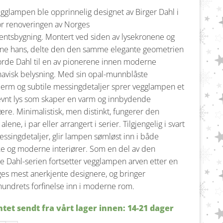
gglampen ble opprinnelig designet av Birger Dahl i
or renoveringen av Norges
ntsbygning. Montert ved siden av lysekronene og
ne hans, delte den den samme elegante geometrien
orde Dahl til en av pionerene innen moderne
avisk belysning. Med sin opal-munnblåste
jerm og subtile messingdetaljer sprer vegglampen et
evnt lys som skaper en varm og innbydende
re. Minimalistisk, men distinkt, fungerer den
alene, i par eller arrangert i serier. Tilgjengelig i svart
singdetaljer, glir lampen sømløst inn i både
ke og moderne interiører. Som en del av den
le Dahl-serien fortsetter vegglampen arven etter en
es mest anerkjente designere, og bringer
undrets forfinelse inn i moderne rom.
tet sendt fra vårt lager innen: 14-21 dager