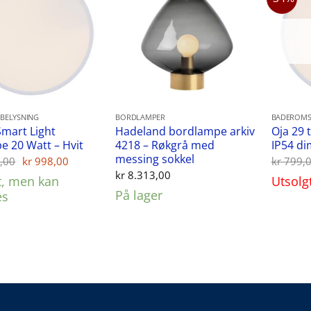
BELYSNING
BORDLAMPER
BADEROMS
Smart Light
Hadeland bordlampe arkiv
Oja 29 
e 20 Watt – Hvit
4218 – Røkgrå med
IP54 di
messing sokkel
Opprinnelig
Nåværende
,00
kr
998,00
kr
799,
pris
pris
kr
8.313,00
t, men kan
Utsolg
var:
er:
kr 1.249,00.
kr 998,00.
På lager
es