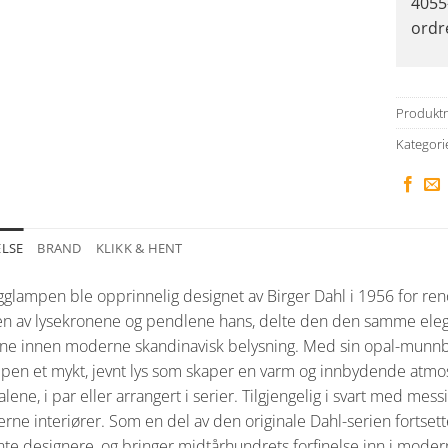
4055
ordr
Produkt
Kategori
ELSE
BRAND
KLIKK & HENT
gglampen ble opprinnelig designet av Birger Dahl i 1956 for r
en av lysekronene og pendlene hans, delte den den samme elega
ne innen moderne skandinavisk belysning. Med sin opal-munnblå
pen et mykt, jevnt lys som skaper en varm og innbydende atmosf
alene, i par eller arrangert i serier. Tilgjengelig i svart med mes
rne interiører. Som en del av den originale Dahl-serien fortse
nte designere, og bringer midtårhundrets forfinelse inn i mode