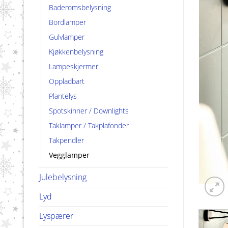
Baderomsbelysning
Bordlamper
Gulvlamper
Kjøkkenbelysning
Lampeskjermer
Oppladbart
Plantelys
Spotskinner / Downlights
Taklamper / Takplafonder
Takpendler
Vegglamper
Julebelysning
Lyd
Lyspærer