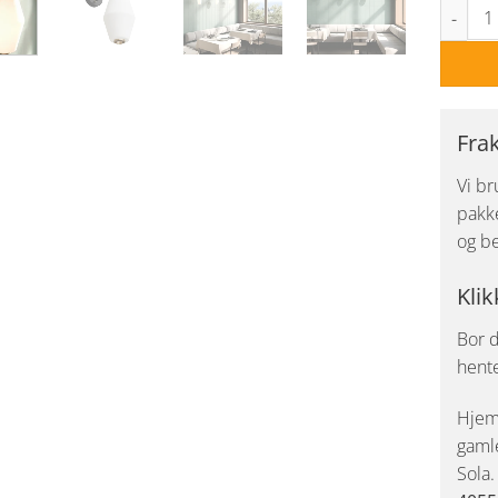
Dahl ve
Fra
Vi br
pakke
og be
Klik
Bor d
hent
Hjemk
gaml
Sola