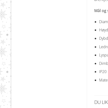
Mål og 
Diam
Høyd
Dybd
Ledni
Lyspæ
Dimba
IP20
Mater
DU LI