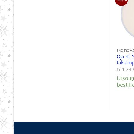
BADEROMS
Oja 42 
taklamp
kr
1.249
Utsolg
bestill