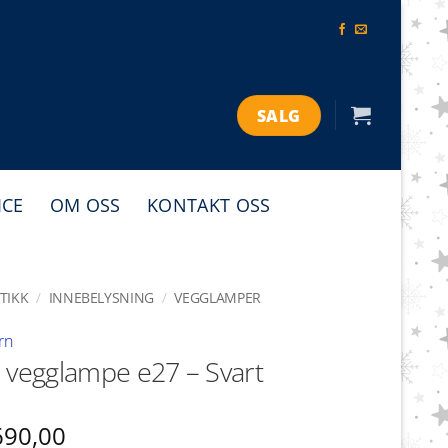
SALG
ICE
OM OSS
KONTAKT OSS
TIKK
/
INNEBELYSNING
/
VEGGLAMPER
rn
 vegglampe e27 – Svart
690,00