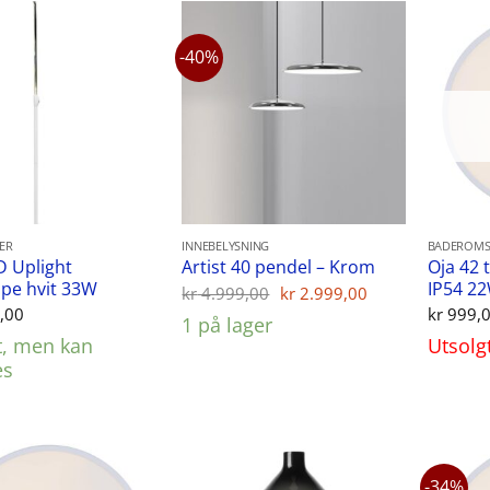
-40%
ER
INNEBELYSNING
BADEROMS
D Uplight
Oja 42 
Artist 40 pendel – Krom
pe hvit 33W
IP54 2
Opprinnelig
Nåværende
kr
4.999,00
kr
2.999,00
pris
pris
,00
kr
999,
1 på lager
var:
er:
t, men kan
Utsolg
kr 4.999,00.
kr 2.999,00.
es
-34%