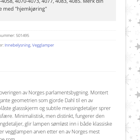
-4058, 4070-4073, 4077, 4083, 4085. Merk din
e med "hjemkjøring"
nummer:
501495
er:
Innebelysning
,
Vegglamper
enoveringen av Norges parlamentsbygning. Montert
nte geometrien som gjorde Dahl til en av
ste glassskjerm og subtile messingdetaljer sprer
ære. Minimalistisk, men distinkt, fungerer den
singdetaljer, glir lampen sømløst inn i både klassiske
tter vegglampen arven etter en av Norges mest
rne rom.