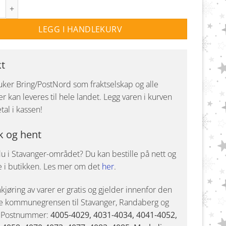
gglampe e27 - Svart antall
LEGG I HANDLEKURV
kt
uker Bring/PostNord som fraktselskap og alle
r kan leveres til hele landet. Legg varen i kurven
tal i kassen!
k og hent
u i Stavanger-området? Du kan bestille på nett og
e i butikken. Les mer om det
her
.
jøring av varer er gratis og gjelder innenfor den
e kommunegrensen til Stavanger, Randaberg og
. Postnummer:
4005-4029, 4031-4034, 4041-4052,