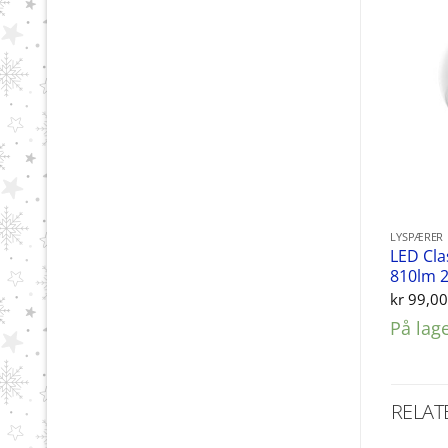
LYSPÆRER
LED Cla
810lm 
kr
99,0
På lag
RELAT