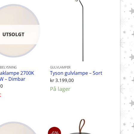
UTSOLGT
BELYSNING
GULVLAMPER
taklampe 2700K
Tyson gulvlampe – Sort
2W – Dimbar
kr
3.199,00
00
På lager
t
-6%