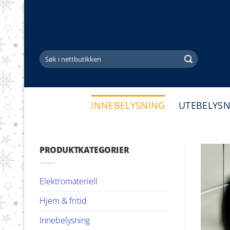
Skip
to
content
Søk
etter:
INNEBELYSNING
UTEBELYS
PRODUKTKATEGORIER
Elektromateriell
Hjem & fritid
Innebelysning