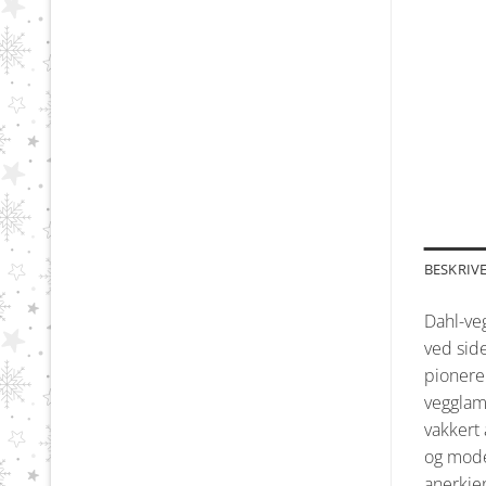
BESKRIV
Dahl-ve
ved sid
pionere
vegglam
vakkert 
og mode
anerkje