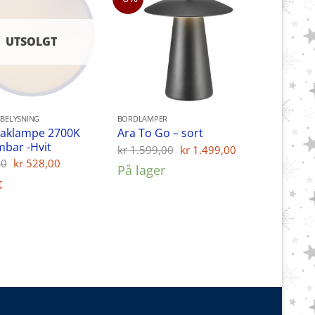
UTSOLGT
BELYSNING
BORDLAMPER
taklampe 2700K
Ara To Go – sort
mbar -Hvit
Opprinnelig
Nåværende
kr
1.599,00
kr
1.499,00
pris
pris
Opprinnelig
Nåværende
00
kr
528,00
På lager
var:
er:
pris
pris
t
kr 1.599,00.
kr 1.499,00.
var:
er:
kr 799,00.
kr 528,00.