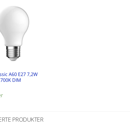
ssic A60 E27 7,2W
2700K DIM
0
er
ERTE PRODUKTER