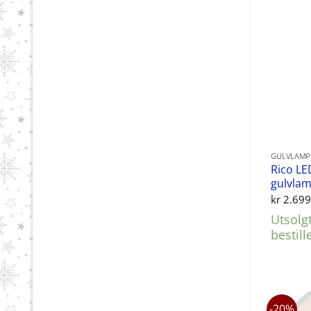
GULVLAMP
Rico LE
gulvlam
kr
2.699
Utsolg
bestill
-20%