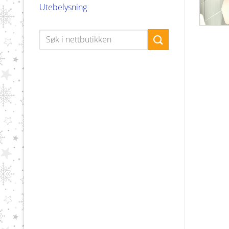
Utebelysning
Søk
etter: