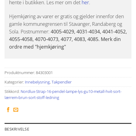
hente i butikken. Les mer om det
her
.
Hjemkjøring av varer er gratis og gjelder innenfor den
gamle kommunegrensen til Stavanger, Randaberg og
Sola. Postnummer:
4005-4029, 4031-4034, 4041-4052,
4055-4058, 4070-4073, 4077, 4083, 4085. Merk din
ordre med "hjemkjøring"
Produktnummer:
84303001
Kategorier:
Innebelysning
,
Takpendler
Stikkord:
Nordlux-Strap-16-pendel-lampe-lys-gu10-metall-hvit-sort-
lærrem-brun-sort-stoff-ledning
BESKRIVELSE