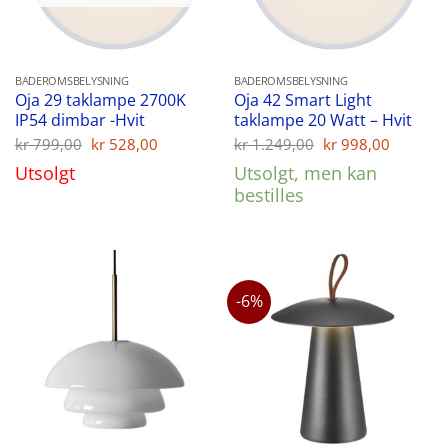
BADEROMSBELYSNING
BADEROMSBELYSNING
Oja 29 taklampe 2700K
Oja 42 Smart Light
IP54 dimbar -Hvit
taklampe 20 Watt – Hvit
Opprinnelig
Nåværende
Opprinnelig
Nåvær
kr
799,00
kr
528,00
kr
1.249,00
kr
998,00
pris
pris
pris
pris
Utsolgt
Utsolgt, men kan
var:
er:
var:
er:
kr 799,00.
kr 528,00.
kr 1.249,00.
kr 998,
bestilles
-6%