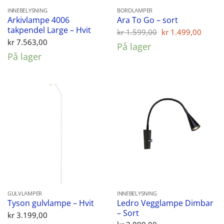
INNEBELYSNING
BORDLAMPER
Arkivlampe 4006
Ara To Go – sort
takpendel Large – Hvit
Opprinnelig
Nåvæ
kr
1.599,00
kr
1.499,00
pris
pris
kr
7.563,00
På lager
var:
er:
På lager
kr 1.599,00.
kr 1.
GULVLAMPER
INNEBELYSNING
Ledro Vegglampe Dimbar
Tyson gulvlampe – Hvit
– Sort
kr
3.199,00