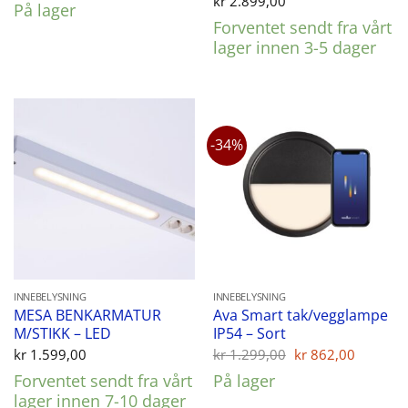
kr
2.899,00
På lager
Forventet sendt fra vårt
lager innen 3-5 dager
-34%
INNEBELYSNING
INNEBELYSNING
MESA BENKARMATUR
Ava Smart tak/vegglampe
M/STIKK – LED
IP54 – Sort
Opprinnelig
Nåvær
kr
1.599,00
kr
1.299,00
kr
862,00
pris
pris
Forventet sendt fra vårt
På lager
var:
er:
kr 1.299,00.
kr 862,
lager innen 7-10 dager