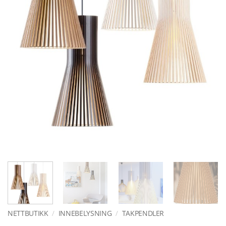
NETTBUTIKK
/
INNEBELYSNING
/
TAKPENDLER