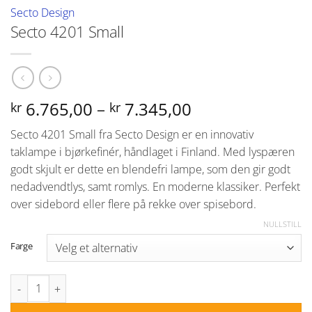
Secto Design
Secto 4201 Small
Prisområde:
6.765,00
–
7.345,00
kr
kr
kr 6.765,00
Secto 4201 Small fra Secto Design er en innovativ
til
taklampe i bjørkefinér, håndlaget i Finland. Med lyspæren
kr 7.345,00
godt skjult er dette en blendefri lampe, som den gir godt
nedadvendtlys, samt romlys. En moderne klassiker. Perfekt
over sidebord eller flere på rekke over spisebord.
NULLSTILL
Farge
Secto 4201 Small antall