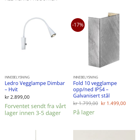
-17%
INNEBELYSNING
INNEBELYSNING
Ledro Vegglampe Dimbar
Fold 10 vegglampe
– Hvit
opp/ned IP54 –
Galvanisert stål
kr
2.899,00
Opprinnelig
Nåvæ
kr
1.799,00
kr
1.499,00
Forventet sendt fra vårt
pris
pris
På lager
lager innen 3-5 dager
var:
er:
kr 1.799,00.
kr 1.