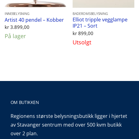
INNEBELYSNING
BADEROMSBELYSNING
Elliot tripple vegglampe
Artist 40 pendel – Kobber
IP21 – Sort
kr
3.899,00
kr
899,00
På lager
Utsolgt
OM BUTIKKEN
Regionens største belysningsbutikk ligger i hjertet
av Stavanger sentrum med over 500 kvm butikk
over 2 plan.