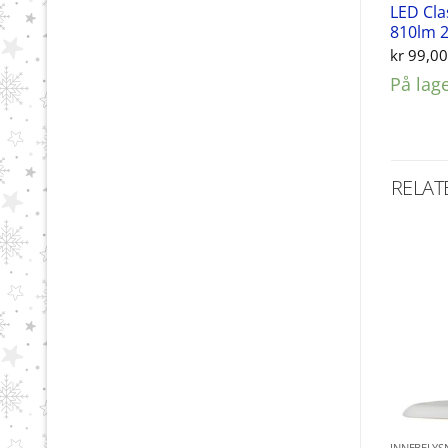
LED Cla
810lm 
kr
99,0
På lag
RELAT