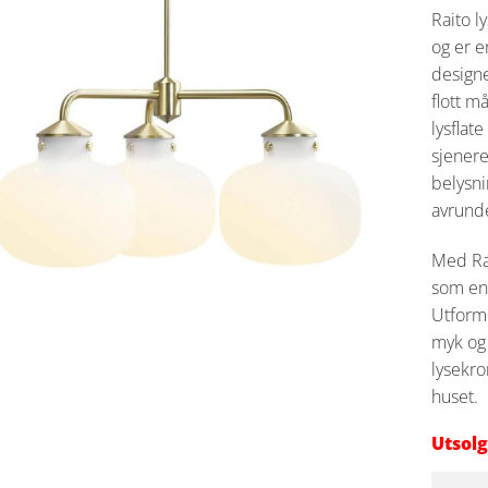
Raito l
og er e
design
flott m
lysflat
sjenere
belysni
avrund
Med Ra
som en 
Utformi
myk og
lysekro
huset.
Utsolg