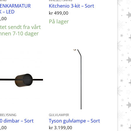
NING
INNEBELYSNING
BENKARMATUR
Kitchenio 3-kit – Sort
K – LED
kr
499,00
,00
På lager
et sendt fra vårt
innen 7-10 dager
BELYSNING
GULVLAMPER
0 dimbar – Sort
Tyson gulvlampe – Sort
,00
kr
3.199,00