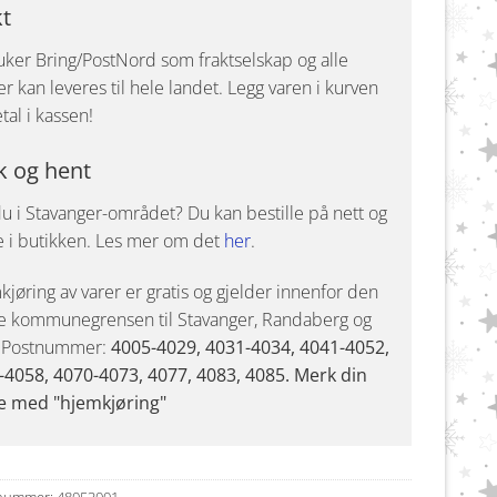
kt
uker Bring/PostNord som fraktselskap og alle
r kan leveres til hele landet. Legg varen i kurven
tal i kassen!
k og hent
u i Stavanger-området? Du kan bestille på nett og
e i butikken. Les mer om det
her
.
jøring av varer er gratis og gjelder innenfor den
e kommunegrensen til Stavanger, Randaberg og
. Postnummer:
4005-4029, 4031-4034, 4041-4052,
-4058, 4070-4073, 4077, 4083, 4085. Merk din
e med "hjemkjøring"
nummer:
48053001