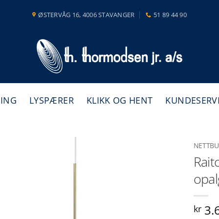
ØSTERVÅG 16, 4006 STAVANGER
51 89 44 90
NING
LYSPÆRER
KLIKK OG HENT
KUNDESERV
NETTBU
Rait
opal
3.
kr