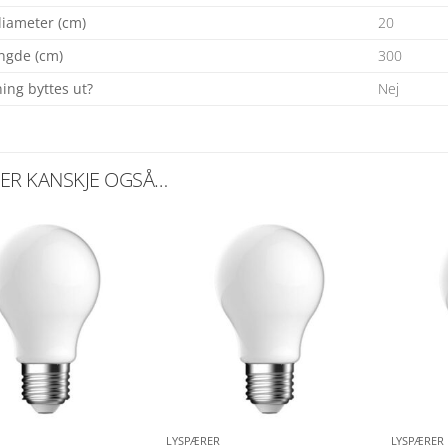
iameter (cm)
20
ngde (cm)
300
ing byttes ut?
Nej
KER KANSKJE OGSÅ…
LYSPÆRER
LYSPÆRER