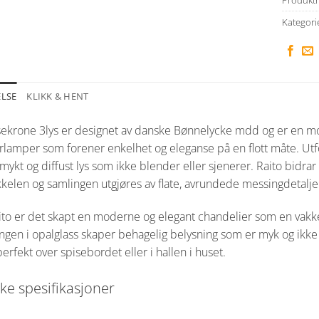
Kategori
ELSE
KLIKK & HENT
ysekrone 3lys er designet av danske Bønnelycke mdd og er en mo
lamper som forener enkelhet og eleganse på en flott måte. Utfor
mykt og diffust lys som ikke blender eller sjenerer. Raito bidra
kelen og samlingen utgjøres av flate, avrundede messingdetalje
to er det skapt en moderne og elegant chandelier som en vakker
ngen i opalglass skaper behagelig belysning som er myk og ikk
erfekt over spisebordet eller i hallen i huset.
ke spesifikasjoner