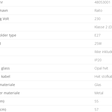
nr
48053001
 navn
Raito
 Volt
230
Klasse 2 (D
lder type
E27
t
25W
Ikke inklud
IP20
 glass
Opal hvit
 kabel
Hvit stofka
materiale
Glas
r materiale
Metal
cm)
55
(cm)
57