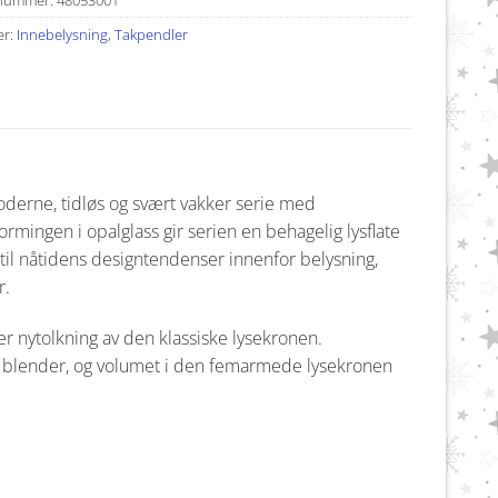
er:
Innebelysning
,
Takpendler
derne, tidløs og svært vakker serie med
mingen i opalglass gir serien en behagelig lysflate
r til nåtidens designtendenser innenfor belysning,
r.
 nytolkning av den klassiske lysekronen.
e blender, og volumet i den femarmede lysekronen