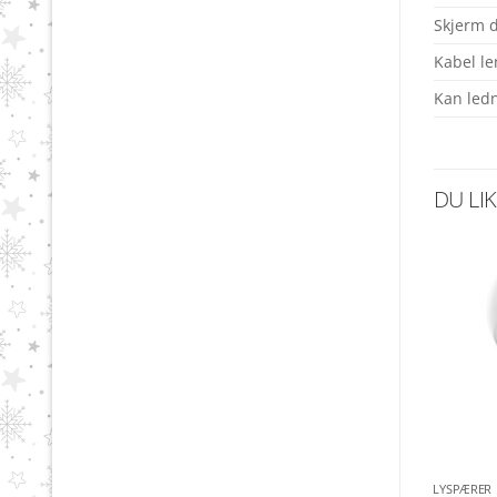
Skjerm d
Kabel le
Kan ledn
DU LI
LYSPÆRER