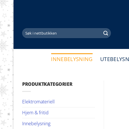
Skip
to
content
Søk
etter:
INNEBELYSNING
UTEBELYS
PRODUKTKATEGORIER
Elektromateriell
Hjem & fritid
Innebelysning