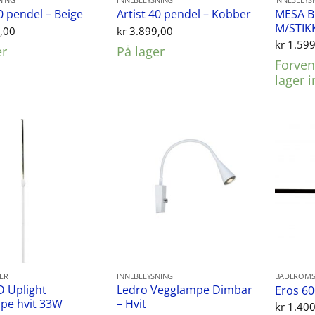
NING
INNEBELYSNING
INNEBELYS
MESA 
40 pendel – Beige
Artist 40 pendel – Kobber
M/STIK
,00
kr
3.899,00
kr
1.599
er
På lager
Forvent
lager 
ER
INNEBELYSNING
BADEROMS
D Uplight
Ledro Vegglampe Dimbar
Eros 60
pe hvit 33W
– Hvit
kr
1.400