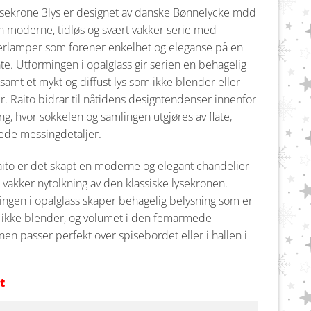
ysekrone 3lys er designet av danske Bønnelycke mdd
n moderne, tidløs og svært vakker serie med
erlamper som forener enkelhet og eleganse på en
åte. Utformingen i opalglass gir serien en behagelig
e samt et mykt og diffust lys som ikke blender eller
r. Raito bidrar til nåtidens designtendenser innenfor
ng, hvor sokkelen og samlingen utgjøres av flate,
ede messingdetaljer.
ito er det skapt en moderne og elegant chandelier
vakker nytolkning av den klassiske lysekronen.
ngen i opalglass skaper behagelig belysning som er
 ikke blender, og volumet i den femarmede
nen passer perfekt over spisebordet eller i hallen i
t