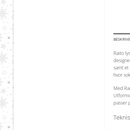
BESKRIV
Raito l
designer
samt et 
hvor sok
Med Rai
Utformi
passer p
Teknis