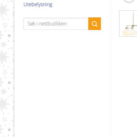
Utebelysning
Søk
etter: