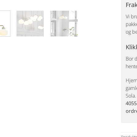
Fra
Vi br
pakke
og be
Klik
Bor d
hent
Hjemk
gaml
Sola
4055
ordr
Produkt