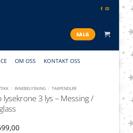
SALG
ICE
OM OSS
KONTAKT OSS
TIKK
/
INNEBELYSNING
/
TAKPENDLER
o lysekrone 3 lys – Messing /
glass
699,00