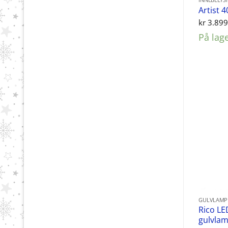
INNEBELYS
Artist 
kr
3.899
På lag
GULVLAMP
Rico LE
gulvlam