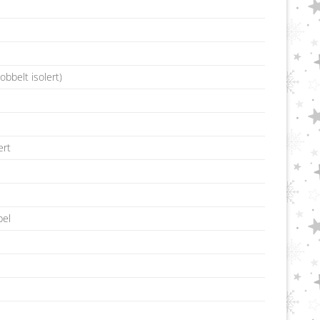
obbelt isolert)
ert
bel