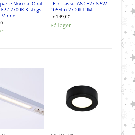
spære Normal Opal
LED Classic A60 E27 8,5W
E27 2700K 3-stegs
1055lm 2700K DIM
 Minne
kr
149,00
00
På lager
er