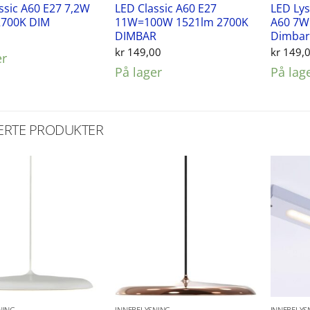
ssic A60 E27 7,2W
LED Classic A60 E27
LED Ly
2700K DIM
11W=100W 1521lm 2700K
A60 7W 
DIMBAR
Dimbar
0
kr
149,00
kr
149,
er
På lager
På lag
ERTE PRODUKTER