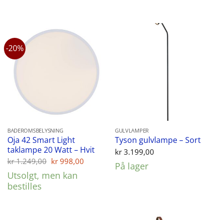
-20%
BADEROMSBELYSNING
GULVLAMPER
Oja 42 Smart Light
Tyson gulvlampe – Sort
taklampe 20 Watt – Hvit
kr
3.199,00
Opprinnelig
Nåværende
kr
1.249,00
kr
998,00
På lager
pris
pris
Utsolgt, men kan
var:
er:
kr 1.249,00.
kr 998,00.
bestilles