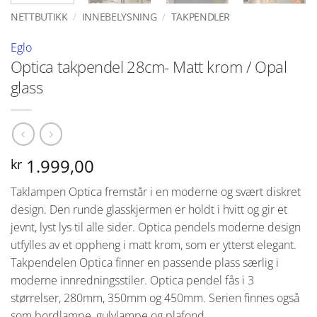
NETTBUTIKK
/
INNEBELYSNING
/
TAKPENDLER
Eglo
Optica takpendel 28cm- Matt krom / Opal
glass
1.999,00
kr
Taklampen Optica fremstår i en moderne og svært diskret
design. Den runde glasskjermen er holdt i hvitt og gir et
jevnt, lyst lys til alle sider. Optica pendels moderne design
utfylles av et oppheng i matt krom, som er ytterst elegant.
Takpendelen Optica finner en passende plass særlig i
moderne innredningsstiler. Optica pendel fås i 3
størrelser, 280mm, 350mm og 450mm. Serien finnes også
som bordlampe, gulvlampe og plafond.