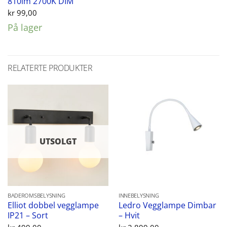
810lm 2700K DIM
kr
99,00
På lager
RELATERTE PRODUKTER
UTSOLGT
BADEROMSBELYSNING
INNEBELYSNING
Elliot dobbel vegglampe
Ledro Vegglampe Dimbar
IP21 – Sort
– Hvit