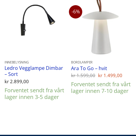
-6%
INNEBELYSNING
BORDLAMPER
Ledro Vegglampe Dimbar
Ara To Go – hvit
– Sort
Opprinnelig
Nåvæ
kr
1.599,00
kr
1.499,00
pris
pris
kr
2.899,00
Forventet sendt fra vårt
var:
er:
Forventet sendt fra vårt
kr 1.599,00.
kr 1.
lager innen 7-10 dager
lager innen 3-5 dager