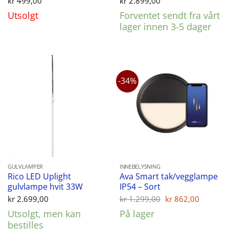
kr
499,00
kr
2.899,00
Utsolgt
Forventet sendt fra vårt
lager innen 3-5 dager
-34%
GULVLAMPER
INNEBELYSNING
Rico LED Uplight
Ava Smart tak/vegglampe
gulvlampe hvit 33W
IP54 – Sort
Opprinnelig
Nåvær
kr
2.699,00
kr
1.299,00
kr
862,00
pris
pris
Utsolgt, men kan
På lager
var:
er:
kr 1.299,00.
kr 862,
bestilles