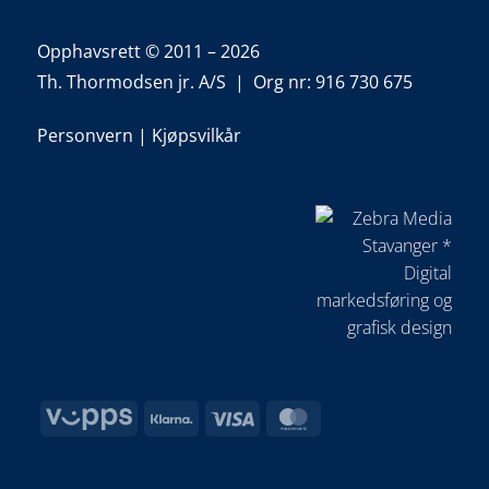
Opphavsrett © 2011 – 2026
Th. Thormodsen jr. A/S | Org nr: 916 730 675
Personvern
|
Kjøpsvilkår
Vipps
Klarna
Visa
MasterCard