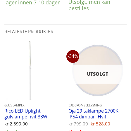
Utsolgt, men kan
lager innen 7-10 dager
bestilles
RELATERTE PRODUKTER
-34%
UTSOLGT
GULVLAMPER
BADEROMSBELYSNING
Rico LED Uplight
Oja 29 taklampe 2700K
gulvlampe hvit 33W
IP54 dimbar -Hvit
Opprinnelig
Nåvære
kr
2.699,00
kr
799,00
kr
528,00
pris
pris