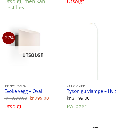
Utsolgt, men kan
Utsolgt
var:
er:
kr 799,00.
kr 528,00
bestilles
-27%
UTSOLGT
INNEBELYSNING
GULVLAMPER
Evoke vegg – Oval
Tyson gulvlampe – Hvit
Opprinnelig
Nåværende
kr
1.099,00
kr
799,00
kr
3.199,00
pris
pris
Utsolgt
På lager
var:
er:
kr 1.099,00.
kr 799,00.