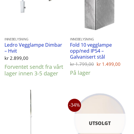
INNEBELYSNING
INNEBELYSNING
Ledro Vegglampe Dimbar
Fold 10 vegglampe
– Hvit
opp/ned IP54 –
Galvanisert stål
kr
2.899,00
Opprinnelig
Nåvæ
kr
1.799,00
kr
1.499,00
Forventet sendt fra vårt
pris
pris
På lager
lager innen 3-5 dager
var:
er:
kr 1.799,00.
kr 1.
-34%
UTSOLGT