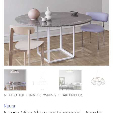
NETTBUTIKK
/
INNEBELYSNING
/
TAKPENDLER
Nuura
Nuura Miira 6lys rund takpendel – Nordic