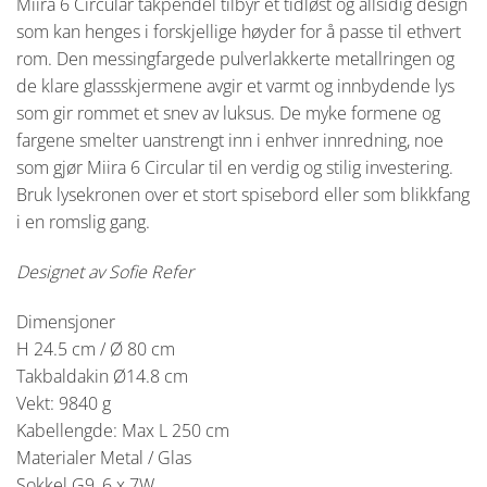
Miira 6 Circular takpendel tilbyr et tidløst og allsidig design
som kan henges i forskjellige høyder for å passe til ethvert
rom. Den messingfargede pulverlakkerte metallringen og
de klare glassskjermene avgir et varmt og innbydende lys
som gir rommet et snev av luksus. De myke formene og
fargene smelter uanstrengt inn i enhver innredning, noe
som gjør Miira 6 Circular til en verdig og stilig investering.
Bruk lysekronen over et stort spisebord eller som blikkfang
i en romslig gang.
Designet av Sofie Refer
Dimensjoner
H 24.5 cm / Ø 80 cm
Takbaldakin Ø14.8 cm
Vekt: 9840 g
Kabellengde: Max L 250 cm
Materialer Metal / Glas
Sokkel G9, 6 x 7W