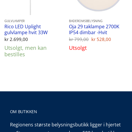
GULVLAMPER
BADEROMSBELYSNING
Rico LED Uplight
Oja 29 taklampe 2700K
gulvlampe hvit 33W
IP54 dimbar -Hvit
Opprinnelig
Nåvære
kr
2.699,00
kr
799,00
kr
528,00
pris
pris
Utsolgt, men kan
Utsolgt
var:
er:
kr 799,00.
kr 528,00
bestilles
OM BUTIKKEN
Regionens største belysningsbutikk ligger i hjertet