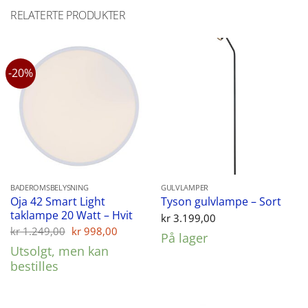
RELATERTE PRODUKTER
-20%
BADEROMSBELYSNING
GULVLAMPER
Oja 42 Smart Light
Tyson gulvlampe – Sort
taklampe 20 Watt – Hvit
kr
3.199,00
Opprinnelig
Nåværende
kr
1.249,00
kr
998,00
På lager
pris
pris
Utsolgt, men kan
var:
er:
kr 1.249,00.
kr 998,00.
bestilles