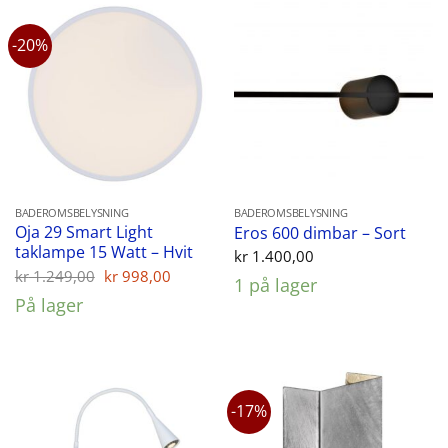
-20%
BADEROMSBELYSNING
BADEROMSBELYSNING
Oja 29 Smart Light
Eros 600 dimbar – Sort
taklampe 15 Watt – Hvit
kr
1.400,00
Opprinnelig
Nåværende
kr
1.249,00
kr
998,00
1 på lager
pris
pris
På lager
var:
er:
kr 1.249,00.
kr 998,00.
-17%