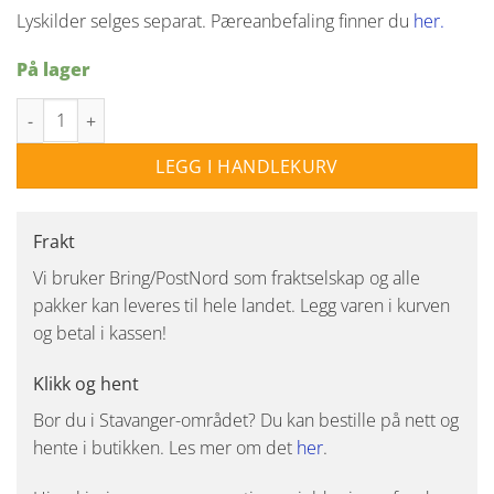
Lyskilder selges separat. Pæreanbefaling finner du
her.
På lager
Nuura Miira 6lys rund takpendel - Nordic gold / klar antall
LEGG I HANDLEKURV
Frakt
Vi bruker Bring/PostNord som fraktselskap og alle
pakker kan leveres til hele landet. Legg varen i kurven
og betal i kassen!
Klikk og hent
Bor du i Stavanger-området? Du kan bestille på nett og
hente i butikken. Les mer om det
her
.