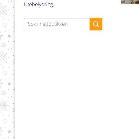
Utebelysning
Søk
etter: