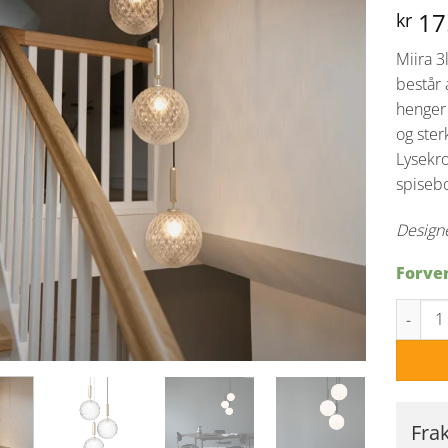
17
kr
Miira 3
består 
henger 
og ster
Lysekro
spiseb
Designe
Forven
Nuura Mi
Fra