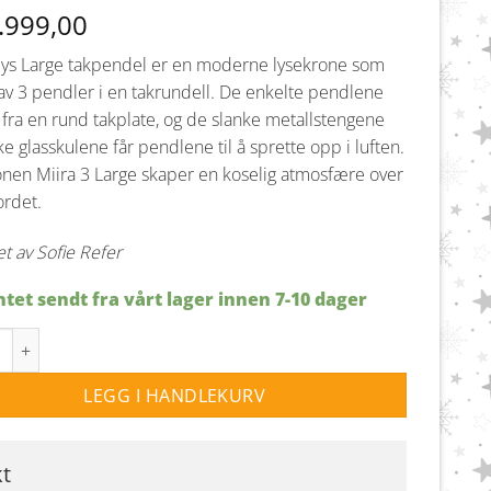
.999,00
lys Large takpendel er en moderne lysekrone som
av 3 pendler i en takrundell. De enkelte pendlene
fra en rund takplate, og de slanke metallstengene
ke glasskulene får pendlene til å sprette opp i luften.
nen Miira 3 Large skaper en koselig atmosfære over
ordet.
t av Sofie Refer
tet sendt fra vårt lager innen 7-10 dager
ira 3lys Large takpendel G9 - Nordic Gold / klar antall
LEGG I HANDLEKURV
kt