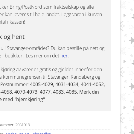
uker Bring/PostNord som fraktselskap og alle
r kan leveres til hele landet. Legg varen i kurven
tal i kassen!
k og hent
u i Stavanger-området? Du kan bestille på nett og
e i butikken. Les mer om det
her
.
jøring av varer er gratis og gjelder innenfor den
e kommunegrensen til Stavanger, Randaberg og
. Postnummer:
4005-4029, 4031-4034, 4041-4052,
-4058, 4070-4073, 4077, 4083, 4085. Merk din
e med "hjemkjøring"
nummer:
2031019
er:
Innebelysning
,
Takpendler