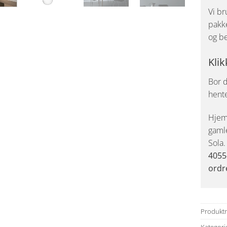
Vi br
pakke
og be
Klik
Bor d
hent
Hjemk
gaml
Sola
4055
ordr
Produkt
Kategori