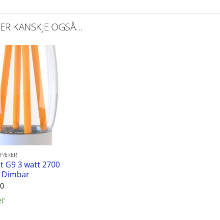
KER KANSKJE OGSÅ…
SPÆRER
t G9 3 watt 2700
– Dimbar
00
er