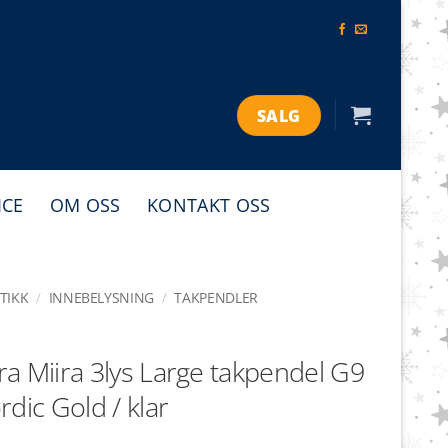
SALG
ICE
OM OSS
KONTAKT OSS
TIKK
/
INNEBELYSNING
/
TAKPENDLER
a Miira 3lys Large takpendel G9
rdic Gold / klar