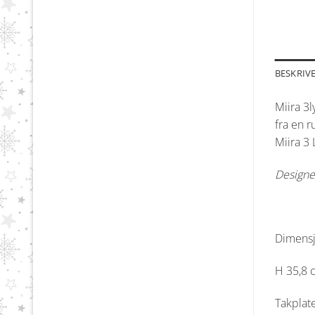
BESKRIV
Miira 3
fra en r
Miira 3
Designet
Dimens
H 35,8 
Takplat