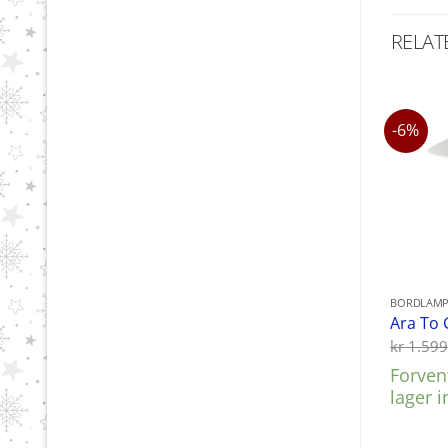
RELAT
-6%
BORDLAMP
Ara To 
kr
1.599
Forvent
lager 