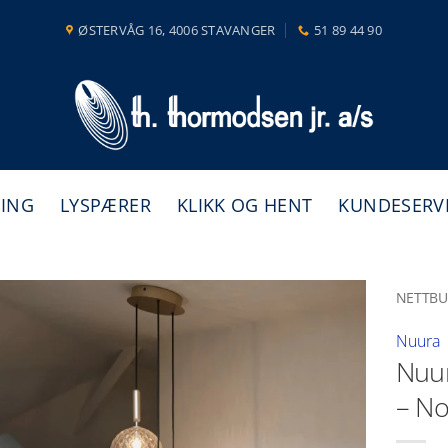
ØSTERVÅG 16, 4006 STAVANGER
51 89 44 90
NING
LYSPÆRER
KLIKK OG HENT
KUNDESERV
NETTBU
Nuura
Nuur
– No