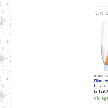
DU LI
DEKOR-LY
Filamen
Kelvin 
kr
129,
På lag