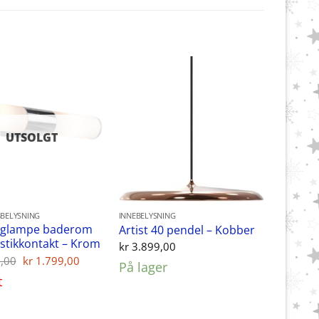
UTSOLGT
BELYSNING
INNEBELYSNING
gglampe baderom
Artist 40 pendel – Kobber
stikkontakt – Krom
kr
3.899,00
Opprinnelig
Nåværende
,00
kr
1.799,00
På lager
pris
pris
t
var:
er:
kr 1.999,00.
kr 1.799,00.