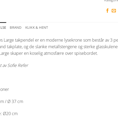
ELSE
BRAND
KLIKK & HENT
lys Large takpendel er en moderne lysekrone som består av 3 pe
und takplate, og de slanke metallstengene og sterke glasskulene 
 Large skaper en koselig atmosfære over spisebordet.
 av Sofie Refer
joner
cm / Ø 37 cm
e: Ø20 cm