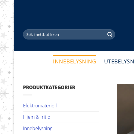
Skip
to
content
Søk
etter:
INNEBELYSNING
UTEBELYS
PRODUKTKATEGORIER
Elektromateriell
Hjem & fritid
Innebelysning