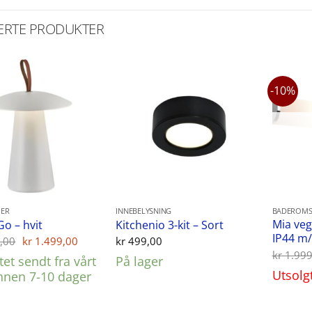
ERTE PRODUKTER
-10%
ER
INNEBELYSNING
BADEROMS
Mia ve
Go – hvit
Kitchenio 3-kit – Sort
IP44 m/
Opprinnelig
Nåværende
,00
kr
1.499,00
kr
499,00
pris
pris
kr
1.999
et sendt fra vårt
På lager
var:
er:
Utsolg
kr 1.599,00.
kr 1.499,00.
innen 7-10 dager