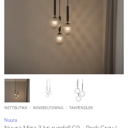
NETTBUTIKK
/
INNEBELYSNING
/
TAKPENDLER
Nuura
Nuura Miira 3 lys rundell G9 – Rock Grey /