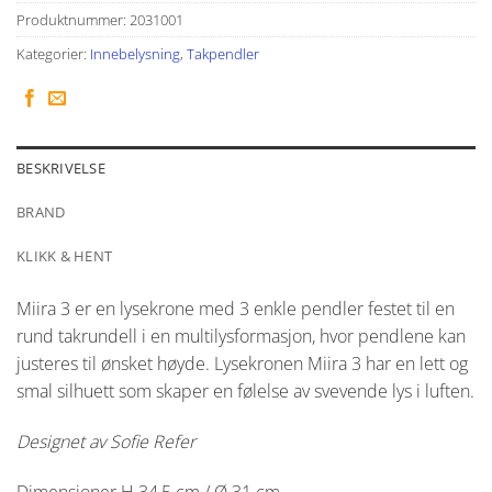
Produktnummer:
2031001
Kategorier:
Innebelysning
,
Takpendler
BESKRIVELSE
BRAND
KLIKK & HENT
Miira 3 er en lysekrone med 3 enkle pendler festet til en
rund takrundell i en multilysformasjon, hvor pendlene kan
justeres til ønsket høyde. Lysekronen Miira 3 har en lett og
smal silhuett som skaper en følelse av svevende lys i luften.
Designet av Sofie Refer
Dimensjoner H 34,5 cm / Ø 31 cm