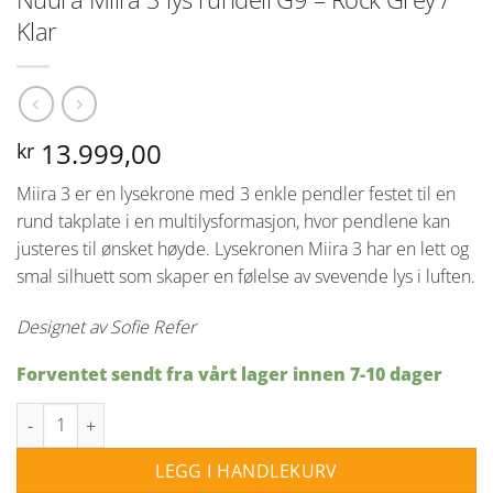
Klar
13.999,00
kr
Miira 3 er en lysekrone med 3 enkle pendler festet til en
rund takplate i en multilysformasjon, hvor pendlene kan
justeres til ønsket høyde. Lysekronen Miira 3 har en lett og
smal silhuett som skaper en følelse av svevende lys i luften.
Designet av Sofie Refer
Forventet sendt fra vårt lager innen 7-10 dager
Nuura Miira 3 lys rundell G9 - Rock Grey / Klar antall
LEGG I HANDLEKURV