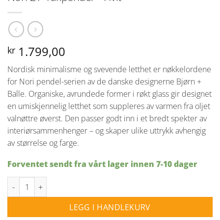
1.799,00
kr
Nordisk minimalisme og svevende letthet er nøkkelordene
for Nori pendel-serien av de danske designerne Bjørn +
Balle. Organiske, avrundede former i røkt glass gir designet
en umiskjennelig letthet som suppleres av varmen fra oljet
valnøttre øverst. Den passer godt inn i et bredt spekter av
interiørsammenhenger – og skaper ulike uttrykk avhengig
av størrelse og farge.
Forventet sendt fra vårt lager innen 7-10 dager
Nori 27 Takpendel - Hvit antall
LEGG I HANDLEKURV