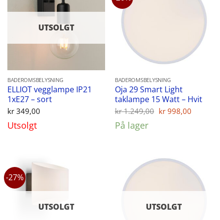
UTSOLGT
BADEROMSBELYSNING
BADEROMSBELYSNING
ELLIOT vegglampe IP21
Oja 29 Smart Light
1xE27 – sort
taklampe 15 Watt – Hvit
Opprinnelig
Nåvær
kr
349,00
kr
1.249,00
kr
998,00
pris
pris
Utsolgt
På lager
var:
er:
kr 1.249,00.
kr 998,
-27%
UTSOLGT
UTSOLGT