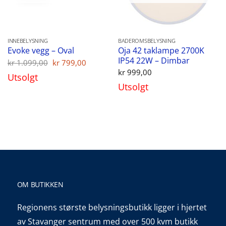
INNEBELYSNING
BADEROMSBELYSNING
Oja 42 taklampe 2700K
Evoke vegg – Oval
IP54 22W – Dimbar
Opprinnelig
Nåværende
kr
1.099,00
kr
799,00
pris
pris
kr
999,00
Utsolgt
var:
er:
Utsolgt
kr 1.099,00.
kr 799,00.
OM BUTIKKEN
Regionens største belysningsbutikk ligger i hjertet
av Stavanger sentrum med over 500 kvm butikk