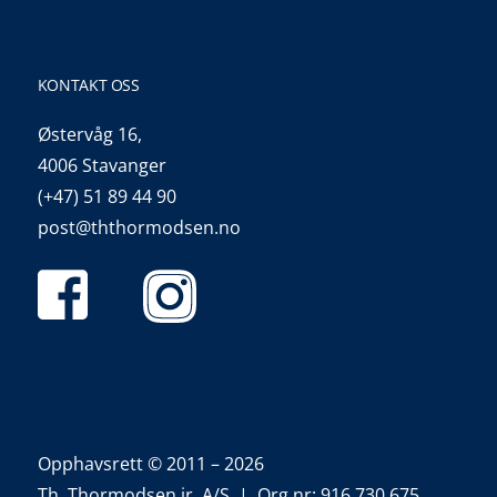
KONTAKT OSS
Østervåg 16,
4006 Stavanger
(+47) 51 89 44 90
post@ththormodsen.no
Opphavsrett © 2011 – 2026
Th. Thormodsen jr. A/S | Org nr: 916 730 675