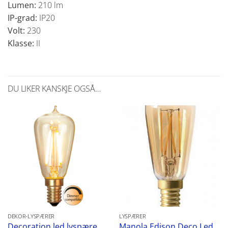
Lumen:
210 lm
IP-grad:
IP20
Volt:
230
Klasse:
II
DU LIKER KANSKJE OGSÅ…
DEKOR-LYSPÆRER
LYSPÆRER
Decoration led lyspære
Manola Edison Deco Led