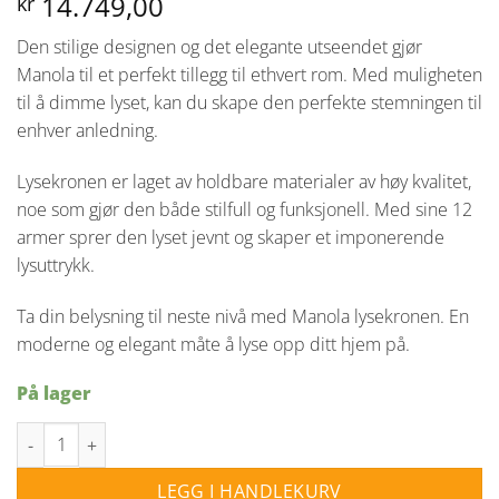
14.749,00
kr
Den stilige designen og det elegante utseendet gjør
Manola til et perfekt tillegg til ethvert rom. Med muligheten
til å dimme lyset, kan du skape den perfekte stemningen til
enhver anledning.
Lysekronen er laget av holdbare materialer av høy kvalitet,
noe som gjør den både stilfull og funksjonell. Med sine 12
armer sprer den lyset jevnt og skaper et imponerende
lysuttrykk.
Ta din belysning til neste nivå med Manola lysekronen. En
moderne og elegant måte å lyse opp ditt hjem på.
På lager
Manola 30 takpendel- svart antall
LEGG I HANDLEKURV