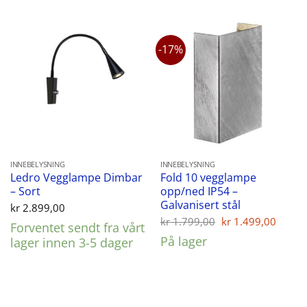
-17%
INNEBELYSNING
INNEBELYSNING
Ledro Vegglampe Dimbar
Fold 10 vegglampe
– Sort
opp/ned IP54 –
Galvanisert stål
kr
2.899,00
Opprinnelig
Nåvæ
kr
1.799,00
kr
1.499,00
Forventet sendt fra vårt
pris
pris
På lager
lager innen 3-5 dager
var:
er:
kr 1.799,00.
kr 1.