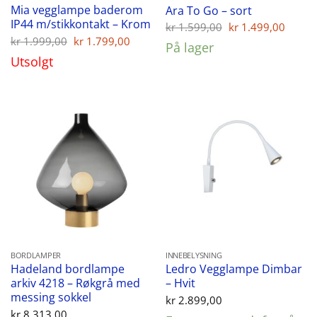
Mia vegglampe baderom
Ara To Go – sort
IP44 m/stikkontakt – Krom
Opprinnelig
Nåvæ
kr
1.599,00
kr
1.499,00
pris
pris
Opprinnelig
Nåværende
kr
1.999,00
kr
1.799,00
På lager
var:
er:
pris
pris
Utsolgt
kr 1.599,00.
kr 1.
var:
er:
kr 1.999,00.
kr 1.799,00.
BORDLAMPER
INNEBELYSNING
Hadeland bordlampe
Ledro Vegglampe Dimbar
arkiv 4218 – Røkgrå med
– Hvit
messing sokkel
kr
2.899,00
kr
8.313,00