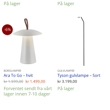
På lager
På lager
var:
er:
kr 1.599,00.
kr 1.
-6%
BORDLAMPER
GULVLAMPER
Ara To Go – hvit
Tyson gulvlampe – Sort
Opprinnelig
Nåværende
kr
1.599,00
kr
1.499,00
kr
3.199,00
pris
pris
Forventet sendt fra vårt
På lager
var:
er:
kr 1.599,00.
kr 1.499,00.
lager innen 7-10 dager