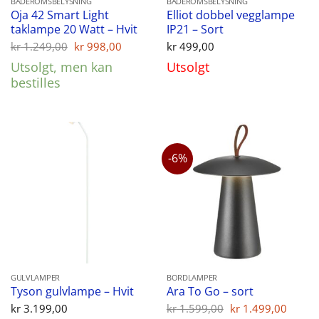
BADEROMSBELYSNING
BADEROMSBELYSNING
Oja 42 Smart Light
Elliot dobbel vegglampe
taklampe 20 Watt – Hvit
IP21 – Sort
Opprinnelig
Nåværende
kr
1.249,00
kr
998,00
kr
499,00
pris
pris
Utsolgt, men kan
Utsolgt
var:
er:
kr 1.249,00.
kr 998,00.
bestilles
-6%
GULVLAMPER
BORDLAMPER
Tyson gulvlampe – Hvit
Ara To Go – sort
Opprinnelig
Nåvæ
kr
3.199,00
kr
1.599,00
kr
1.499,00
pris
pris