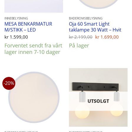
INNEBELYSNING
BADEROMSBELYSNING
MESA BENKARMATUR
Oja 60 Smart Light
M/STIKK – LED
taklampe 30 Watt – Hvit
Opprinnelig
Nåvæ
kr
1.599,00
kr
2.199,00
kr
1.699,00
pris
pris
Forventet sendt fra vårt
På lager
var:
er:
kr 2.199,00.
kr 1.
lager innen 7-10 dager
-20%
UTSOLGT