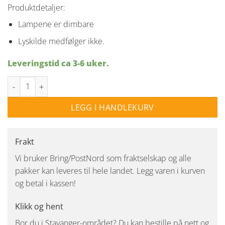
Produktdetaljer:
Lampene er dimbare
Lyskilde medfølger ikke.
Leveringstid ca 3-6 uker.
Hadeland Crystal Stone Seraphin 5stk antall
LEGG I HANDLEKURV
Frakt
Vi bruker Bring/PostNord som fraktselskap og alle
pakker kan leveres til hele landet. Legg varen i kurven
og betal i kassen!
Klikk og hent
Bor du i Stavanger-området? Du kan bestille på nett og