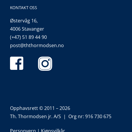
KONTAKT OSS
Østervåg 16,
4006 Stavanger
(+47) 51 89 44 90
post@ththormodsen.no
Opphavsrett © 2011 – 2026
Th. Thormodsen jr. A/S | Org nr: 916 730 675
Personvern
|
Kjøpsvilkår