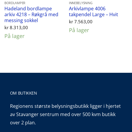
BORDLAMPER
INNEBELYSNING
Hadeland bordlampe
Arkivlampe 4006
arkiv 4218 – Røkgrå med
takpendel Large – Hvit
messing sokkel
kr
7.563,00
kr
8.313,00
På lager
På lager
OM BUTIKKEN
Regionens største belysningsbutikk ligger i hjertet
av Stavanger sentrum med over 500 kvm butikk
over 2 plan.