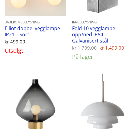
BADEROMSBELYSNING
INNEBELYSNING
Elliot dobbel vegglampe
Fold 10 vegglampe
IP21 – Sort
opp/ned IP54 –
Galvanisert stål
kr
499,00
Opprinnelig
Nåvæ
kr
1.799,00
kr
1.499,00
Utsolgt
pris
pris
På lager
var:
er:
kr 1.799,00.
kr 1.