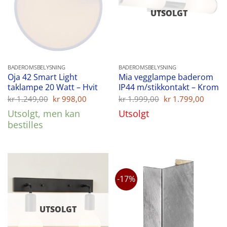
UTSOLGT
BADEROMSBELYSNING
BADEROMSBELYSNING
Oja 42 Smart Light
Mia vegglampe baderom
taklampe 20 Watt – Hvit
IP44 m/stikkontakt – Krom
Opprinnelig
Nåværende
Opprinnelig
Nåvæ
kr
1.249,00
kr
998,00
kr
1.999,00
kr
1.799,00
pris
pris
pris
pris
Utsolgt, men kan
Utsolgt
var:
er:
var:
er:
kr 1.249,00.
kr 998,00.
kr 1.999,00.
kr 1.
bestilles
-17%
UTSOLGT