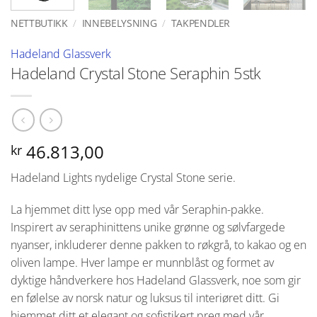
NETTBUTIKK
/
INNEBELYSNING
/
TAKPENDLER
Hadeland Glassverk
Hadeland Crystal Stone Seraphin 5stk
46.813,00
kr
Hadeland Lights nydelige Crystal Stone serie.
La hjemmet ditt lyse opp med vår Seraphin-pakke.
Inspirert av seraphinittens unike grønne og sølvfargede
nyanser, inkluderer denne pakken to røkgrå, to kakao og en
oliven lampe. Hver lampe er munnblåst og formet av
dyktige håndverkere hos Hadeland Glassverk, noe som gir
en følelse av norsk natur og luksus til interiøret ditt. Gi
hjemmet ditt et elegant og sofistikert preg med vår