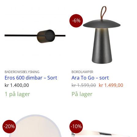
-6%
BADEROMSBELYSNING
BORDLAMPER
Eros 600 dimbar – Sort
Ara To Go – sort
Opprinnelig
Nåvæ
kr
1.400,00
kr
1.599,00
kr
1.499,00
pris
pris
1 på lager
På lager
var:
er:
kr 1.599,00.
kr 1.
-20%
-10%