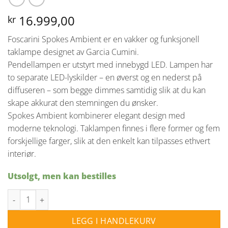
16.999,00
kr
Foscarini Spokes Ambient er en vakker og funksjonell
taklampe designet av Garcia Cumini.
Pendellampen er utstyrt med innebygd LED. Lampen har
to separate LED-lyskilder – en øverst og en nederst på
diffuseren – som begge dimmes samtidig slik at du kan
skape akkurat den stemningen du ønsker.
Spokes Ambient kombinerer elegant design med
moderne teknologi. Taklampen finnes i flere former og fem
forskjellige farger, slik at den enkelt kan tilpasses ethvert
interiør.
Utsolgt, men kan bestilles
Forscarini Spokes 1 Ambient Dim - Gull antall
LEGG I HANDLEKURV