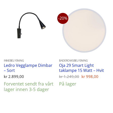
-20%
INNEBELYSNING
BADEROMSBELYSNING
Ledro Vegglampe Dimbar
Oja 29 Smart Light
– Sort
taklampe 15 Watt – Hvit
Opprinnelig
Nåvær
kr
2.899,00
kr
1.249,00
kr
998,00
pris
pris
Forventet sendt fra vårt
På lager
var:
er:
kr 1.249,00.
kr 998,
lager innen 3-5 dager