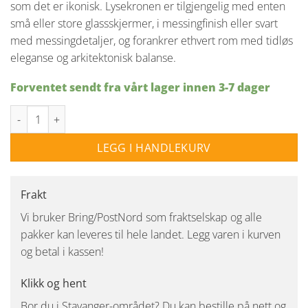
som det er ikonisk. Lysekronen er tilgjengelig med enten
små eller store glassskjermer, i messingfinish eller svart
med messingdetaljer, og forankrer ethvert rom med tidløs
eleganse og arkitektonisk balanse.
Forventet sendt fra vårt lager innen 3-7 dager
Dahl lysekrone stor - Messing/Opal antall
LEGG I HANDLEKURV
Frakt
Vi bruker Bring/PostNord som fraktselskap og alle
pakker kan leveres til hele landet. Legg varen i kurven
og betal i kassen!
Klikk og hent
Bor du i Stavanger-området? Du kan bestille på nett og