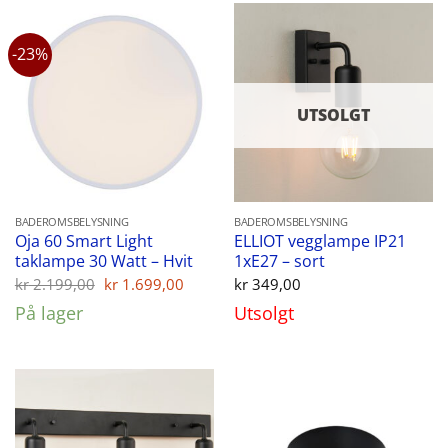
-23%
UTSOLGT
BADEROMSBELYSNING
BADEROMSBELYSNING
Oja 60 Smart Light
ELLIOT vegglampe IP21
taklampe 30 Watt – Hvit
1xE27 – sort
Opprinnelig
Nåværende
kr
2.199,00
kr
1.699,00
kr
349,00
pris
pris
På lager
Utsolgt
var:
er:
kr 2.199,00.
kr 1.699,00.