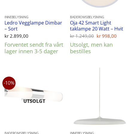
INNEBELYSNING
BADEROMSBELYSNING
Ledro Vegglampe Dimbar
Oja 42 Smart Light
– Sort
taklampe 20 Watt – Hvit
Opprinnelig
Nåvær
kr
2.899,00
kr
1.249,00
kr
998,00
pris
pris
Forventet sendt fra vårt
Utsolgt, men kan
var:
er:
kr 1.249,00.
kr 998,
lager innen 3-5 dager
bestilles
-10%
UTSOLGT
BADEROMSBELYSNING
INNEBELYSNING