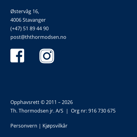
Østervåg 16,
4006 Stavanger
(+47) 51 89 44 90
post@ththormodsen.no
Opphavsrett © 2011 – 2026
Th. Thormodsen jr. A/S | Org nr: 916 730 675
Personvern
|
Kjøpsvilkår