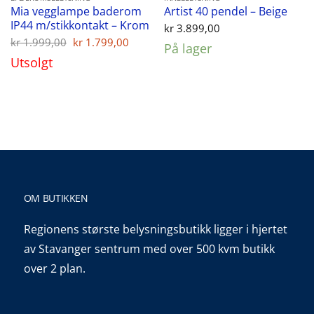
Mia vegglampe baderom
Artist 40 pendel – Beige
IP44 m/stikkontakt – Krom
kr
3.899,00
Opprinnelig
Nåværende
kr
1.999,00
kr
1.799,00
På lager
pris
pris
Utsolgt
var:
er:
kr 1.999,00.
kr 1.799,00.
OM BUTIKKEN
Regionens største belysningsbutikk ligger i hjertet
av Stavanger sentrum med over 500 kvm butikk
over 2 plan.