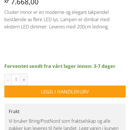
7.668,00
kr
Cluster minor er en moderne og elegant takpendel
bestående av flere LED lys. Lampen er dimbar med
ekstern LED dimmer. Leveres med 200cm ledning.
Forventet sendt fra vårt lager innen: 3-7 dager
Cluster minor takpendel 30W Dimbar - Hvit antall
LEGG I HANDLEKURV
Frakt
Vi bruker Bring/PostNord som fraktselskap og alle
pakker kan leveres til hele landet. Legg varen i kurven