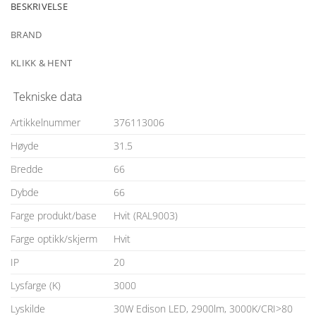
BESKRIVELSE
BRAND
KLIKK & HENT
Tekniske data
Artikkelnummer
376113006
Høyde
31.5
Bredde
66
Dybde
66
Farge produkt/base
Hvit (RAL9003)
Farge optikk/skjerm
Hvit
IP
20
Lysfarge (K)
3000
Lyskilde
30W Edison LED, 2900lm, 3000K/CRI>80