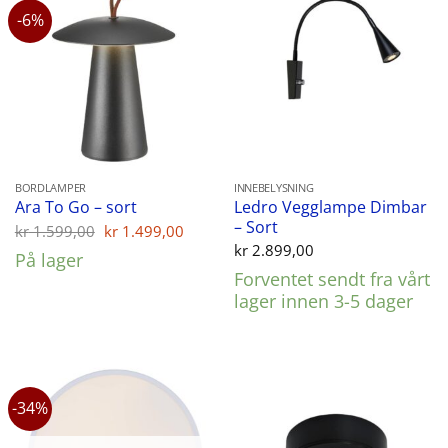
-6%
BORDLAMPER
INNEBELYSNING
Ledro Vegglampe Dimbar
Ara To Go – sort
– Sort
Opprinnelig
Nåværende
kr
1.599,00
kr
1.499,00
pris
pris
kr
2.899,00
På lager
var:
er:
Forventet sendt fra vårt
kr 1.599,00.
kr 1.499,00.
lager innen 3-5 dager
-34%