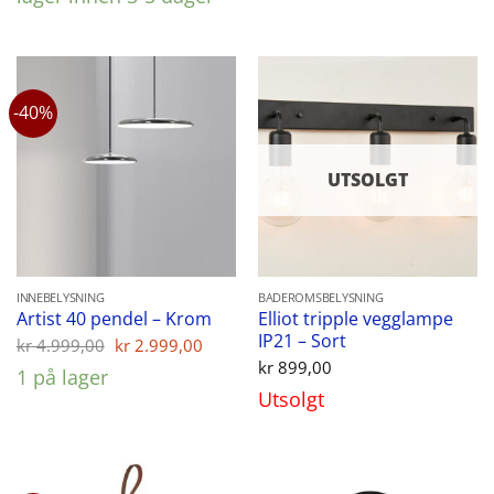
-40%
UTSOLGT
INNEBELYSNING
BADEROMSBELYSNING
Elliot tripple vegglampe
Artist 40 pendel – Krom
IP21 – Sort
Opprinnelig
Nåværende
kr
4.999,00
kr
2.999,00
pris
pris
kr
899,00
1 på lager
var:
er:
Utsolgt
kr 4.999,00.
kr 2.999,00.