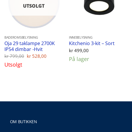
UTSOLGT
BADEROMSBELYSNING
INNEBELYSNING
Oja 29 taklampe 2700K
Kitchenio 3-kit – Sort
IP54 dimbar -Hvit
kr
499,00
Opprinnelig
Nåværende
kr
799,00
kr
528,00
På lager
pris
pris
Utsolgt
var:
er:
kr 799,00.
kr 528,00.
OM BUTIKKEN