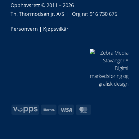
Opphavsrett © 2011 – 2026
Th. Thormodsen jr. A/S | Org nr: 916 730 675
Personvern
|
Kjøpsvilkår
Vipps
Klarna
Visa
MasterCard